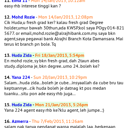
11.
Eima 11
-
Mon 14/Jan/2013, 10:12am
easy rhb interese tinggi kan ?
12.
Mohd Rozie
-
Mon 14/Jan/2013, 12:08pm
Cik Huda,u fresh grad ker? kalau fresh grad Degree
holder,umur bawah 30thun,ada KWSP,kol saya POgy 014-821
5677. or email,mohd.rozie@alrajhibank.com.my. saya bkn
agent,saya pegawai bank Alrajhi Branch Kota Damansara. Mai
terus kt branch pn bole. Tq
13.
Huda Zida
-
Fri 18/Jan/2013, 5:54pm
En mohd rozie, sy bkn fresh grad, dah 2taun abes
study..diploma je, bkn degree..umo 24..boleh ke?
14.
Yana 224
-
Sun 20/Jan/2013, 10:29pm
Salam...huda zida...boleh je cube...insyaallah da cube bru tau
keptsannye...cik huda boleh je datnag kt pos medan
tuanku...situ pon ade easy rhb juga...
15.
Huda Zida
-
Mon 21/Jan/2013, 5:26pm
Yana 224 agent easy rhb ke?klu agent, leh jumpe..:)
16.
Azmerra
-
Thu 7/Feb/2013, 11:26am
salam nak tanya pendapat warga majalah laa..berkenaan