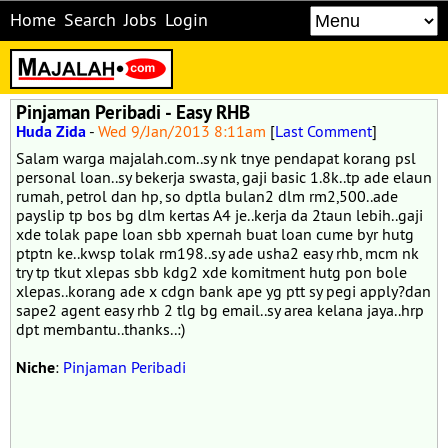
Home
Search
Jobs
Login
Pinjaman Peribadi - Easy RHB
Huda Zida
-
Wed 9/Jan/2013 8:11am
[
Last Comment
]
Salam warga majalah.com..sy nk tnye pendapat korang psl
personal loan..sy bekerja swasta, gaji basic 1.8k..tp ade elaun
rumah, petrol dan hp, so dptla bulan2 dlm rm2,500..ade
payslip tp bos bg dlm kertas A4 je..kerja da 2taun lebih..gaji
xde tolak pape loan sbb xpernah buat loan cume byr hutg
ptptn ke..kwsp tolak rm198..sy ade usha2 easy rhb, mcm nk
try tp tkut xlepas sbb kdg2 xde komitment hutg pon bole
xlepas..korang ade x cdgn bank ape yg ptt sy pegi apply?dan
sape2 agent easy rhb 2 tlg bg email..sy area kelana jaya..hrp
dpt membantu..thanks..:)
Niche
:
Pinjaman Peribadi