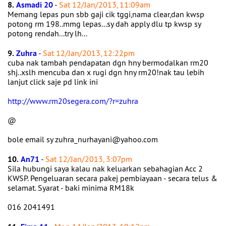
8.
Asmadi 20
-
Sat 12/Jan/2013, 11:09am
Memang lepas pun sbb gaji cik tggi,nama clear,dan kwsp
potong rm 198..mmg lepas...sy dah apply dlu tp kwsp sy
potong rendah...try lh...
9.
Zuhra
-
Sat 12/Jan/2013, 12:22pm
cuba nak tambah pendapatan dgn hny bermodalkan rm20
shj..xslh mencuba dan x rugi dgn hny rm20!nak tau lebih
lanjut click saje pd link ini
http://www.rm20segera.com/?r=zuhra
@
bole email sy zuhra_nurhayani@yahoo.com
10.
An71
-
Sat 12/Jan/2013, 3:07pm
Sila hubungi saya kalau nak keluarkan sebahagian Acc 2
KWSP. Pengeluaran secara pakej pembiayaan - secara telus &
selamat. Syarat - baki minima RM18k
016 2041491