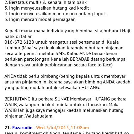
2. Berstatus muflis & senarai hitam bank
3. Ingin menyelesaikan hutang kad kredit
4. Ingin menyelesaikan mana-mana hutang lapuk
5. Ingin mencari modal perniagaan
Kepada mana-mana individu yang berminat sila hubungi Haji
Salik di talian
016-672.6128 untuk mengatur sesi pertemuan di Kuala
Lumpur (Maaf saya tidak akan terangkan butiran pinjaman
secara terperinci melalui SMS. Kalau ANDA benar-benar
perlukan pertolongan, kena lah BERADAB datang berjumpa
dengan saya untuk perbincangan secara face to face)
ANDA tidak perlu bimbang/pening kepala untuk membayar
ansuran pinjaman ini kerana saya akan bimbing ANDA kaedah
yang paling mudah untuk selesaikan HUTANG.
BERHUTANG itu perkara SUNAT. Membayar HUTANG perkara
WAJIB, walaupun tidak di minta untuk di lunaskan. Maka
WAJIB lah juga saya mengajar kaedah melunaskan hutang
pinjaman. Wallahualam.
21.
Fazarudin
-
Wed 3/Jul/2013, 11:08am
saya ni komitment dh tinggi terutama 2 hutang kredit kad, so