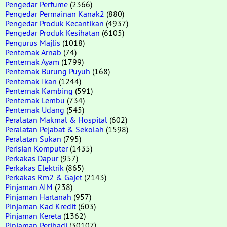
Pengedar Perfume
(2366)
Pengedar Permainan Kanak2
(880)
Pengedar Produk Kecantikan
(4937)
Pengedar Produk Kesihatan
(6105)
Pengurus Majlis
(1018)
Penternak Arnab
(74)
Penternak Ayam
(1799)
Penternak Burung Puyuh
(168)
Penternak Ikan
(1244)
Penternak Kambing
(591)
Penternak Lembu
(734)
Penternak Udang
(545)
Peralatan Makmal & Hospital
(602)
Peralatan Pejabat & Sekolah
(1598)
Peralatan Sukan
(795)
Perisian Komputer
(1435)
Perkakas Dapur
(957)
Perkakas Elektrik
(865)
Perkakas Rm2 & Gajet
(2143)
Pinjaman AIM
(238)
Pinjaman Hartanah
(957)
Pinjaman Kad Kredit
(603)
Pinjaman Kereta
(1362)
Pinjaman Peribadi
(30107)