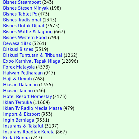
Bisnes Steamboat
(243)
Bisnes Stesen Minyak
(198)
Bisnes Tablet Pc
(473)
Bisnes Tradisional
(1345)
Bisnes Untuk Dijual
(7575)
Bisnes Waffle & Jagung
(667)
Bisnes Western Food
(790)
Dewasa 18sx
(3261)
Diskusi Bisnes
(3519)
Diskusi Tuntutan & Tribunal
(1262)
Expo Karnival Tapak Niaga
(12896)
Forex Malaysia
(4573)
Haiwan Peliharaan
(947)
Haji & Umrah
(768)
Hiasan Dalaman
(1355)
Hiasan Taman
(536)
Hotel Resort Homestay
(2175)
Iklan Terbuka
(11664)
Iklan Tv Radio Media Massa
(479)
Import & Eksport
(933)
Ingin Berniaga
(9551)
Insurans & Takaful
(3197)
Insurans Roadtax Kereta
(867)
Kedai Bunga
(247)