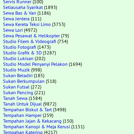
Servis Runner
(100)
Setiausaha Syarikat
(1893)
Sewa Bas & Van
(1186)
Sewa Jentera
(111)
Sewa Kereta Teksi Limo
(3753)
Sewa Lori
(4972)
Sewa Pesawat & Helikopter
(79)
Studio Filem & Videografi
(754)
Studio Fotografi
(1473)
Studio Grafik & 3D
(3287)
Studio Lukisan
(202)
Studio Model Penyanyi Pelakon
(1694)
Studio Muzik
(998)
Sukan Beladiri
(185)
Sukan Berkumpulan
(518)
Sukan Futsal
(272)
Sukan Pancing
(221)
Tanah Sewa
(1584)
Tanah Untuk Dijual
(9872)
Tempahan Biskut & Tart
(3498)
Tempahan Hamper
(259)
Tempahan Jajan & Kekacang
(150)
Tempahan Kanopi & Meja Kerusi
(1151)
Tempahan Katering
(4217)