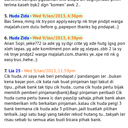
terima kaseh byk2 dgn "komen" awk 2..
5.
Huda Zida
-
Wed 9/Jan/2013, 6:36pm
Bas Sewa, mmg nk try pon apply easy tp nk tnye pndpt warga
majalah.com dulu before g..papepon thanks bg pndapat..:)
6.
Huda Zida
-
Wed 9/Jan/2013, 6:38pm
Anan Sopi, yeke??2 la ade yg sy dgr crite yg xde hutg lgsg pon
xleh lepas..yg ade komitment pon ade yg xlepas..sbb 2 la sy
nk tnye pndpt2 warga majalah.com..thanks ye..xpe nti nk g
easy trus..hehe..:)
7.
Lia 25
-
Wed 9/Jan/2013, 11:59pm
Cik huda..ni saya nak beri pendapat / pandangan ler ..bukan
kena bayar pon..cik kata nak buat pinjaman tapi takut di
tipu...pihak bank tak tipu cik huda.. cuma cik huda perlu bijak
memilih pemberi pinjaman(bank).Bagi pinjaman peribadi Cik
huda cuma perlu bawa ic dan payslip sahaja..pihak bank akan
memberikan info berkaitan pinjaman..kalau cik huda pergi 3
bank bermana cik huda ada 3 pilihan..jadi buatlah pilihan
terbaik..lagi satu bagi yang takder rekod hutang tu...takyah ler
risau sebab tu semua atas budi bicara pihak bank.