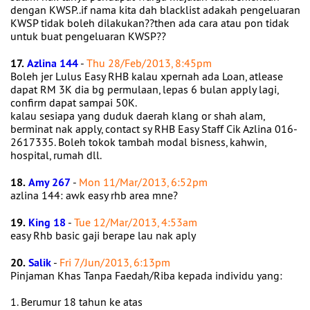
dengan KWSP..if nama kita dah blacklist adakah pengeluaran
KWSP tidak boleh dilakukan??then ada cara atau pon tidak
untuk buat pengeluaran KWSP??
17.
Azlina 144
-
Thu 28/Feb/2013, 8:45pm
Boleh jer Lulus Easy RHB kalau xpernah ada Loan, atlease
dapat RM 3K dia bg permulaan, lepas 6 bulan apply lagi,
confirm dapat sampai 50K.
kalau sesiapa yang duduk daerah klang or shah alam,
berminat nak apply, contact sy RHB Easy Staff Cik Azlina 016-
2617335. Boleh tokok tambah modal bisness, kahwin,
hospital, rumah dll.
18.
Amy 267
-
Mon 11/Mar/2013, 6:52pm
azlina 144: awk easy rhb area mne?
19.
King 18
-
Tue 12/Mar/2013, 4:53am
easy Rhb basic gaji berape lau nak aply
20.
Salik
-
Fri 7/Jun/2013, 6:13pm
Pinjaman Khas Tanpa Faedah/Riba kepada individu yang:
1. Berumur 18 tahun ke atas