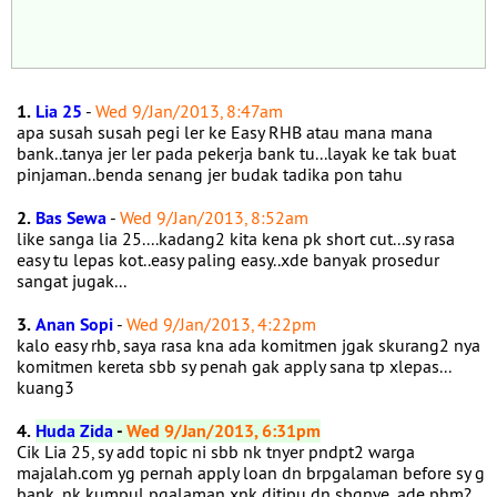
1.
Lia 25
-
Wed 9/Jan/2013, 8:47am
apa susah susah pegi ler ke Easy RHB atau mana mana
bank..tanya jer ler pada pekerja bank tu...layak ke tak buat
pinjaman..benda senang jer budak tadika pon tahu
2.
Bas Sewa
-
Wed 9/Jan/2013, 8:52am
like sanga lia 25....kadang2 kita kena pk short cut...sy rasa
easy tu lepas kot..easy paling easy..xde banyak prosedur
sangat jugak...
3.
Anan Sopi
-
Wed 9/Jan/2013, 4:22pm
kalo easy rhb, saya rasa kna ada komitmen jgak skurang2 nya
komitmen kereta sbb sy penah gak apply sana tp xlepas...
kuang3
4.
Huda Zida
-
Wed 9/Jan/2013, 6:31pm
Cik Lia 25, sy add topic ni sbb nk tnyer pndpt2 warga
majalah.com yg pernah apply loan dn brpgalaman before sy g
bank..nk kumpul pgalaman xnk ditipu dn sbgnye..ade phm?