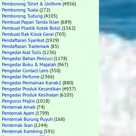
Pemborong Tshirt & Uniform
(4956)
Pemborong Tuala
(272)
Pemborong Tudung
(4105)
Pembuat Papan Tanda Iklan
(689)
Pembuat Plastik Kotak Botol
(1562)
Pembuat Rak Kiosk Gerai
(703)
Pendaftaran Syarikat
(1929)
Pendaftaran Trademark
(85)
Pengedar Alat Tulis
(1236)
Pengedar Bahan Pencuci
(1178)
Pengedar Buku & Majalah
(967)
Pengedar Contact Lens
(350)
Pengedar Perfume
(2366)
Pengedar Permainan Kanak2
(880)
Pengedar Produk Kecantikan
(4937)
Pengedar Produk Kesihatan
(6105)
Pengurus Majlis
(1018)
Penternak Arnab
(74)
Penternak Ayam
(1799)
Penternak Burung Puyuh
(168)
Penternak Ikan
(1244)
Penternak Kambing
(591)