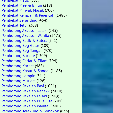
Pembekal Madu
(557)
Pembekal Mee & Bihun
(218)
Pembekal Minyak Masak
(700)
Pembekal Rempah & Perencah
(1486)
Pembekal Serunding
(464)
Pembekal Telur
(308)
Pemborong Aksesori Lelaki
(245)
Pemborong Aksesori Wanita
(1475)
Pemborong Batik & Sutera
(541)
Pemborong Beg Galas
(189)
Pemborong Beg Tangan
(970)
Pemborong Bundle
(1309)
Pemborong Cadar & Tilam
(794)
Pemborong Karpet
(488)
Pemborong Kasut & Sandal
(1183)
Pemborong Lampin
(511)
Pemborong Mutiara
(126)
Pemborong Pakaian Bayi
(1081)
Pemborong Pakaian Kanak2
(2410)
Pemborong Pakaian Lelaki
(1749)
Pemborong Pakaian Plus Size
(201)
Pemborong Pakaian Wanita
(6440)
Pemborong Telekung & Songkok
(833)