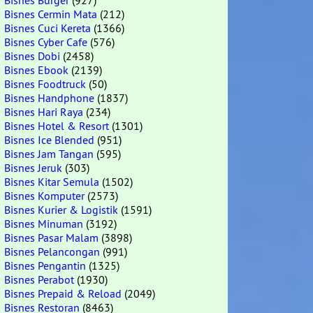
Bisnes Burger
(927)
Bisnes Cermin Mata
(212)
Bisnes Cuci Kereta
(1366)
Bisnes Cyber Cafe
(576)
Bisnes Dobi
(2458)
Bisnes Ebook
(2139)
Bisnes Foodtruck
(50)
Bisnes Handphone
(1837)
Bisnes Hari Raya
(234)
Bisnes Hotel & Resort
(1301)
Bisnes Ice Blended
(951)
Bisnes Jam Tangan
(595)
Bisnes Jeruk
(303)
Bisnes Kitar Semula
(1502)
Bisnes Komputer
(2573)
Bisnes Kurier & Logistik
(1591)
Bisnes Minuman
(3192)
Bisnes Pasar Malam
(3898)
Bisnes Pelancongan
(991)
Bisnes Pengantin
(1325)
Bisnes Perabot
(1930)
Bisnes Prepaid & Reload
(2049)
Bisnes Restoran
(8463)