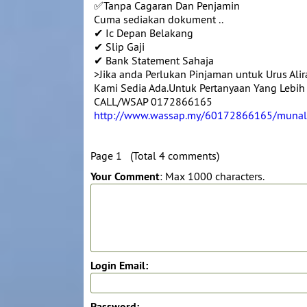
✅Tanpa Cagaran Dan Penjamin
Cuma sediakan dokument ..
✔ Ic Depan Belakang
✔ Slip Gaji
✔ Bank Statement Sahaja
>Jika anda Perlukan Pinjaman untuk Urus Al
Kami Sedia Ada.Untuk Pertanyaan Yang Lebih
CALL/WSAP 0172866165
http://www.wassap.my/60172866165/muna
Page 1 (Total 4 comments)
Your Comment
: Max 1000 characters.
Login Email:
Password: