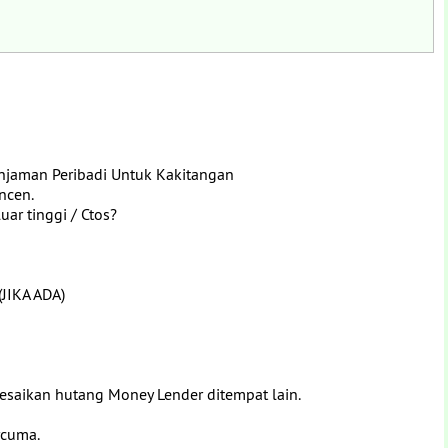
njaman Peribadi Untuk Kakitangan
ncen.
ar tinggi / Ctos?
(JIKA ADA)
aikan hutang Money Lender ditempat lain.
rcuma.