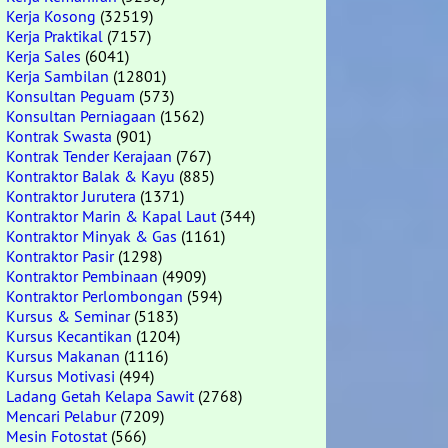
Kerja Kosong
(32519)
Kerja Praktikal
(7157)
Kerja Sales
(6041)
Kerja Sambilan
(12801)
Konsultan Peguam
(573)
Konsultan Perniagaan
(1562)
Kontrak Swasta
(901)
Kontrak Tender Kerajaan
(767)
Kontraktor Balak & Kayu
(885)
Kontraktor Jurutera
(1371)
Kontraktor Marin & Kapal Laut
(344)
Kontraktor Minyak & Gas
(1161)
Kontraktor Pasir
(1298)
Kontraktor Pembinaan
(4909)
Kontraktor Perlombongan
(594)
Kursus & Seminar
(5183)
Kursus Kecantikan
(1204)
Kursus Makanan
(1116)
Kursus Motivasi
(494)
Ladang Getah Kelapa Sawit
(2768)
Mencari Pelabur
(7209)
Mesin Fotostat
(566)