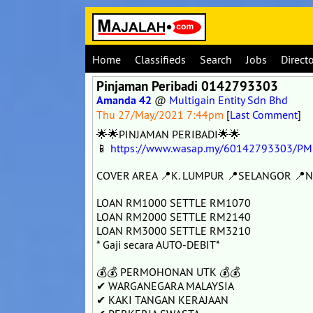
Home
Classifieds
Search
Jobs
Direct
Pinjaman Peribadi 0142793303
Amanda 42
@
Multigain Entity Sdn Bhd
Thu 27/May/2021 7:44pm
[
Last Comment
]
🌟🌟PINJAMAN PERIBADI🌟🌟
📱
https://www.wasap.my/60142793303/PM
COVER AREA 📍K. LUMPUR 📍SELANGOR 📍N
LOAN RM1000 SETTLE RM1070
LOAN RM2000 SETTLE RM2140
LOAN RM3000 SETTLE RM3210
* Gaji secara AUTO-DEBIT*
💰💰 PERMOHONAN UTK 💰💰
✔ WARGANEGARA MALAYSIA
✔ KAKI TANGAN KERAJAAN