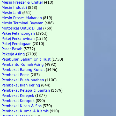
Mesin Freezer & Chiller
(410)
Mesin Industri
(838)
Mesin Jahit
(651)
Mesin Proses Makanan
(819)
Mesin Terminal Bayaran
(486)
Motosikal Untuk Dijual
(769)
Pakej Pelancongan
(3953)
Pakej Perkahwinan
(1555)
Pakej Perniagaan
(2010)
Pasar Basah
(3772)
Pekerja Asing
(3709)
Pelaburan Saham Unit Trust
(1750)
Pembantu Rumah Asing
(4992)
Pembekal Barang Runcit
(3496)
Pembekal Beras
(287)
Pembekal Buah-buahan
(1100)
Pembekal Ikan Kering
(844)
Pembekal Kelapa & Santan
(1379)
Pembekal Kerepek
(1877)
Pembekal Keropok
(890)
Pembekal Kicap & Sos
(330)
Pembekal Kurma & Kismis
(410)