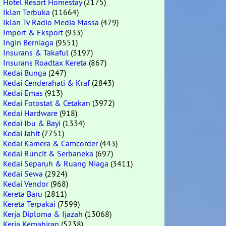
Hotel Resort Homestay
(2175)
Iklan Terbuka
(11664)
Iklan Tv Radio Media Massa
(479)
Import & Eksport
(933)
Ingin Berniaga
(9551)
Insurans & Takaful
(3197)
Insurans Roadtax Kereta
(867)
Kedai Bunga
(247)
Kedai Cenderahati & Kraf
(2843)
Kedai Emas
(913)
Kedai Fotostat & Cetakan
(3972)
Kedai Hardware
(918)
Kedai Ibu & Bayi
(1334)
Kedai Jahit
(7751)
Kedai Kamera & Camcorder
(443)
Kedai Runcit & Serbaneka
(697)
Kedai Separuh & Ruang Niaga
(3411)
Kedai Sewa
(2924)
Kedai Vendor
(968)
Kereta Baru
(2811)
Kereta Terpakai
(7599)
Kerja Diploma & Ijazah
(13068)
Kerja Kemahiran
(5238)