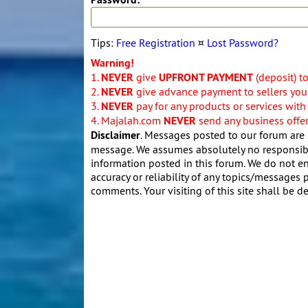
Tips:
Free Registration
¤
Lost Password?
Warning!
1.
NEVER
give
UPFRONT PAYMENT
(deposit) t
2.
NEVER
give advance payment to sellers you 
3.
NEVER
pay for any products or services with
4. Majalah.com
NEVER
send any business offers
Disclaimer
. Messages posted to our forum are 
message. We assumes absolutely no responsibil
information posted in this forum. We do not en
accuracy or reliability of any topics/messages p
comments. Your visiting of this site shall be d