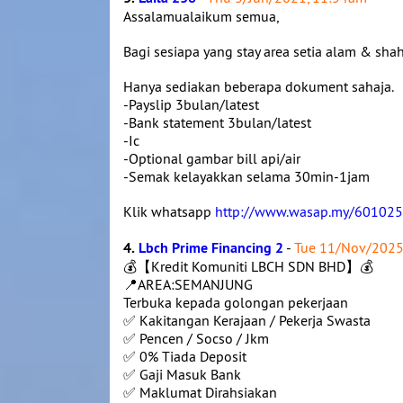
Assalamualaikum semua,
Bagi sesiapa yang stay area setia alam & sh
Hanya sediakan beberapa dokument sahaja.
-Payslip 3bulan/latest
-Bank statement 3bulan/latest
-Ic
-Optional gambar bill api/air
-Semak kelayakkan selama 30min-1jam
Klik whatsapp
http://www.wasap.my/60102
4.
Lbch Prime Financing 2
-
Tue 11/Nov/2025
💰【Kredit Komuniti LBCH SDN BHD】💰
📍AREA:SEMANJUNG
Terbuka kepada golongan pekerjaan
✅ Kakitangan Kerajaan / Pekerja Swasta
✅ Pencen / Socso / Jkm
✅ 0% Tiada Deposit
✅ Gaji Masuk Bank
✅ Maklumat Dirahsiakan