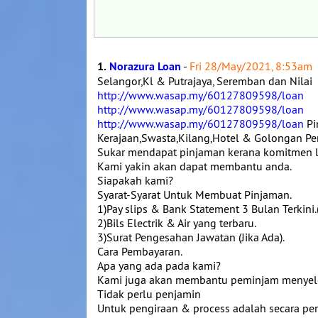
1.
Norazura Loan
-
Fri 28/May/2021, 8:53am
Selangor,Kl & Putrajaya, Seremban dan Nilai
http://www.wasap.my/60127809598/loan
http://www.wasap.my/60127809598/loan
http://www.wasap.my/60127809598/loan
Pi
Kerajaan,Swasta,Kilang,Hotel & Golongan Pe
Sukar mendapat pinjaman kerana komitmen lu
Kami yakin akan dapat membantu anda.
Siapakah kami?
Syarat-Syarat Untuk Membuat Pinjaman.
1)Pay slips & Bank Statement 3 Bulan Terkini.
2)Bils Electrik & Air yang terbaru.
3)Surat Pengesahan Jawatan (Jika Ada).
Cara Pembayaran.
Apa yang ada pada kami?
Kami juga akan membantu peminjam menyeles
Tidak perlu penjamin
Untuk pengiraan & process adalah secara pe