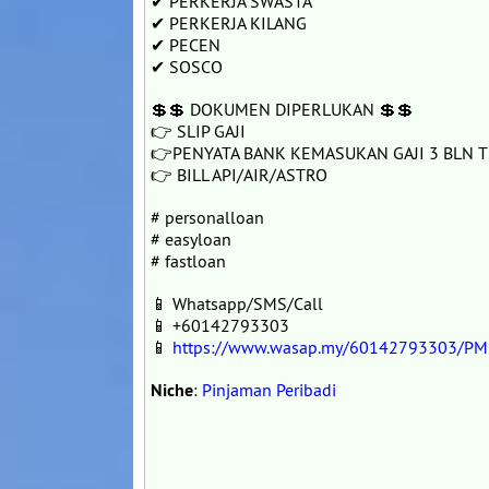
✔ PERKERJA SWASTA
✔ PERKERJA KILANG
✔ PECEN
✔ SOSCO
💲💲 DOKUMEN DIPERLUKAN 💲💲
👉 SLIP GAJI
👉PENYATA BANK KEMASUKAN GAJI 3 BLN 
👉 BILL API/AIR/ASTRO
# personalloan
# easyloan
# fastloan
📱 Whatsapp/SMS/Call
📱 +60142793303
📱
https://www.wasap.my/60142793303/PM
Niche
:
Pinjaman Peribadi