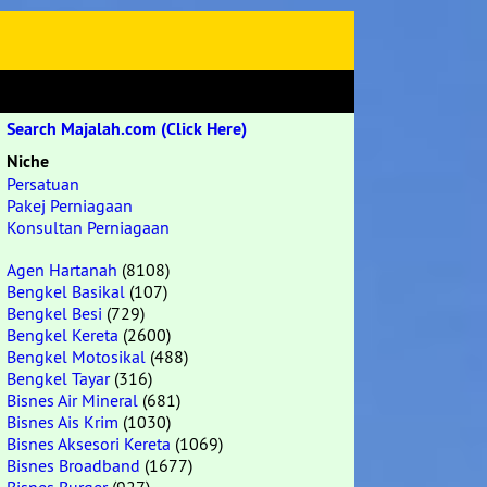
Search Majalah.com (Click Here)
Niche
Persatuan
Pakej Perniagaan
Konsultan Perniagaan
Agen Hartanah
(8108)
Bengkel Basikal
(107)
Bengkel Besi
(729)
Bengkel Kereta
(2600)
Bengkel Motosikal
(488)
Bengkel Tayar
(316)
Bisnes Air Mineral
(681)
Bisnes Ais Krim
(1030)
Bisnes Aksesori Kereta
(1069)
Bisnes Broadband
(1677)