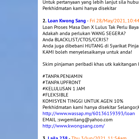
Untuk pertanyaan yang lebih lanjut sila hubun
Perkhidmatan kami hanya disekitar
2.
Loan Kwong Sang
-
Fri 28/May/2021, 10:
Loan Proses Masa Dan X Lulus Tak Perlu Baya
Adakah anda perlukan WANG SEGERA?
Anda BLACKLIST/CTOS/CCRIS?
Anda juga dibebani HUTANG di Syarikat Pinja
KAMI boleh menyelesaikanya untuk anda!
Skim pinjaman peribadi khas utk kakitan
#TANPA PENJAMIN
#TANPA UPFRONT
#KELULUSAN 1 JAM
#FLEKSIBLE
KOMISYEN TINGGI UNTUK AGEN 10%
Perkhidmatan kami hanya disekitar Selangor,K
http://www.wassap.my/60136159393/loan
EMAIL :swgemilang@yahoo.com
http://www.kwongsang.com/
3.
Laila 238
-
Thu 3/Jun/2021, 11:54am