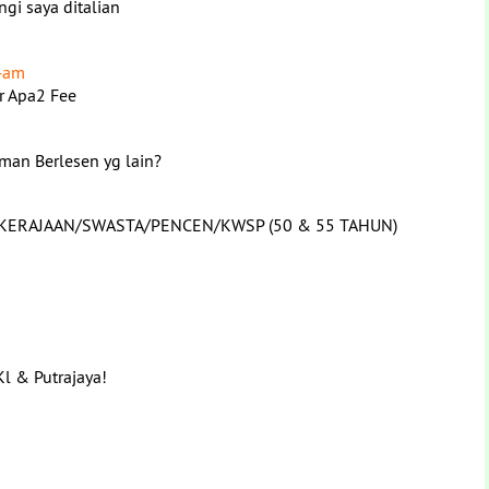
gi saya ditalian
44am
r Apa2 Fee
man Berlesen yg lain?
gan KERAJAAN/SWASTA/PENCEN/KWSP (50 & 55 TAHUN)
l & Putrajaya!