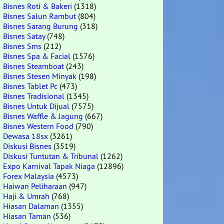
Bisnes Roti & Bakeri
(1318)
Bisnes Salun Rambut
(804)
Bisnes Sarang Burung
(318)
Bisnes Satay
(748)
Bisnes Sms
(212)
Bisnes Spa & Facial
(1576)
Bisnes Steamboat
(243)
Bisnes Stesen Minyak
(198)
Bisnes Tablet Pc
(473)
Bisnes Tradisional
(1345)
Bisnes Untuk Dijual
(7575)
Bisnes Waffle & Jagung
(667)
Bisnes Western Food
(790)
Dewasa 18sx
(3261)
Diskusi Bisnes
(3519)
Diskusi Tuntutan & Tribunal
(1262)
Expo Karnival Tapak Niaga
(12896)
Forex Malaysia
(4573)
Haiwan Peliharaan
(947)
Haji & Umrah
(768)
Hiasan Dalaman
(1355)
Hiasan Taman
(536)