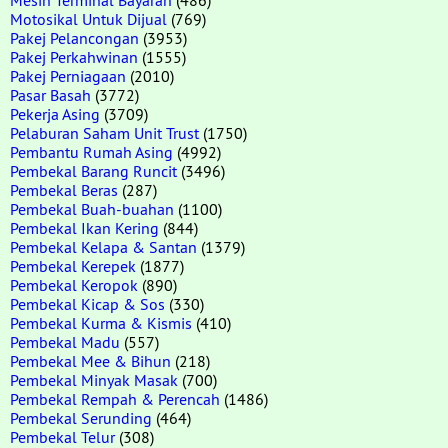
Motosikal Untuk Dijual
(769)
Pakej Pelancongan
(3953)
Pakej Perkahwinan
(1555)
Pakej Perniagaan
(2010)
Pasar Basah
(3772)
Pekerja Asing
(3709)
Pelaburan Saham Unit Trust
(1750)
Pembantu Rumah Asing
(4992)
Pembekal Barang Runcit
(3496)
Pembekal Beras
(287)
Pembekal Buah-buahan
(1100)
Pembekal Ikan Kering
(844)
Pembekal Kelapa & Santan
(1379)
Pembekal Kerepek
(1877)
Pembekal Keropok
(890)
Pembekal Kicap & Sos
(330)
Pembekal Kurma & Kismis
(410)
Pembekal Madu
(557)
Pembekal Mee & Bihun
(218)
Pembekal Minyak Masak
(700)
Pembekal Rempah & Perencah
(1486)
Pembekal Serunding
(464)
Pembekal Telur
(308)