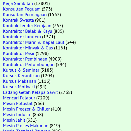
Kerja Sambilan
(12801)
Konsultan Peguam
(573)
Konsultan Perniagaan
(1562)
Kontrak Swasta
(901)
Kontrak Tender Kerajaan
(767)
Kontraktor Balak & Kayu
(885)
Kontraktor Jurutera
(1371)
Kontraktor Marin & Kapal Laut
(344)
Kontraktor Minyak & Gas
(1161)
Kontraktor Pasir
(1298)
Kontraktor Pembinaan
(4909)
Kontraktor Perlombongan
(594)
Kursus & Seminar
(5183)
Kursus Kecantikan
(1204)
Kursus Makanan
(1116)
Kursus Motivasi
(494)
Ladang Getah Kelapa Sawit
(2768)
Mencari Pelabur
(7209)
Mesin Fotostat
(566)
Mesin Freezer & Chiller
(410)
Mesin Industri
(838)
Mesin Jahit
(651)
Mesin Proses Makanan
(819)
Mesin Terminal Bayaran
(486)