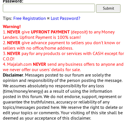
Password:
Tips:
Free Registration
¤
Lost Password?
Warning!
1.
NEVER
give
UPFRONT PAYMENT
(deposit) to any Money
Lenders. Upfront Payment is 100% scam!
2.
NEVER
give advance payment to sellers you don't know or
sellers with no office/home address.
3.
NEVER
pay for any products or services with CASH except for
C.O.D!
4. Majalah.com
NEVER
send any business offers to anyone and
we never offer our users' details for sale.
Disclaimer
. Messages posted to our forum are solely the
opinion and responsibility of the person posting the message.
We assumes absolutely no responsibility for any loss
(time/money/energy) as a result of using the information
posted in this forum. We do not endorse, support, represent or
guarantee the truthfulness, accuracy or reliability of any
topics/messages posted here. We reserve the right to delete or
edit your topics or comments. Your visiting of this site shall be
deemed as your acceptance of this disclaimer.