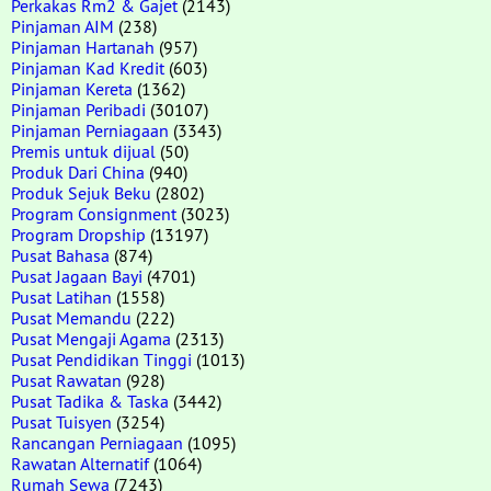
Perkakas Rm2 & Gajet
(2143)
Pinjaman AIM
(238)
Pinjaman Hartanah
(957)
Pinjaman Kad Kredit
(603)
Pinjaman Kereta
(1362)
Pinjaman Peribadi
(30107)
Pinjaman Perniagaan
(3343)
Premis untuk dijual
(50)
Produk Dari China
(940)
Produk Sejuk Beku
(2802)
Program Consignment
(3023)
Program Dropship
(13197)
Pusat Bahasa
(874)
Pusat Jagaan Bayi
(4701)
Pusat Latihan
(1558)
Pusat Memandu
(222)
Pusat Mengaji Agama
(2313)
Pusat Pendidikan Tinggi
(1013)
Pusat Rawatan
(928)
Pusat Tadika & Taska
(3442)
Pusat Tuisyen
(3254)
Rancangan Perniagaan
(1095)
Rawatan Alternatif
(1064)
Rumah Sewa
(7243)