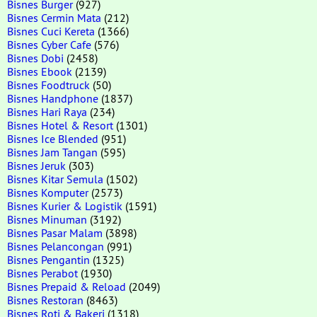
Bisnes Burger
(927)
Bisnes Cermin Mata
(212)
Bisnes Cuci Kereta
(1366)
Bisnes Cyber Cafe
(576)
Bisnes Dobi
(2458)
Bisnes Ebook
(2139)
Bisnes Foodtruck
(50)
Bisnes Handphone
(1837)
Bisnes Hari Raya
(234)
Bisnes Hotel & Resort
(1301)
Bisnes Ice Blended
(951)
Bisnes Jam Tangan
(595)
Bisnes Jeruk
(303)
Bisnes Kitar Semula
(1502)
Bisnes Komputer
(2573)
Bisnes Kurier & Logistik
(1591)
Bisnes Minuman
(3192)
Bisnes Pasar Malam
(3898)
Bisnes Pelancongan
(991)
Bisnes Pengantin
(1325)
Bisnes Perabot
(1930)
Bisnes Prepaid & Reload
(2049)
Bisnes Restoran
(8463)
Bisnes Roti & Bakeri
(1318)