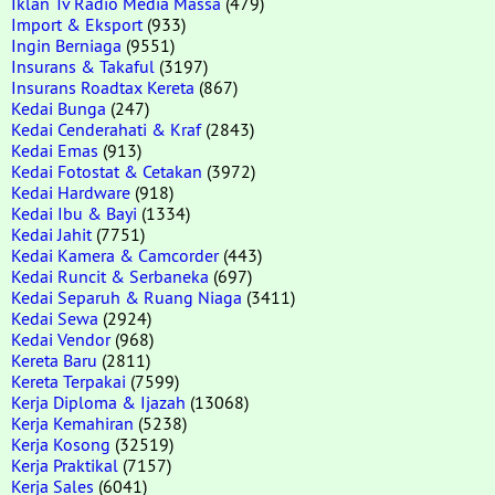
Iklan Tv Radio Media Massa
(479)
Import & Eksport
(933)
Ingin Berniaga
(9551)
Insurans & Takaful
(3197)
Insurans Roadtax Kereta
(867)
Kedai Bunga
(247)
Kedai Cenderahati & Kraf
(2843)
Kedai Emas
(913)
Kedai Fotostat & Cetakan
(3972)
Kedai Hardware
(918)
Kedai Ibu & Bayi
(1334)
Kedai Jahit
(7751)
Kedai Kamera & Camcorder
(443)
Kedai Runcit & Serbaneka
(697)
Kedai Separuh & Ruang Niaga
(3411)
Kedai Sewa
(2924)
Kedai Vendor
(968)
Kereta Baru
(2811)
Kereta Terpakai
(7599)
Kerja Diploma & Ijazah
(13068)
Kerja Kemahiran
(5238)
Kerja Kosong
(32519)
Kerja Praktikal
(7157)
Kerja Sales
(6041)