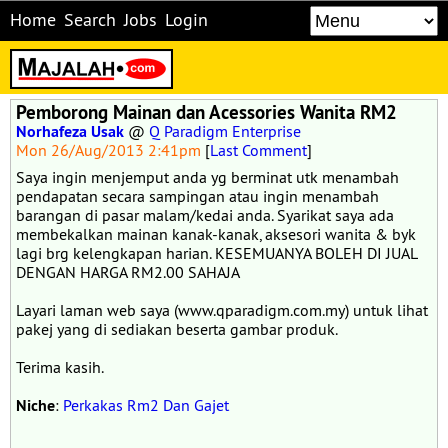
Home
Search
Jobs
Login
Pemborong Mainan dan Acessories Wanita RM2
Norhafeza Usak
@
Q Paradigm Enterprise
Mon 26/Aug/2013 2:41pm
[
Last Comment
]
Saya ingin menjemput anda yg berminat utk menambah
pendapatan secara sampingan atau ingin menambah
barangan di pasar malam/kedai anda. Syarikat saya ada
membekalkan mainan kanak-kanak, aksesori wanita & byk
lagi brg kelengkapan harian. KESEMUANYA BOLEH DI JUAL
DENGAN HARGA RM2.00 SAHAJA
Layari laman web saya (www.qparadigm.com.my) untuk lihat
pakej yang di sediakan beserta gambar produk.
Terima kasih.
Niche
:
Perkakas Rm2 Dan Gajet