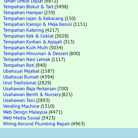
Tanah Untuk Dijual
(9872)
Tempahan Biskut & Tart
(3498)
Tempahan Hamper
(259)
Tempahan Jajan & Kekacang
(150)
Tempahan Kanopi & Meja Kerusi
(1151)
Tempahan Katering
(4217)
Tempahan Kek & Coklat
(3028)
Tempahan Korban & Aqiqah
(313)
Tempahan Kuih Muih
(3034)
Tempahan Minuman & Dessert
(800)
Tempahan Nasi Lemak
(1117)
Tempahan Roti
(940)
Ubahsuai Pejabat
(1587)
Ubahsuai Rumah
(4394)
Urut Tradisional
(2829)
Usahawan Baja Pertanian
(700)
Usahawan Benih & Nursery
(825)
Usahawan Tani
(2893)
Vending Machine
(1310)
Web Design Malaysia
(4471)
Web Media Sosial
(3423)
Wiring Aircond Plumbing Repair
(4963)