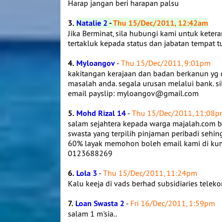
Harap jangan beri harapan palsu
3.
Natalie 2
-
Thu 15/Dec/2011, 12:42am
Jika Berminat, sila hubungi kami untuk kete
tertakluk kepada status dan jabatan tempat t
4.
Myloangov
-
Thu 15/Dec/2011, 9:01pm
kakitangan kerajaan dan badan berkanun yg d
masalah anda. segala urusan melalui bank. si
email payslip: myloangov@gmail.com
5.
Mohd Rizal 14
-
Thu 15/Dec/2011, 11:08
salam sejahtera kepada warga majalah.com b
swasta yang terpilih pinjaman peribadi seh
60% layak memohon boleh email kami di ku
0123688269
6.
Lola 3
-
Thu 15/Dec/2011, 11:24pm
Kalu keeja di vads berhad subsidiaries telek
7.
Loan Swasta 2
-
Fri 16/Dec/2011, 1:59pm
salam 1 m'sia..