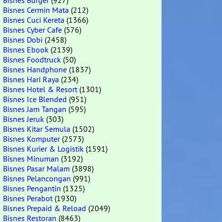
Bisnes Burger
(927)
Bisnes Cermin Mata
(212)
Bisnes Cuci Kereta
(1366)
Bisnes Cyber Cafe
(576)
Bisnes Dobi
(2458)
Bisnes Ebook
(2139)
Bisnes Foodtruck
(50)
Bisnes Handphone
(1837)
Bisnes Hari Raya
(234)
Bisnes Hotel & Resort
(1301)
Bisnes Ice Blended
(951)
Bisnes Jam Tangan
(595)
Bisnes Jeruk
(303)
Bisnes Kitar Semula
(1502)
Bisnes Komputer
(2573)
Bisnes Kurier & Logistik
(1591)
Bisnes Minuman
(3192)
Bisnes Pasar Malam
(3898)
Bisnes Pelancongan
(991)
Bisnes Pengantin
(1325)
Bisnes Perabot
(1930)
Bisnes Prepaid & Reload
(2049)
Bisnes Restoran
(8463)