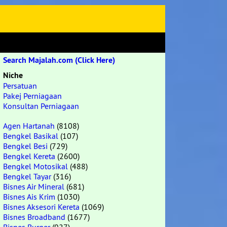
Search Majalah.com (Click Here)
Niche
Persatuan
Pakej Perniagaan
Konsultan Perniagaan
Agen Hartanah
(8108)
Bengkel Basikal
(107)
Bengkel Besi
(729)
Bengkel Kereta
(2600)
Bengkel Motosikal
(488)
Bengkel Tayar
(316)
Bisnes Air Mineral
(681)
Bisnes Ais Krim
(1030)
Bisnes Aksesori Kereta
(1069)
Bisnes Broadband
(1677)