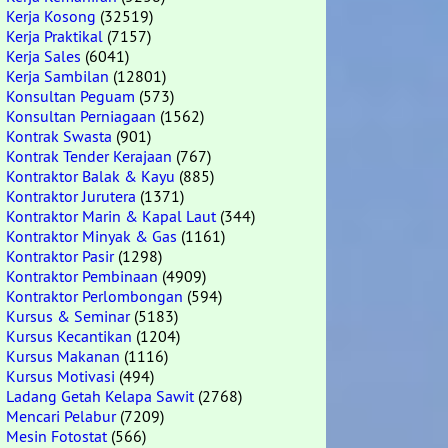
Kerja Kosong
(32519)
Kerja Praktikal
(7157)
Kerja Sales
(6041)
Kerja Sambilan
(12801)
Konsultan Peguam
(573)
Konsultan Perniagaan
(1562)
Kontrak Swasta
(901)
Kontrak Tender Kerajaan
(767)
Kontraktor Balak & Kayu
(885)
Kontraktor Jurutera
(1371)
Kontraktor Marin & Kapal Laut
(344)
Kontraktor Minyak & Gas
(1161)
Kontraktor Pasir
(1298)
Kontraktor Pembinaan
(4909)
Kontraktor Perlombongan
(594)
Kursus & Seminar
(5183)
Kursus Kecantikan
(1204)
Kursus Makanan
(1116)
Kursus Motivasi
(494)
Ladang Getah Kelapa Sawit
(2768)
Mencari Pelabur
(7209)
Mesin Fotostat
(566)