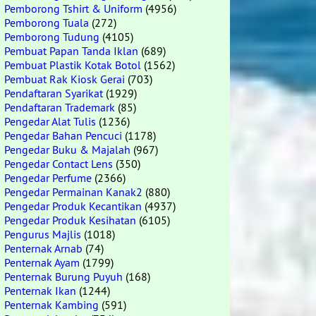
Pemborong Tshirt & Uniform
(4956)
Pemborong Tuala
(272)
Pemborong Tudung
(4105)
Pembuat Papan Tanda Iklan
(689)
Pembuat Plastik Kotak Botol
(1562)
Pembuat Rak Kiosk Gerai
(703)
Pendaftaran Syarikat
(1929)
Pendaftaran Trademark
(85)
Pengedar Alat Tulis
(1236)
Pengedar Bahan Pencuci
(1178)
Pengedar Buku & Majalah
(967)
Pengedar Contact Lens
(350)
Pengedar Perfume
(2366)
Pengedar Permainan Kanak2
(880)
Pengedar Produk Kecantikan
(4937)
Pengedar Produk Kesihatan
(6105)
Pengurus Majlis
(1018)
Penternak Arnab
(74)
Penternak Ayam
(1799)
Penternak Burung Puyuh
(168)
Penternak Ikan
(1244)
Penternak Kambing
(591)