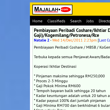
Home
Classifieds
Search
Jobs
Direct
Pembiayaan Peribadi Coshare/Ikhtiar
Gaji)/Kogemilang/Petronesa/Rce
Natalie 2
-
Wed 14/Dec/2011 2:23pm
[
Last 
Pembiayaan Peribadi Coshare / MBSB / KoGem
Terbuka kepada semua Penjawat Awam/Bada
Koperasi Ikhtiar Destinasi
* Pinjaman maksima sehingga RM250,000
* Proces 2-3 Minggu
* Gaji Pokok Minima RM600
* Tempoh bayaran balik sehingga 20 tahun
* Kadar keuntungan adalah untuk 20 tahun 
* Kadar payout 100% dari jumlah pinjaman
* Gaji Minima RM700 dan berkhidmat 6 bulan