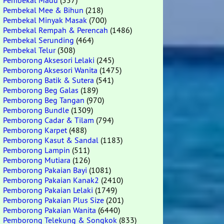
Pembekal Madu
(557)
Pembekal Mee & Bihun
(218)
Pembekal Minyak Masak
(700)
Pembekal Rempah & Perencah
(1486)
Pembekal Serunding
(464)
Pembekal Telur
(308)
Pemborong Aksesori Lelaki
(245)
Pemborong Aksesori Wanita
(1475)
Pemborong Batik & Sutera
(541)
Pemborong Beg Galas
(189)
Pemborong Beg Tangan
(970)
Pemborong Bundle
(1309)
Pemborong Cadar & Tilam
(794)
Pemborong Karpet
(488)
Pemborong Kasut & Sandal
(1183)
Pemborong Lampin
(511)
Pemborong Mutiara
(126)
Pemborong Pakaian Bayi
(1081)
Pemborong Pakaian Kanak2
(2410)
Pemborong Pakaian Lelaki
(1749)
Pemborong Pakaian Plus Size
(201)
Pemborong Pakaian Wanita
(6440)
Pemborong Telekung & Songkok
(833)