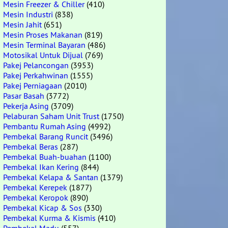
Mesin Freezer & Chiller
(410)
Mesin Industri
(838)
Mesin Jahit
(651)
Mesin Proses Makanan
(819)
Mesin Terminal Bayaran
(486)
Motosikal Untuk Dijual
(769)
Pakej Pelancongan
(3953)
Pakej Perkahwinan
(1555)
Pakej Perniagaan
(2010)
Pasar Basah
(3772)
Pekerja Asing
(3709)
Pelaburan Saham Unit Trust
(1750)
Pembantu Rumah Asing
(4992)
Pembekal Barang Runcit
(3496)
Pembekal Beras
(287)
Pembekal Buah-buahan
(1100)
Pembekal Ikan Kering
(844)
Pembekal Kelapa & Santan
(1379)
Pembekal Kerepek
(1877)
Pembekal Keropok
(890)
Pembekal Kicap & Sos
(330)
Pembekal Kurma & Kismis
(410)