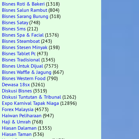
Bisnes Roti & Bakeri
(1318)
Bisnes Salun Rambut
(804)
Bisnes Sarang Burung
(318)
Bisnes Satay
(748)
Bisnes Sms
(212)
Bisnes Spa & Facial
(1576)
Bisnes Steamboat
(243)
Bisnes Stesen Minyak
(198)
Bisnes Tablet Pc
(473)
Bisnes Tradisional
(1345)
Bisnes Untuk Dijual
(7575)
Bisnes Waffle & Jagung
(667)
Bisnes Western Food
(790)
Dewasa 18sx
(3261)
Diskusi Bisnes
(3519)
Diskusi Tuntutan & Tribunal
(1262)
Expo Karnival Tapak Niaga
(12896)
Forex Malaysia
(4573)
Haiwan Peliharaan
(947)
Haji & Umrah
(768)
Hiasan Dalaman
(1355)
Hiasan Taman
(536)