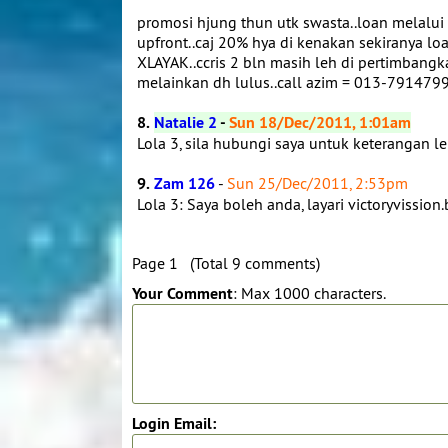
promosi hjung thun utk swasta..loan melalui b
upfront..caj 20% hya di kenakan sekiranya lo
XLAYAK..ccris 2 bln masih leh di pertimbang
melainkan dh lulus..call azim = 013-7914799
8.
Natalie 2
-
Sun 18/Dec/2011, 1:01am
Lola 3, sila hubungi saya untuk keterangan 
9.
Zam 126
-
Sun 25/Dec/2011, 2:53pm
Lola 3: Saya boleh anda, layari victoryvissio
Page 1 (Total 9 comments)
Your Comment
: Max 1000 characters.
Login Email: