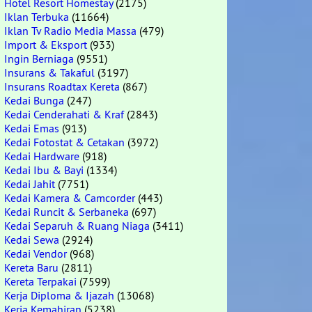
Hotel Resort Homestay
(2175)
Iklan Terbuka
(11664)
Iklan Tv Radio Media Massa
(479)
Import & Eksport
(933)
Ingin Berniaga
(9551)
Insurans & Takaful
(3197)
Insurans Roadtax Kereta
(867)
Kedai Bunga
(247)
Kedai Cenderahati & Kraf
(2843)
Kedai Emas
(913)
Kedai Fotostat & Cetakan
(3972)
Kedai Hardware
(918)
Kedai Ibu & Bayi
(1334)
Kedai Jahit
(7751)
Kedai Kamera & Camcorder
(443)
Kedai Runcit & Serbaneka
(697)
Kedai Separuh & Ruang Niaga
(3411)
Kedai Sewa
(2924)
Kedai Vendor
(968)
Kereta Baru
(2811)
Kereta Terpakai
(7599)
Kerja Diploma & Ijazah
(13068)
Kerja Kemahiran
(5238)