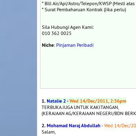
* Bill Air/Api/Astro/Telepon/KWSP (Mesti at
* Surat Pembaharuan Kontrak (Jika perlu)
Sila Hubungi Agen Kami:
010 362 0025
Niche
:
Pinjaman Peribadi
1.
Natalie 2
-
Wed 14/Dec/2011, 2:36pm
TERBUKA JUGA UNTUK KAKITANGAN,
(KERAJAAN AG/KERAJAAN NEGERI/BDN BER
2.
Mohamad Naraj Abdullah
-
Wed 14/Dec/20
Salam,