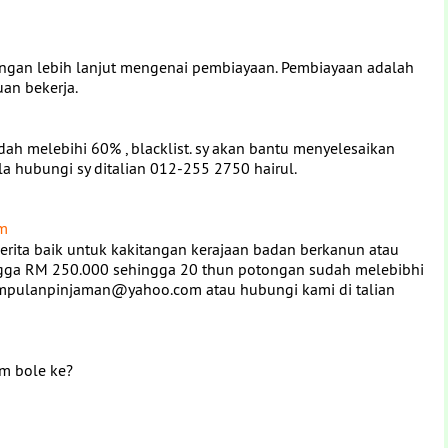
rangan lebih lanjut mengenai pembiayaan. Pembiayaan adalah
uan bekerja.
ah melebihi 60% , blacklist. sy akan bantu menyelesaikan
la hubungi sy ditalian 012-255 2750 hairul.
pm
erita baik untuk kakitangan kerajaan badan berkanun atau
ingga RM 250.000 sehingga 20 thun potongan sudah melebibhi
mpulanpinjaman@yahoo.com atau hubungi kami di talian
om bole ke?