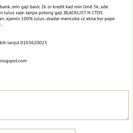
ank..min gaji basic 2k or kredit kad min limit 5k..xde
an lulus saje..tanpa potong gaji..BLACKLIST N CTOS
kan..xjamin 100% lulus..skadar mencuba cz xkna byr pape
..
lebih lanjut 0103620025
n.blogspot.com