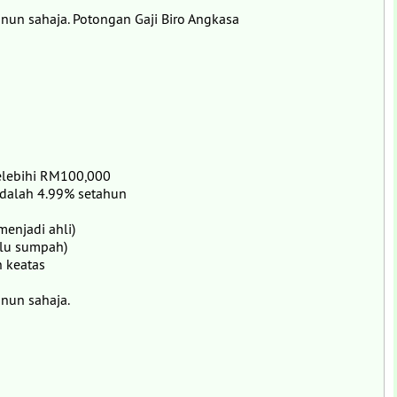
nun sahaja. Potongan Gaji Biro Angkasa
melebihi RM100,000
adalah 4.99% setahun
menjadi ahli)
rlu sumpah)
 keatas
nun sahaja.