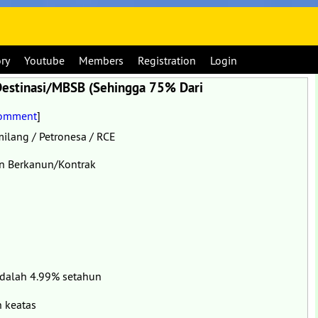
ory
Youtube
Members
Registration
Login
 Destinasi/MBSB (Sehingga 75% Dari
Comment
]
ilang / Petronesa / RCE
n Berkanun/Kontrak
adalah 4.99% setahun
 keatas