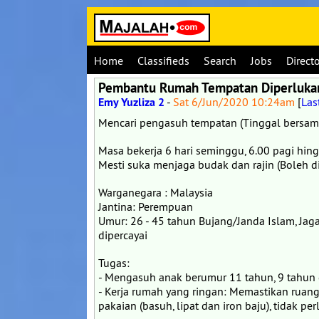
Home
Classifieds
Search
Jobs
Direct
Pembantu Rumah Tempatan Diperluka
Emy Yuzliza 2
-
Sat 6/Jun/2020 10:24am
[
Las
Mencari pengasuh tempatan (Tinggal bersam
Masa bekerja 6 hari seminggu, 6.00 pagi hin
Mesti suka menjaga budak dan rajin (Boleh di
Warganegara : Malaysia
Jantina: Perempuan
Umur: 26 - 45 tahun Bujang/Janda Islam, Jag
dipercayai
Tugas:
- Mengasuh anak berumur 11 tahun, 9 tahun 
- Kerja rumah yang ringan: Memastikan ruang
pakaian (basuh, lipat dan iron baju), tidak p