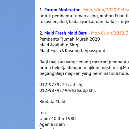
1.
Forum Moderator
-
Mon 8/Jun/2020, 9:45
untuk pembantu rumah asing, mohon Puan ti
lokasi pejabat, tiada syarikat dan tiada ssm.
2.
Maid Fresh Maid Baru
-
Mon 8/Jun/2020, 
Pembantu Rumah Murah 2020
Maid Available Skrg
Maid Fresh&Kosong berpasspord
Bagi majikan yang sedang mencari pembantu
boleh bekerja dengan majikan muslim shj.Ma
pegang.Bagi majikan yang berminat sila hubun
012-9779274 call shj
012-9879274 whatsupp shj.
Biodata Maid
Ida
Umur 40 thn 1980
Agama islam