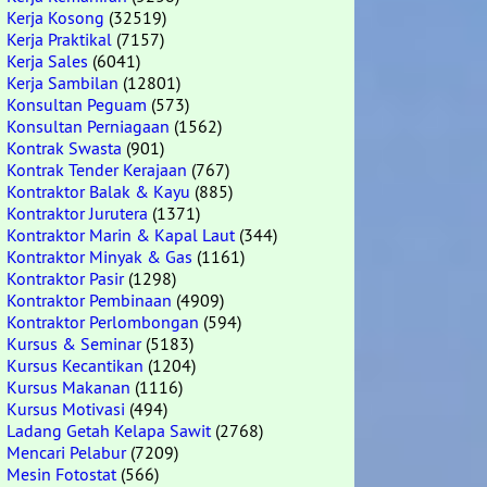
Kerja Kosong
(32519)
Kerja Praktikal
(7157)
Kerja Sales
(6041)
Kerja Sambilan
(12801)
Konsultan Peguam
(573)
Konsultan Perniagaan
(1562)
Kontrak Swasta
(901)
Kontrak Tender Kerajaan
(767)
Kontraktor Balak & Kayu
(885)
Kontraktor Jurutera
(1371)
Kontraktor Marin & Kapal Laut
(344)
Kontraktor Minyak & Gas
(1161)
Kontraktor Pasir
(1298)
Kontraktor Pembinaan
(4909)
Kontraktor Perlombongan
(594)
Kursus & Seminar
(5183)
Kursus Kecantikan
(1204)
Kursus Makanan
(1116)
Kursus Motivasi
(494)
Ladang Getah Kelapa Sawit
(2768)
Mencari Pelabur
(7209)
Mesin Fotostat
(566)