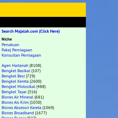
Search Majalah.com (Click Here)
Niche
Persatuan
Pakej Perniagaan
Konsultan Perniagaan
Agen Hartanah
(8108)
Bengkel Basikal
(107)
Bengkel Besi
(729)
Bengkel Kereta
(2600)
Bengkel Motosikal
(488)
Bengkel Tayar
(316)
Bisnes Air Mineral
(681)
Bisnes Ais Krim
(1030)
Bisnes Aksesori Kereta
(1069)
Bisnes Broadband
(1677)