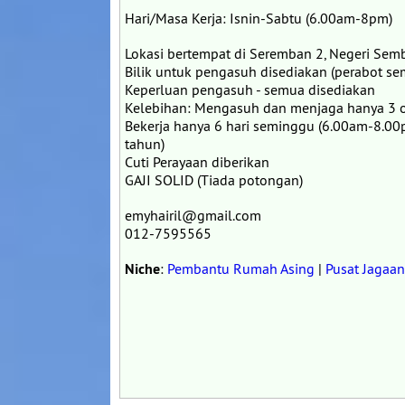
Hari/Masa Kerja: Isnin-Sabtu (6.00am-8pm)
Lokasi bertempat di Seremban 2, Negeri Semb
Bilik untuk pengasuh disediakan (perabot sem
Keperluan pengasuh - semua disediakan
Kelebihan: Mengasuh dan menjaga hanya 3 o
Bekerja hanya 6 hari seminggu (6.00am-8.00
tahun)
Cuti Perayaan diberikan
GAJI SOLID (Tiada potongan)
emyhairil@gmail.com
012-7595565
Niche
:
Pembantu Rumah Asing
|
Pusat Jagaan