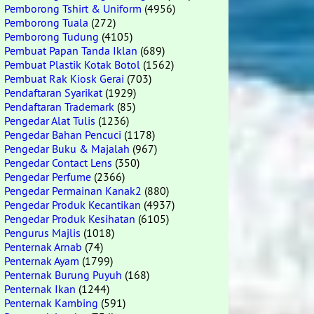
Pemborong Tshirt & Uniform
(4956)
Pemborong Tuala
(272)
Pemborong Tudung
(4105)
Pembuat Papan Tanda Iklan
(689)
Pembuat Plastik Kotak Botol
(1562)
Pembuat Rak Kiosk Gerai
(703)
Pendaftaran Syarikat
(1929)
Pendaftaran Trademark
(85)
Pengedar Alat Tulis
(1236)
Pengedar Bahan Pencuci
(1178)
Pengedar Buku & Majalah
(967)
Pengedar Contact Lens
(350)
Pengedar Perfume
(2366)
Pengedar Permainan Kanak2
(880)
Pengedar Produk Kecantikan
(4937)
Pengedar Produk Kesihatan
(6105)
Pengurus Majlis
(1018)
Penternak Arnab
(74)
Penternak Ayam
(1799)
Penternak Burung Puyuh
(168)
Penternak Ikan
(1244)
Penternak Kambing
(591)