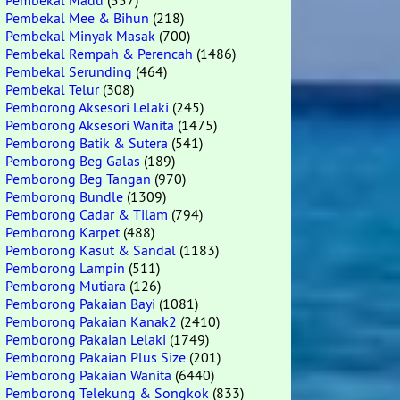
Pembekal Madu
(557)
Pembekal Mee & Bihun
(218)
Pembekal Minyak Masak
(700)
Pembekal Rempah & Perencah
(1486)
Pembekal Serunding
(464)
Pembekal Telur
(308)
Pemborong Aksesori Lelaki
(245)
Pemborong Aksesori Wanita
(1475)
Pemborong Batik & Sutera
(541)
Pemborong Beg Galas
(189)
Pemborong Beg Tangan
(970)
Pemborong Bundle
(1309)
Pemborong Cadar & Tilam
(794)
Pemborong Karpet
(488)
Pemborong Kasut & Sandal
(1183)
Pemborong Lampin
(511)
Pemborong Mutiara
(126)
Pemborong Pakaian Bayi
(1081)
Pemborong Pakaian Kanak2
(2410)
Pemborong Pakaian Lelaki
(1749)
Pemborong Pakaian Plus Size
(201)
Pemborong Pakaian Wanita
(6440)
Pemborong Telekung & Songkok
(833)