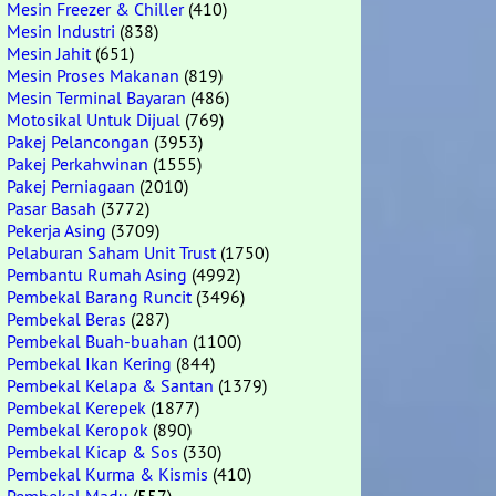
Mesin Freezer & Chiller
(410)
Mesin Industri
(838)
Mesin Jahit
(651)
Mesin Proses Makanan
(819)
Mesin Terminal Bayaran
(486)
Motosikal Untuk Dijual
(769)
Pakej Pelancongan
(3953)
Pakej Perkahwinan
(1555)
Pakej Perniagaan
(2010)
Pasar Basah
(3772)
Pekerja Asing
(3709)
Pelaburan Saham Unit Trust
(1750)
Pembantu Rumah Asing
(4992)
Pembekal Barang Runcit
(3496)
Pembekal Beras
(287)
Pembekal Buah-buahan
(1100)
Pembekal Ikan Kering
(844)
Pembekal Kelapa & Santan
(1379)
Pembekal Kerepek
(1877)
Pembekal Keropok
(890)
Pembekal Kicap & Sos
(330)
Pembekal Kurma & Kismis
(410)