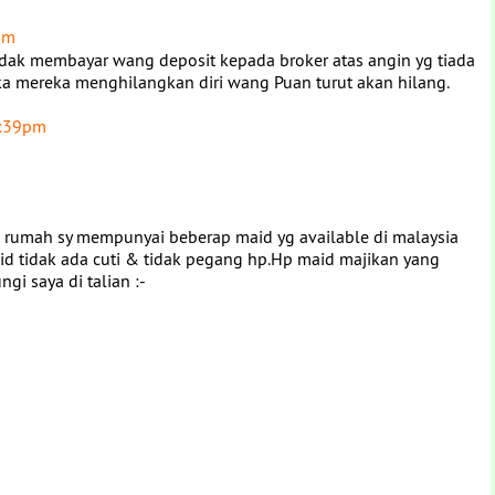
am
dak membayar wang deposit kepada broker atas angin yg tiada
 jika mereka menghilangkan diri wang Puan turut akan hilang.
3:39pm
 rumah sy mempunyai beberap maid yg available di malaysia
id tidak ada cuti & tidak pegang hp.Hp maid majikan yang
gi saya di talian :-