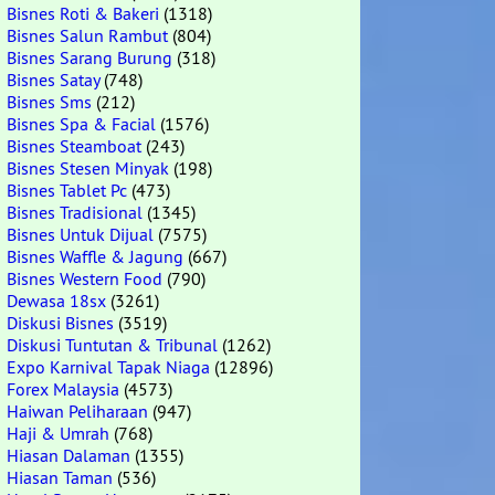
Bisnes Roti & Bakeri
(1318)
Bisnes Salun Rambut
(804)
Bisnes Sarang Burung
(318)
Bisnes Satay
(748)
Bisnes Sms
(212)
Bisnes Spa & Facial
(1576)
Bisnes Steamboat
(243)
Bisnes Stesen Minyak
(198)
Bisnes Tablet Pc
(473)
Bisnes Tradisional
(1345)
Bisnes Untuk Dijual
(7575)
Bisnes Waffle & Jagung
(667)
Bisnes Western Food
(790)
Dewasa 18sx
(3261)
Diskusi Bisnes
(3519)
Diskusi Tuntutan & Tribunal
(1262)
Expo Karnival Tapak Niaga
(12896)
Forex Malaysia
(4573)
Haiwan Peliharaan
(947)
Haji & Umrah
(768)
Hiasan Dalaman
(1355)
Hiasan Taman
(536)