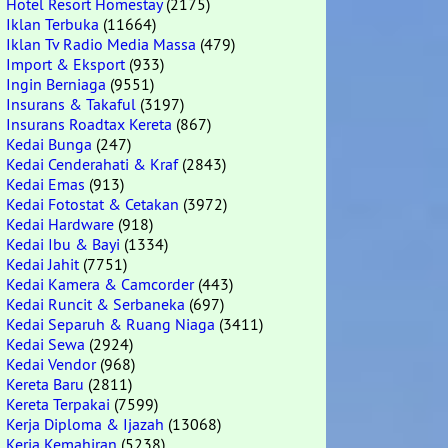
Hotel Resort Homestay
(2175)
Iklan Terbuka
(11664)
Iklan Tv Radio Media Massa
(479)
Import & Eksport
(933)
Ingin Berniaga
(9551)
Insurans & Takaful
(3197)
Insurans Roadtax Kereta
(867)
Kedai Bunga
(247)
Kedai Cenderahati & Kraf
(2843)
Kedai Emas
(913)
Kedai Fotostat & Cetakan
(3972)
Kedai Hardware
(918)
Kedai Ibu & Bayi
(1334)
Kedai Jahit
(7751)
Kedai Kamera & Camcorder
(443)
Kedai Runcit & Serbaneka
(697)
Kedai Separuh & Ruang Niaga
(3411)
Kedai Sewa
(2924)
Kedai Vendor
(968)
Kereta Baru
(2811)
Kereta Terpakai
(7599)
Kerja Diploma & Ijazah
(13068)
Kerja Kemahiran
(5238)