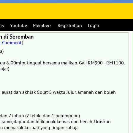
ory
Youtube
Members
Registration
Login
n di Seremban
t Comment
]
a)
gga 8. 00mlm, tinggal bersama majikan, Gaji RM900 - RM1100.
ajar)
a aurat dan akhlak Solat 5 waktu Jujur, amanah dan boleh
dan 7 tahun (2 lelaki dan 1 perempuan)
 tamu, dapur dan bilik anak kemas dan bersih, Uruskan
erlu memasak kecuali yang ringan sahaja