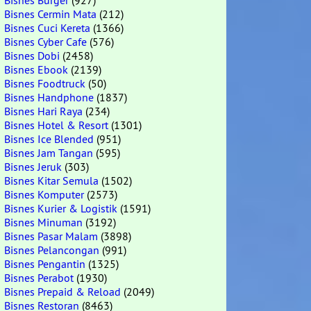
Bisnes Burger
(927)
Bisnes Cermin Mata
(212)
Bisnes Cuci Kereta
(1366)
Bisnes Cyber Cafe
(576)
Bisnes Dobi
(2458)
Bisnes Ebook
(2139)
Bisnes Foodtruck
(50)
Bisnes Handphone
(1837)
Bisnes Hari Raya
(234)
Bisnes Hotel & Resort
(1301)
Bisnes Ice Blended
(951)
Bisnes Jam Tangan
(595)
Bisnes Jeruk
(303)
Bisnes Kitar Semula
(1502)
Bisnes Komputer
(2573)
Bisnes Kurier & Logistik
(1591)
Bisnes Minuman
(3192)
Bisnes Pasar Malam
(3898)
Bisnes Pelancongan
(991)
Bisnes Pengantin
(1325)
Bisnes Perabot
(1930)
Bisnes Prepaid & Reload
(2049)
Bisnes Restoran
(8463)