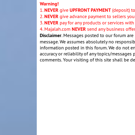
Warning!
1.
NEVER
give
UPFRONT PAYMENT
(deposit) t
2.
NEVER
give advance payment to sellers you 
3.
NEVER
pay for any products or services with
4. Majalah.com
NEVER
send any business offers
Disclaimer
. Messages posted to our forum are 
message. We assumes absolutely no responsibil
information posted in this forum. We do not en
accuracy or reliability of any topics/messages p
comments. Your visiting of this site shall be d