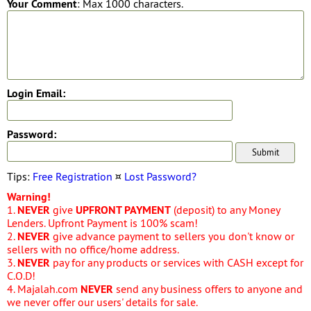
Your Comment
: Max 1000 characters.
Login Email:
Password:
Tips:
Free Registration
¤
Lost Password?
Warning!
1.
NEVER
give
UPFRONT PAYMENT
(deposit) to any Money
Lenders. Upfront Payment is 100% scam!
2.
NEVER
give advance payment to sellers you don't know or
sellers with no office/home address.
3.
NEVER
pay for any products or services with CASH except for
C.O.D!
4. Majalah.com
NEVER
send any business offers to anyone and
we never offer our users' details for sale.