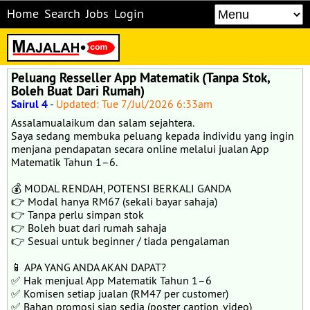
Home
Search
Jobs
Login
Peluang Resseller App Matematik (Tanpa Stok,
Boleh Buat Dari Rumah)
Sairul 4
-
Updated: Tue 7/Jul/2026 6:33am
Assalamualaikum dan salam sejahtera.
Saya sedang membuka peluang kepada individu yang ingin
menjana pendapatan secara online melalui jualan App
Matematik Tahun 1–6.
💰 MODAL RENDAH, POTENSI BERKALI GANDA
👉 Modal hanya RM67 (sekali bayar sahaja)
👉 Tanpa perlu simpan stok
👉 Boleh buat dari rumah sahaja
👉 Sesuai untuk beginner / tiada pengalaman
📱 APA YANG ANDA AKAN DAPAT?
✅ Hak menjual App Matematik Tahun 1–6
✅ Komisen setiap jualan (RM47 per customer)
✅ Bahan promosi siap sedia (poster, caption, video)