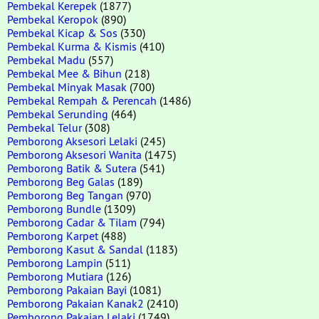
Pembekal Kerepek
(1877)
Pembekal Keropok
(890)
Pembekal Kicap & Sos
(330)
Pembekal Kurma & Kismis
(410)
Pembekal Madu
(557)
Pembekal Mee & Bihun
(218)
Pembekal Minyak Masak
(700)
Pembekal Rempah & Perencah
(1486)
Pembekal Serunding
(464)
Pembekal Telur
(308)
Pemborong Aksesori Lelaki
(245)
Pemborong Aksesori Wanita
(1475)
Pemborong Batik & Sutera
(541)
Pemborong Beg Galas
(189)
Pemborong Beg Tangan
(970)
Pemborong Bundle
(1309)
Pemborong Cadar & Tilam
(794)
Pemborong Karpet
(488)
Pemborong Kasut & Sandal
(1183)
Pemborong Lampin
(511)
Pemborong Mutiara
(126)
Pemborong Pakaian Bayi
(1081)
Pemborong Pakaian Kanak2
(2410)
Pemborong Pakaian Lelaki
(1749)