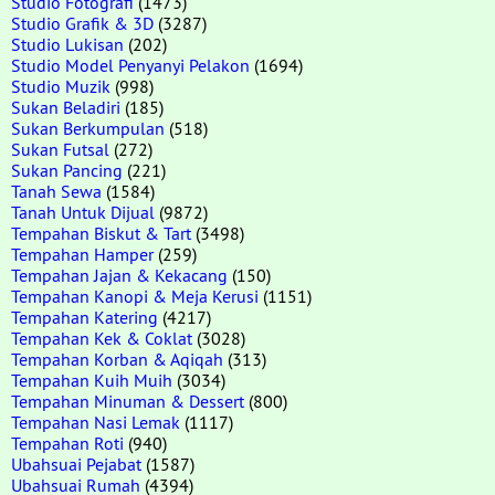
Studio Fotografi
(1473)
Studio Grafik & 3D
(3287)
Studio Lukisan
(202)
Studio Model Penyanyi Pelakon
(1694)
Studio Muzik
(998)
Sukan Beladiri
(185)
Sukan Berkumpulan
(518)
Sukan Futsal
(272)
Sukan Pancing
(221)
Tanah Sewa
(1584)
Tanah Untuk Dijual
(9872)
Tempahan Biskut & Tart
(3498)
Tempahan Hamper
(259)
Tempahan Jajan & Kekacang
(150)
Tempahan Kanopi & Meja Kerusi
(1151)
Tempahan Katering
(4217)
Tempahan Kek & Coklat
(3028)
Tempahan Korban & Aqiqah
(313)
Tempahan Kuih Muih
(3034)
Tempahan Minuman & Dessert
(800)
Tempahan Nasi Lemak
(1117)
Tempahan Roti
(940)
Ubahsuai Pejabat
(1587)
Ubahsuai Rumah
(4394)