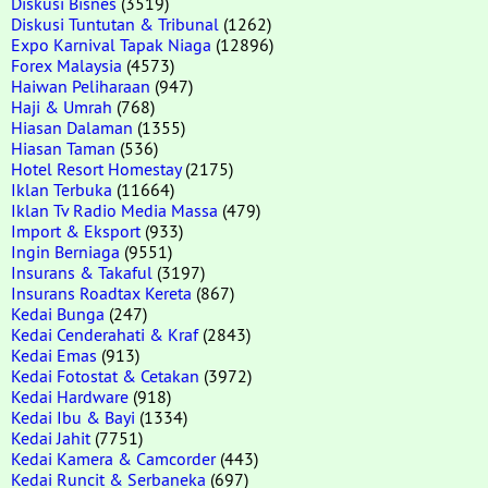
Diskusi Bisnes
(3519)
Diskusi Tuntutan & Tribunal
(1262)
Expo Karnival Tapak Niaga
(12896)
Forex Malaysia
(4573)
Haiwan Peliharaan
(947)
Haji & Umrah
(768)
Hiasan Dalaman
(1355)
Hiasan Taman
(536)
Hotel Resort Homestay
(2175)
Iklan Terbuka
(11664)
Iklan Tv Radio Media Massa
(479)
Import & Eksport
(933)
Ingin Berniaga
(9551)
Insurans & Takaful
(3197)
Insurans Roadtax Kereta
(867)
Kedai Bunga
(247)
Kedai Cenderahati & Kraf
(2843)
Kedai Emas
(913)
Kedai Fotostat & Cetakan
(3972)
Kedai Hardware
(918)
Kedai Ibu & Bayi
(1334)
Kedai Jahit
(7751)
Kedai Kamera & Camcorder
(443)
Kedai Runcit & Serbaneka
(697)