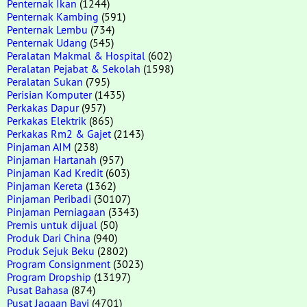
Penternak Ikan
(1244)
Penternak Kambing
(591)
Penternak Lembu
(734)
Penternak Udang
(545)
Peralatan Makmal & Hospital
(602)
Peralatan Pejabat & Sekolah
(1598)
Peralatan Sukan
(795)
Perisian Komputer
(1435)
Perkakas Dapur
(957)
Perkakas Elektrik
(865)
Perkakas Rm2 & Gajet
(2143)
Pinjaman AIM
(238)
Pinjaman Hartanah
(957)
Pinjaman Kad Kredit
(603)
Pinjaman Kereta
(1362)
Pinjaman Peribadi
(30107)
Pinjaman Perniagaan
(3343)
Premis untuk dijual
(50)
Produk Dari China
(940)
Produk Sejuk Beku
(2802)
Program Consignment
(3023)
Program Dropship
(13197)
Pusat Bahasa
(874)
Pusat Jagaan Bayi
(4701)