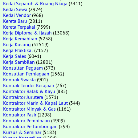
Kedai Separuh & Ruang Niaga
(3411)
Kedai Sewa
(2924)
Kedai Vendor
(968)
Kereta Baru
(2811)
Kereta Terpakai
(7599)
Kerja Diploma & Ijazah
(13068)
Kerja Kemahiran
(5238)
Kerja Kosong
(32519)
Kerja Praktikal
(7157)
Kerja Sales
(6041)
Kerja Sambilan
(12801)
Konsultan Peguam
(573)
Konsultan Perniagaan
(1562)
Kontrak Swasta
(901)
Kontrak Tender Kerajaan
(767)
Kontraktor Balak & Kayu
(885)
Kontraktor Jurutera
(1371)
Kontraktor Marin & Kapal Laut
(344)
Kontraktor Minyak & Gas
(1161)
Kontraktor Pasir
(1298)
Kontraktor Pembinaan
(4909)
Kontraktor Perlombongan
(594)
Kursus & Seminar
(5183)
Kursus Kecantikan
(1204)