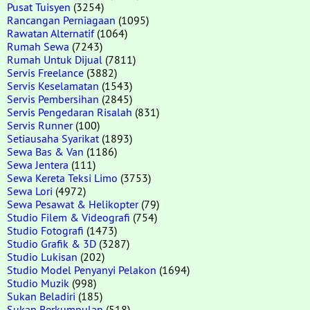
Pusat Tuisyen
(3254)
Rancangan Perniagaan
(1095)
Rawatan Alternatif
(1064)
Rumah Sewa
(7243)
Rumah Untuk Dijual
(7811)
Servis Freelance
(3882)
Servis Keselamatan
(1543)
Servis Pembersihan
(2845)
Servis Pengedaran Risalah
(831)
Servis Runner
(100)
Setiausaha Syarikat
(1893)
Sewa Bas & Van
(1186)
Sewa Jentera
(111)
Sewa Kereta Teksi Limo
(3753)
Sewa Lori
(4972)
Sewa Pesawat & Helikopter
(79)
Studio Filem & Videografi
(754)
Studio Fotografi
(1473)
Studio Grafik & 3D
(3287)
Studio Lukisan
(202)
Studio Model Penyanyi Pelakon
(1694)
Studio Muzik
(998)
Sukan Beladiri
(185)
Sukan Berkumpulan
(518)