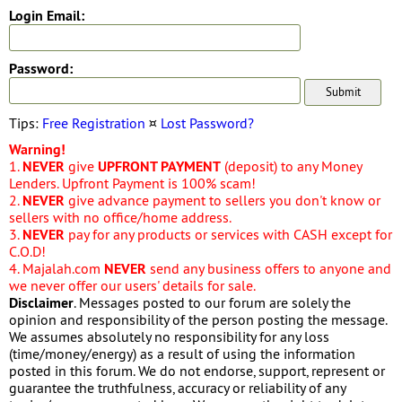
Login Email:
Password:
Tips:
Free Registration
¤
Lost Password?
Warning!
1.
NEVER
give
UPFRONT PAYMENT
(deposit) to any Money
Lenders. Upfront Payment is 100% scam!
2.
NEVER
give advance payment to sellers you don't know or
sellers with no office/home address.
3.
NEVER
pay for any products or services with CASH except for
C.O.D!
4. Majalah.com
NEVER
send any business offers to anyone and
we never offer our users' details for sale.
Disclaimer
. Messages posted to our forum are solely the
opinion and responsibility of the person posting the message.
We assumes absolutely no responsibility for any loss
(time/money/energy) as a result of using the information
posted in this forum. We do not endorse, support, represent or
guarantee the truthfulness, accuracy or reliability of any