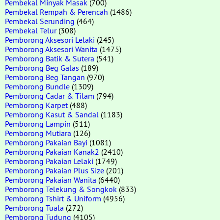
Pembekal Minyak Masak
(700)
Pembekal Rempah & Perencah
(1486)
Pembekal Serunding
(464)
Pembekal Telur
(308)
Pemborong Aksesori Lelaki
(245)
Pemborong Aksesori Wanita
(1475)
Pemborong Batik & Sutera
(541)
Pemborong Beg Galas
(189)
Pemborong Beg Tangan
(970)
Pemborong Bundle
(1309)
Pemborong Cadar & Tilam
(794)
Pemborong Karpet
(488)
Pemborong Kasut & Sandal
(1183)
Pemborong Lampin
(511)
Pemborong Mutiara
(126)
Pemborong Pakaian Bayi
(1081)
Pemborong Pakaian Kanak2
(2410)
Pemborong Pakaian Lelaki
(1749)
Pemborong Pakaian Plus Size
(201)
Pemborong Pakaian Wanita
(6440)
Pemborong Telekung & Songkok
(833)
Pemborong Tshirt & Uniform
(4956)
Pemborong Tuala
(272)
Pemborong Tudung
(4105)