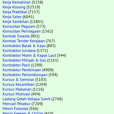
Kerja Kemahiran
(5238)
Kerja Kosong
(32519)
Kerja Praktikal
(7157)
Kerja Sales
(6041)
Kerja Sambilan
(12801)
Konsultan Peguam
(573)
Konsultan Perniagaan
(1562)
Kontrak Swasta
(901)
Kontrak Tender Kerajaan
(767)
Kontraktor Balak & Kayu
(885)
Kontraktor Jurutera
(1371)
Kontraktor Marin & Kapal Laut
(344)
Kontraktor Minyak & Gas
(1161)
Kontraktor Pasir
(1298)
Kontraktor Pembinaan
(4909)
Kontraktor Perlombongan
(594)
Kursus & Seminar
(5183)
Kursus Kecantikan
(1204)
Kursus Makanan
(1116)
Kursus Motivasi
(494)
Ladang Getah Kelapa Sawit
(2768)
Mencari Pelabur
(7209)
Mesin Fotostat
(566)
Mesin Freezer & Chiller
(410)