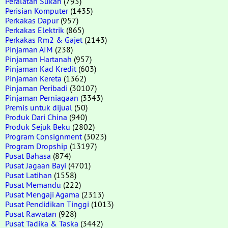
Peralatan Sukan
(795)
Perisian Komputer
(1435)
Perkakas Dapur
(957)
Perkakas Elektrik
(865)
Perkakas Rm2 & Gajet
(2143)
Pinjaman AIM
(238)
Pinjaman Hartanah
(957)
Pinjaman Kad Kredit
(603)
Pinjaman Kereta
(1362)
Pinjaman Peribadi
(30107)
Pinjaman Perniagaan
(3343)
Premis untuk dijual
(50)
Produk Dari China
(940)
Produk Sejuk Beku
(2802)
Program Consignment
(3023)
Program Dropship
(13197)
Pusat Bahasa
(874)
Pusat Jagaan Bayi
(4701)
Pusat Latihan
(1558)
Pusat Memandu
(222)
Pusat Mengaji Agama
(2313)
Pusat Pendidikan Tinggi
(1013)
Pusat Rawatan
(928)
Pusat Tadika & Taska
(3442)