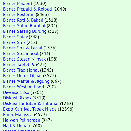
Bisnes Perabot
(1930)
Bisnes Prepaid & Reload
(2049)
Bisnes Restoran
(8463)
Bisnes Roti & Bakeri
(1318)
Bisnes Salun Rambut
(804)
Bisnes Sarang Burung
(318)
Bisnes Satay
(748)
Bisnes Sms
(212)
Bisnes Spa & Facial
(1576)
Bisnes Steamboat
(243)
Bisnes Stesen Minyak
(198)
Bisnes Tablet Pc
(473)
Bisnes Tradisional
(1345)
Bisnes Untuk Dijual
(7575)
Bisnes Waffle & Jagung
(667)
Bisnes Western Food
(790)
Dewasa 18sx
(3261)
Diskusi Bisnes
(3519)
Diskusi Tuntutan & Tribunal
(1262)
Expo Karnival Tapak Niaga
(12896)
Forex Malaysia
(4573)
Haiwan Peliharaan
(947)
Haji & Umrah
(768)
Hiasan Dalaman
(1355)