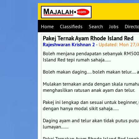
Home
Classifieds
Search
Jobs
Direct
Pakej Ternak Ayam Rhode Island Red
Rajeshwaran Krishnan 2
-
Updated: Mon 27/
Boleh menjana pendapatan sebanyak RM5000
Island Red tepi rumah sahaja.....
Boleh makan daging.... boleh makan telur.... 
Mulakan ternakan anda dengan skala rumahan
menghasilkan ratusan anak ayam dan telur.
Pakej ini lengkap dan sesuai untuk beginner,
dengan hanya modal sikit sahaja.....
Daging ayam and telur akan tidak putus put
lumayan......
Pakej Ternakan Ayam Rhode Island Red lengk