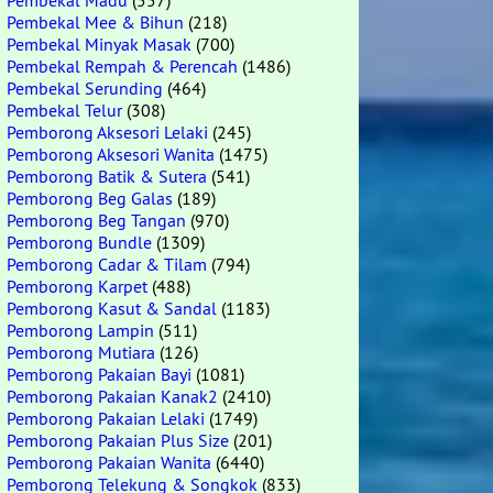
Pembekal Madu
(557)
Pembekal Mee & Bihun
(218)
Pembekal Minyak Masak
(700)
Pembekal Rempah & Perencah
(1486)
Pembekal Serunding
(464)
Pembekal Telur
(308)
Pemborong Aksesori Lelaki
(245)
Pemborong Aksesori Wanita
(1475)
Pemborong Batik & Sutera
(541)
Pemborong Beg Galas
(189)
Pemborong Beg Tangan
(970)
Pemborong Bundle
(1309)
Pemborong Cadar & Tilam
(794)
Pemborong Karpet
(488)
Pemborong Kasut & Sandal
(1183)
Pemborong Lampin
(511)
Pemborong Mutiara
(126)
Pemborong Pakaian Bayi
(1081)
Pemborong Pakaian Kanak2
(2410)
Pemborong Pakaian Lelaki
(1749)
Pemborong Pakaian Plus Size
(201)
Pemborong Pakaian Wanita
(6440)
Pemborong Telekung & Songkok
(833)