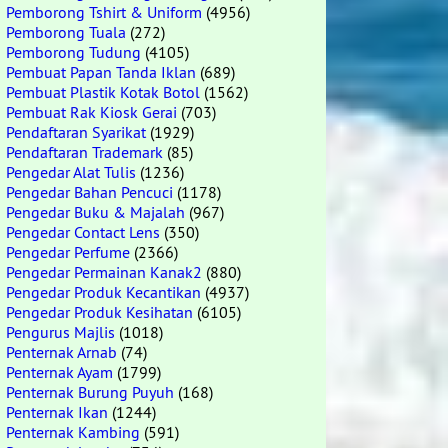
Pemborong Tshirt & Uniform
(4956)
Pemborong Tuala
(272)
Pemborong Tudung
(4105)
Pembuat Papan Tanda Iklan
(689)
Pembuat Plastik Kotak Botol
(1562)
Pembuat Rak Kiosk Gerai
(703)
Pendaftaran Syarikat
(1929)
Pendaftaran Trademark
(85)
Pengedar Alat Tulis
(1236)
Pengedar Bahan Pencuci
(1178)
Pengedar Buku & Majalah
(967)
Pengedar Contact Lens
(350)
Pengedar Perfume
(2366)
Pengedar Permainan Kanak2
(880)
Pengedar Produk Kecantikan
(4937)
Pengedar Produk Kesihatan
(6105)
Pengurus Majlis
(1018)
Penternak Arnab
(74)
Penternak Ayam
(1799)
Penternak Burung Puyuh
(168)
Penternak Ikan
(1244)
Penternak Kambing
(591)