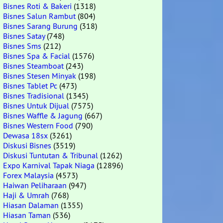
Bisnes Roti & Bakeri
(1318)
Bisnes Salun Rambut
(804)
Bisnes Sarang Burung
(318)
Bisnes Satay
(748)
Bisnes Sms
(212)
Bisnes Spa & Facial
(1576)
Bisnes Steamboat
(243)
Bisnes Stesen Minyak
(198)
Bisnes Tablet Pc
(473)
Bisnes Tradisional
(1345)
Bisnes Untuk Dijual
(7575)
Bisnes Waffle & Jagung
(667)
Bisnes Western Food
(790)
Dewasa 18sx
(3261)
Diskusi Bisnes
(3519)
Diskusi Tuntutan & Tribunal
(1262)
Expo Karnival Tapak Niaga
(12896)
Forex Malaysia
(4573)
Haiwan Peliharaan
(947)
Haji & Umrah
(768)
Hiasan Dalaman
(1355)
Hiasan Taman
(536)