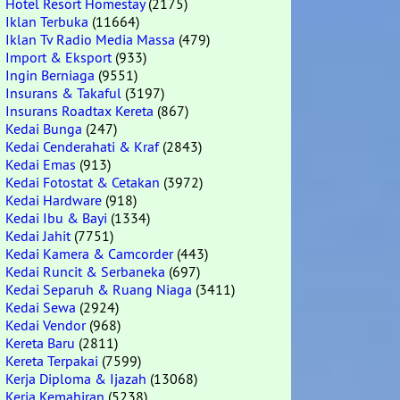
Hotel Resort Homestay
(2175)
Iklan Terbuka
(11664)
Iklan Tv Radio Media Massa
(479)
Import & Eksport
(933)
Ingin Berniaga
(9551)
Insurans & Takaful
(3197)
Insurans Roadtax Kereta
(867)
Kedai Bunga
(247)
Kedai Cenderahati & Kraf
(2843)
Kedai Emas
(913)
Kedai Fotostat & Cetakan
(3972)
Kedai Hardware
(918)
Kedai Ibu & Bayi
(1334)
Kedai Jahit
(7751)
Kedai Kamera & Camcorder
(443)
Kedai Runcit & Serbaneka
(697)
Kedai Separuh & Ruang Niaga
(3411)
Kedai Sewa
(2924)
Kedai Vendor
(968)
Kereta Baru
(2811)
Kereta Terpakai
(7599)
Kerja Diploma & Ijazah
(13068)
Kerja Kemahiran
(5238)