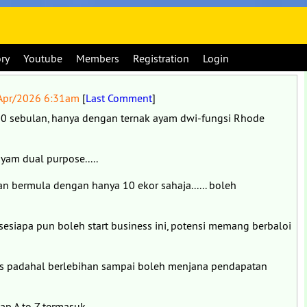
ory
Youtube
Members
Registration
Login
Apr/2026 6:31am
[
Last Comment
]
 sebulan, hanya dengan ternak ayam dwi-fungsi Rhode
ayam dual purpose.....
 bermula dengan hanya 10 ekor sahaja...... boleh
 sesiapa pun boleh start business ini, potensi memang berbaloi
us padahal berlebihan sampai boleh menjana pendapatan
ap A to Z termasuk