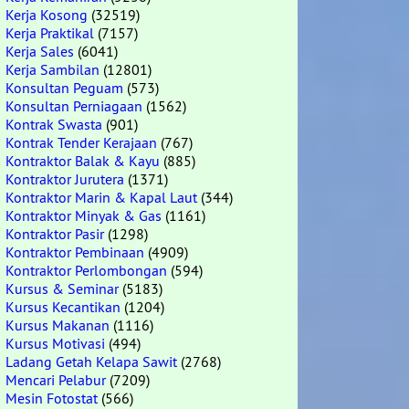
Kerja Kosong
(32519)
Kerja Praktikal
(7157)
Kerja Sales
(6041)
Kerja Sambilan
(12801)
Konsultan Peguam
(573)
Konsultan Perniagaan
(1562)
Kontrak Swasta
(901)
Kontrak Tender Kerajaan
(767)
Kontraktor Balak & Kayu
(885)
Kontraktor Jurutera
(1371)
Kontraktor Marin & Kapal Laut
(344)
Kontraktor Minyak & Gas
(1161)
Kontraktor Pasir
(1298)
Kontraktor Pembinaan
(4909)
Kontraktor Perlombongan
(594)
Kursus & Seminar
(5183)
Kursus Kecantikan
(1204)
Kursus Makanan
(1116)
Kursus Motivasi
(494)
Ladang Getah Kelapa Sawit
(2768)
Mencari Pelabur
(7209)
Mesin Fotostat
(566)