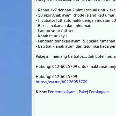
- Reban 4x7 dengan 2 pintu sesuai untuk sk
- 10 ekor Anak ayam Rhode Island Red umur s
- Incubator full automatik dengan muatan 5
- Bekas makanan dan minuman
- Lampu solar full set
- Kotak telur kayu
- Panduan ternakan ayam RIR skala rumahan 
- Beli balik anak ayam dan telur jika tiada pe
Pakej ini memang berbaloi.... dah boleh mula
Hubungi 012-6055709 untuk maklumat lanjut
Hubungi 012-6055709
https://wa.me/60126055709
Niche
:
Penternak Ayam
|
Pakej Perniagaan