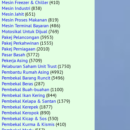
Mesin Freezer & Chiller
(410)
Mesin Industri
(838)
Mesin Jahit
(651)
Mesin Proses Makanan
(819)
Mesin Terminal Bayaran
(486)
Motosikal Untuk Dijual
(769)
Pakej Pelancongan
(3953)
Pakej Perkahwinan
(1555)
Pakej Perniagaan
(2010)
Pasar Basah
(3772)
Pekerja Asing
(3709)
Pelaburan Saham Unit Trust
(1750)
Pembantu Rumah Asing
(4992)
Pembekal Barang Runcit
(3496)
Pembekal Beras
(287)
Pembekal Buah-buahan
(1100)
Pembekal Ikan Kering
(844)
Pembekal Kelapa & Santan
(1379)
Pembekal Kerepek
(1877)
Pembekal Keropok
(890)
Pembekal Kicap & Sos
(330)
Pembekal Kurma & Kismis
(410)