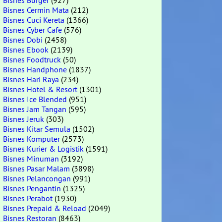
Bisnes Burger
(927)
Bisnes Cermin Mata
(212)
Bisnes Cuci Kereta
(1366)
Bisnes Cyber Cafe
(576)
Bisnes Dobi
(2458)
Bisnes Ebook
(2139)
Bisnes Foodtruck
(50)
Bisnes Handphone
(1837)
Bisnes Hari Raya
(234)
Bisnes Hotel & Resort
(1301)
Bisnes Ice Blended
(951)
Bisnes Jam Tangan
(595)
Bisnes Jeruk
(303)
Bisnes Kitar Semula
(1502)
Bisnes Komputer
(2573)
Bisnes Kurier & Logistik
(1591)
Bisnes Minuman
(3192)
Bisnes Pasar Malam
(3898)
Bisnes Pelancongan
(991)
Bisnes Pengantin
(1325)
Bisnes Perabot
(1930)
Bisnes Prepaid & Reload
(2049)
Bisnes Restoran
(8463)