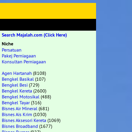
Search Majalah.com (Click Here)
Niche
Persatuan
Pakej Perniagaan
Konsultan Perniagaan
Agen Hartanah
(8108)
Bengkel Basikal
(107)
Bengkel Besi
(729)
Bengkel Kereta
(2600)
Bengkel Motosikal
(488)
Bengkel Tayar
(316)
Bisnes Air Mineral
(681)
Bisnes Ais Krim
(1030)
Bisnes Aksesori Kereta
(1069)
Bisnes Broadband
(1677)