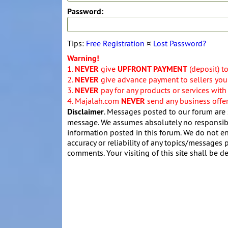
Password:
Tips:
Free Registration
¤
Lost Password?
Warning!
1.
NEVER
give
UPFRONT PAYMENT
(deposit) t
2.
NEVER
give advance payment to sellers you 
3.
NEVER
pay for any products or services with
4. Majalah.com
NEVER
send any business offers
Disclaimer
. Messages posted to our forum are 
message. We assumes absolutely no responsibil
information posted in this forum. We do not en
accuracy or reliability of any topics/messages p
comments. Your visiting of this site shall be d