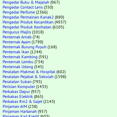
Pengedar Buku & Majalah
(967)
Pengedar Contact Lens
(350)
Pengedar Perfume
(2366)
Pengedar Permainan Kanak2
(880)
Pengedar Produk Kecantikan
(4937)
Pengedar Produk Kesihatan
(6105)
Pengurus Majlis
(1018)
Penternak Arnab
(74)
Penternak Ayam
(1799)
Penternak Burung Puyuh
(168)
Penternak Ikan
(1244)
Penternak Kambing
(591)
Penternak Lembu
(734)
Penternak Udang
(545)
Peralatan Makmal & Hospital
(602)
Peralatan Pejabat & Sekolah
(1598)
Peralatan Sukan
(795)
Perisian Komputer
(1435)
Perkakas Dapur
(957)
Perkakas Elektrik
(865)
Perkakas Rm2 & Gajet
(2143)
Pinjaman AIM
(238)
Pinjaman Hartanah
(957)
Pinjaman Kad Kredit
(603)