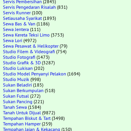
Servis Pembersihan
(2845)
Servis Pengedaran Risalah
(831)
Servis Runner
(100)
Setiausaha Syarikat
(1893)
Sewa Bas & Van
(1186)
Sewa Jentera
(111)
Sewa Kereta Teksi Limo
(3753)
Sewa Lori
(4972)
Sewa Pesawat & Helikopter
(79)
Studio Filem & Videografi
(754)
Studio Fotografi
(1473)
Studio Grafik & 3D
(3287)
Studio Lukisan
(202)
Studio Model Penyanyi Pelakon
(1694)
Studio Muzik
(998)
Sukan Beladiri
(185)
Sukan Berkumpulan
(518)
Sukan Futsal
(272)
Sukan Pancing
(221)
Tanah Sewa
(1584)
Tanah Untuk Dijual
(9872)
Tempahan Biskut & Tart
(3498)
Tempahan Hamper
(259)
Tempahan Jajan & Kekacang
(150)