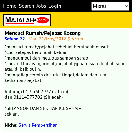
Home
Search
Jobs
Login
Mencuci Rumah/Pejabat Kosong
Safuan 72
-
Mon 21/May/2018 9:55am
*mencuci rumah/pejabat sebelum berpindah masuk
*cuci selepas berpindah keluar
*mengumpul dan melupus sampah sarap
*cucian khusus bg rumah/pejabat yg baru siap di ubah suai
atau di baik pulih..
*menggilap cermin dr sudut tinggi, dalam dan luar
kediaman/pejabat
hubungi 019-3602977 (safuan)
dan 01114377702 (Shiedah)
*SELANGOR DAN SEKITAR K.L SAHAJA..
sekian,
Niche
:
Servis Pembersihan