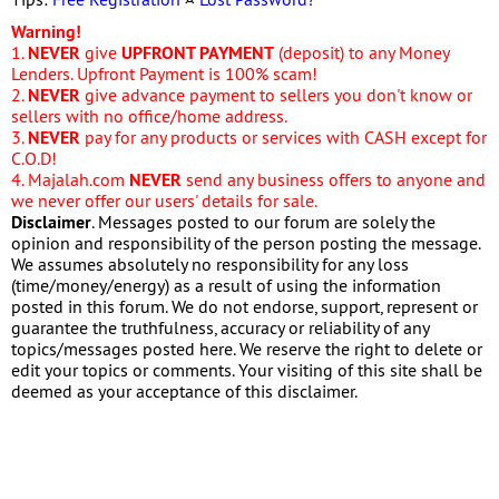
Warning!
1.
NEVER
give
UPFRONT PAYMENT
(deposit) to any Money
Lenders. Upfront Payment is 100% scam!
2.
NEVER
give advance payment to sellers you don't know or
sellers with no office/home address.
3.
NEVER
pay for any products or services with CASH except for
C.O.D!
4. Majalah.com
NEVER
send any business offers to anyone and
we never offer our users' details for sale.
Disclaimer
. Messages posted to our forum are solely the
opinion and responsibility of the person posting the message.
We assumes absolutely no responsibility for any loss
(time/money/energy) as a result of using the information
posted in this forum. We do not endorse, support, represent or
guarantee the truthfulness, accuracy or reliability of any
topics/messages posted here. We reserve the right to delete or
edit your topics or comments. Your visiting of this site shall be
deemed as your acceptance of this disclaimer.