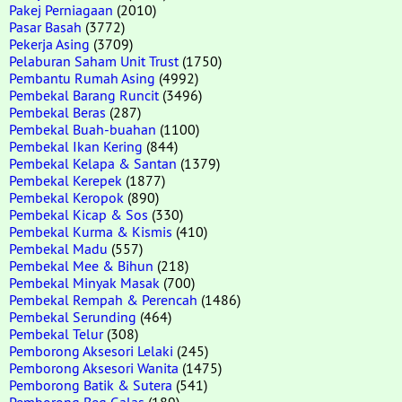
Pakej Perniagaan
(2010)
Pasar Basah
(3772)
Pekerja Asing
(3709)
Pelaburan Saham Unit Trust
(1750)
Pembantu Rumah Asing
(4992)
Pembekal Barang Runcit
(3496)
Pembekal Beras
(287)
Pembekal Buah-buahan
(1100)
Pembekal Ikan Kering
(844)
Pembekal Kelapa & Santan
(1379)
Pembekal Kerepek
(1877)
Pembekal Keropok
(890)
Pembekal Kicap & Sos
(330)
Pembekal Kurma & Kismis
(410)
Pembekal Madu
(557)
Pembekal Mee & Bihun
(218)
Pembekal Minyak Masak
(700)
Pembekal Rempah & Perencah
(1486)
Pembekal Serunding
(464)
Pembekal Telur
(308)
Pemborong Aksesori Lelaki
(245)
Pemborong Aksesori Wanita
(1475)
Pemborong Batik & Sutera
(541)
Pemborong Beg Galas
(189)