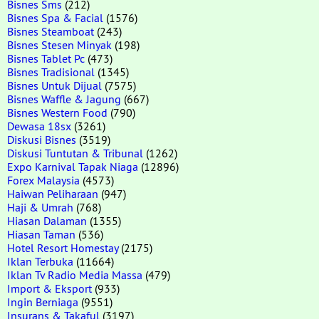
Bisnes Sms
(212)
Bisnes Spa & Facial
(1576)
Bisnes Steamboat
(243)
Bisnes Stesen Minyak
(198)
Bisnes Tablet Pc
(473)
Bisnes Tradisional
(1345)
Bisnes Untuk Dijual
(7575)
Bisnes Waffle & Jagung
(667)
Bisnes Western Food
(790)
Dewasa 18sx
(3261)
Diskusi Bisnes
(3519)
Diskusi Tuntutan & Tribunal
(1262)
Expo Karnival Tapak Niaga
(12896)
Forex Malaysia
(4573)
Haiwan Peliharaan
(947)
Haji & Umrah
(768)
Hiasan Dalaman
(1355)
Hiasan Taman
(536)
Hotel Resort Homestay
(2175)
Iklan Terbuka
(11664)
Iklan Tv Radio Media Massa
(479)
Import & Eksport
(933)
Ingin Berniaga
(9551)
Insurans & Takaful
(3197)