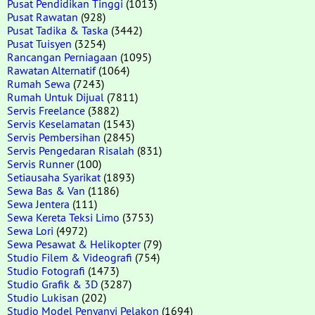
Pusat Pendidikan Tinggi
(1013)
Pusat Rawatan
(928)
Pusat Tadika & Taska
(3442)
Pusat Tuisyen
(3254)
Rancangan Perniagaan
(1095)
Rawatan Alternatif
(1064)
Rumah Sewa
(7243)
Rumah Untuk Dijual
(7811)
Servis Freelance
(3882)
Servis Keselamatan
(1543)
Servis Pembersihan
(2845)
Servis Pengedaran Risalah
(831)
Servis Runner
(100)
Setiausaha Syarikat
(1893)
Sewa Bas & Van
(1186)
Sewa Jentera
(111)
Sewa Kereta Teksi Limo
(3753)
Sewa Lori
(4972)
Sewa Pesawat & Helikopter
(79)
Studio Filem & Videografi
(754)
Studio Fotografi
(1473)
Studio Grafik & 3D
(3287)
Studio Lukisan
(202)
Studio Model Penyanyi Pelakon
(1694)