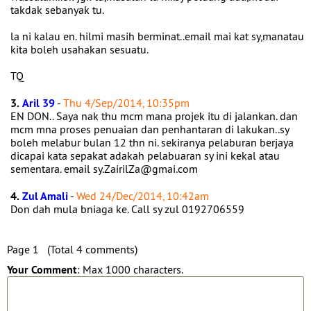
takdak sebanyak tu.
la ni kalau en. hilmi masih berminat..email mai kat sy,manatau
kita boleh usahakan sesuatu.
TQ
3.
Aril 39
-
Thu 4/Sep/2014, 10:35pm
EN DON.. Saya nak thu mcm mana projek itu di jalankan. dan
mcm mna proses penuaian dan penhantaran di lakukan..sy
boleh melabur bulan 12 thn ni. sekiranya pelaburan berjaya
dicapai kata sepakat adakah pelabuaran sy ini kekal atau
sementara. email sy.ZairilZa@gmai.com
4.
Zul Amali
-
Wed 24/Dec/2014, 10:42am
Don dah mula bniaga ke. Call sy zul 0192706559
Page 1 (Total 4 comments)
Your Comment
: Max 1000 characters.