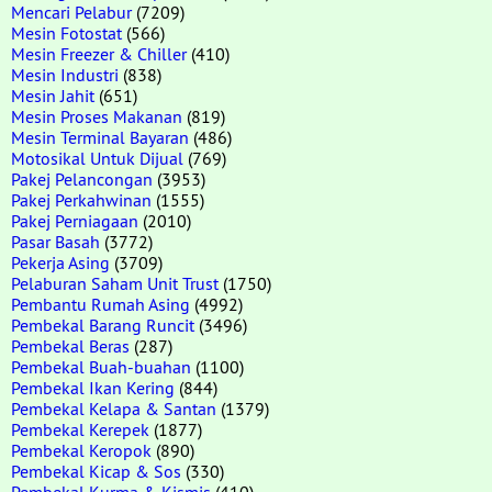
Mencari Pelabur
(7209)
Mesin Fotostat
(566)
Mesin Freezer & Chiller
(410)
Mesin Industri
(838)
Mesin Jahit
(651)
Mesin Proses Makanan
(819)
Mesin Terminal Bayaran
(486)
Motosikal Untuk Dijual
(769)
Pakej Pelancongan
(3953)
Pakej Perkahwinan
(1555)
Pakej Perniagaan
(2010)
Pasar Basah
(3772)
Pekerja Asing
(3709)
Pelaburan Saham Unit Trust
(1750)
Pembantu Rumah Asing
(4992)
Pembekal Barang Runcit
(3496)
Pembekal Beras
(287)
Pembekal Buah-buahan
(1100)
Pembekal Ikan Kering
(844)
Pembekal Kelapa & Santan
(1379)
Pembekal Kerepek
(1877)
Pembekal Keropok
(890)
Pembekal Kicap & Sos
(330)
Pembekal Kurma & Kismis
(410)