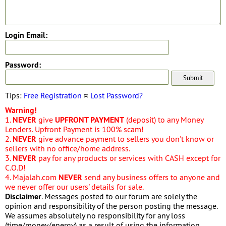
Login Email:
Password:
Tips:
Free Registration
¤
Lost Password?
Warning!
1.
NEVER
give
UPFRONT PAYMENT
(deposit) to any Money
Lenders. Upfront Payment is 100% scam!
2.
NEVER
give advance payment to sellers you don't know or
sellers with no office/home address.
3.
NEVER
pay for any products or services with CASH except for
C.O.D!
4. Majalah.com
NEVER
send any business offers to anyone and
we never offer our users' details for sale.
Disclaimer
. Messages posted to our forum are solely the
opinion and responsibility of the person posting the message.
We assumes absolutely no responsibility for any loss
(time/money/energy) as a result of using the information