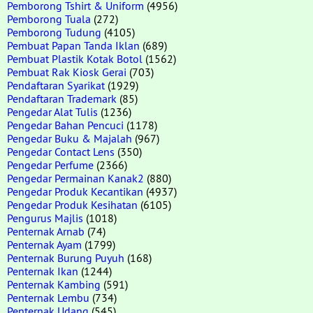
Pemborong Tshirt & Uniform
(4956)
Pemborong Tuala
(272)
Pemborong Tudung
(4105)
Pembuat Papan Tanda Iklan
(689)
Pembuat Plastik Kotak Botol
(1562)
Pembuat Rak Kiosk Gerai
(703)
Pendaftaran Syarikat
(1929)
Pendaftaran Trademark
(85)
Pengedar Alat Tulis
(1236)
Pengedar Bahan Pencuci
(1178)
Pengedar Buku & Majalah
(967)
Pengedar Contact Lens
(350)
Pengedar Perfume
(2366)
Pengedar Permainan Kanak2
(880)
Pengedar Produk Kecantikan
(4937)
Pengedar Produk Kesihatan
(6105)
Pengurus Majlis
(1018)
Penternak Arnab
(74)
Penternak Ayam
(1799)
Penternak Burung Puyuh
(168)
Penternak Ikan
(1244)
Penternak Kambing
(591)
Penternak Lembu
(734)
Penternak Udang
(545)