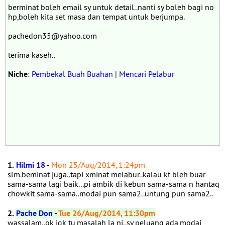
berminat boleh email sy untuk detail..nanti sy boleh bagi no
hp,boleh kita set masa dan tempat untuk berjumpa.
pachedon35@yahoo.com
terima kaseh..
Niche
:
Pembekal Buah Buahan
|
Mencari Pelabur
1.
Hilmi 18
-
Mon 25/Aug/2014, 1:24pm
slm.beminat juga..tapi xminat melabur..kalau kt bleh buar
sama-sama lagi baik...pi ambik di kebun sama-sama n hantaq
chowkit sama-sama..modai pun sama2..untung pun sama2..
2.
Pache Don
-
Tue 26/Aug/2014, 11:30pm
wassalam..ok jgk tu,masalah la ni..sy peluang ada,modai