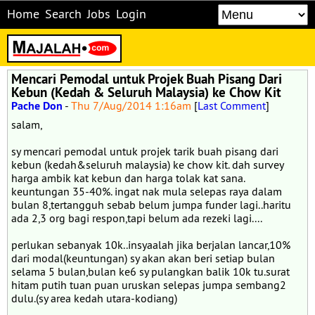
Home
Search
Jobs
Login
Mencari Pemodal untuk Projek Buah Pisang Dari
Kebun (Kedah & Seluruh Malaysia) ke Chow Kit
Pache Don
-
Thu 7/Aug/2014 1:16am
[
Last Comment
]
salam,
sy mencari pemodal untuk projek tarik buah pisang dari
kebun (kedah&seluruh malaysia) ke chow kit. dah survey
harga ambik kat kebun dan harga tolak kat sana.
keuntungan 35-40%. ingat nak mula selepas raya dalam
bulan 8,tertangguh sebab belum jumpa funder lagi..haritu
ada 2,3 org bagi respon,tapi belum ada rezeki lagi....
perlukan sebanyak 10k..insyaalah jika berjalan lancar,10%
dari modal(keuntungan) sy akan akan beri setiap bulan
selama 5 bulan,bulan ke6 sy pulangkan balik 10k tu.surat
hitam putih tuan puan uruskan selepas jumpa sembang2
dulu.(sy area kedah utara-kodiang)