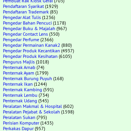
Pembuat Rak Kiosk Gerai
(703)
Pendaftaran Syarikat
(1929)
Pendaftaran Trademark
(85)
Pengedar Alat Tulis
(1236)
Pengedar Bahan Pencuci
(1178)
Pengedar Buku & Majalah
(967)
Pengedar Contact Lens
(350)
Pengedar Perfume
(2366)
Pengedar Permainan Kanak2
(880)
Pengedar Produk Kecantikan
(4937)
Pengedar Produk Kesihatan
(6105)
Pengurus Majlis
(1018)
Penternak Arnab
(74)
Penternak Ayam
(1799)
Penternak Burung Puyuh
(168)
Penternak Ikan
(1244)
Penternak Kambing
(591)
Penternak Lembu
(734)
Penternak Udang
(545)
Peralatan Makmal & Hospital
(602)
Peralatan Pejabat & Sekolah
(1598)
Peralatan Sukan
(795)
Perisian Komputer
(1435)
Perkakas Dapur
(957)