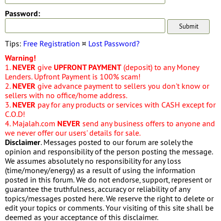
Password:
Tips:
Free Registration
¤
Lost Password?
Warning!
1.
NEVER
give
UPFRONT PAYMENT
(deposit) to any Money
Lenders. Upfront Payment is 100% scam!
2.
NEVER
give advance payment to sellers you don't know or
sellers with no office/home address.
3.
NEVER
pay for any products or services with CASH except for
C.O.D!
4. Majalah.com
NEVER
send any business offers to anyone and
we never offer our users' details for sale.
Disclaimer
. Messages posted to our forum are solely the
opinion and responsibility of the person posting the message.
We assumes absolutely no responsibility for any loss
(time/money/energy) as a result of using the information
posted in this forum. We do not endorse, support, represent or
guarantee the truthfulness, accuracy or reliability of any
topics/messages posted here. We reserve the right to delete or
edit your topics or comments. Your visiting of this site shall be
deemed as your acceptance of this disclaimer.