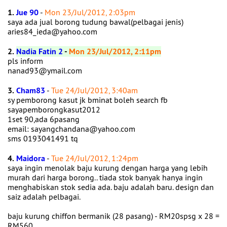
1.
Jue 90
-
Mon 23/Jul/2012, 2:03pm
saya ada jual borong tudung bawal(pelbagai jenis)
aries84_ieda@yahoo.com
2.
Nadia Fatin 2
-
Mon 23/Jul/2012, 2:11pm
pls inform
nanad93@ymail.com
3.
Cham83
-
Tue 24/Jul/2012, 3:40am
sy pemborong kasut jk bminat boleh search fb
sayapemborongkasut2012
1set 90,ada 6pasang
email: sayangchandana@yahoo.com
sms 0193041491 tq
4.
Maidora
-
Tue 24/Jul/2012, 1:24pm
saya ingin menolak baju kurung dengan harga yang lebih
murah dari harga borong.. tiada stok banyak hanya ingin
menghabiskan stok sedia ada. baju adalah baru. design dan
saiz adalah pelbagai.
baju kurung chiffon bermanik (28 pasang) - RM20spsg x 28 =
RM560