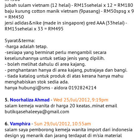
jubah sulam vietnam (12 helai) - RM15sehelai x 12 = RM180
baju kurung cotton manik vietnam (9pasang) - RM50spsg x 9
= RM450
jersi adidas&nike (made in singapore) gred AAA (33helai) -
RM15sehelai x 33 = RM495
Syarat&terma:
-harga adalah tetap.
-sesiapa yang berminat perlu mengambil secara
keseluruhannya untuk setiap jenis yang dipilih.
- boleh melihat dahulu di area kajang.
- penghantaran hanya di area kajang, putrajaya dan bangi.
- tiada katalog untuk produk di atas kerana hanya mahu
menghabiskan stok sedia ada.
hanya hubungi@sms - aidora 0192824214
5.
Noorhaliza Ahmad
-
Wed 25/Jul/2012, 9:19pm
salam kemeja wanita dr harga 20 keatas..minat email
butikqasehaleeya@gmail.com
6.
Vamphira
-
Sun 29/Jul/2012, 10:55am
salam saya pemborong kemeja wanita import dari indonesia
design yg menarik dan jarang terdapat di m'sia material