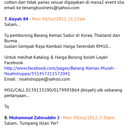
cotton dan tidak panas sesuai digayakan di mana2 event sila
email ke tenangbusiness@yahoo.com
7.
Aisyah 84
-
Mon 30/Jul/2012, 11:22am
Salam...
Sy pemborong Barang Kemas Sadur dr Korea, Thailand dan
Burma.
Jualan Gempak Raya Kembali Harga Serendah RM10...
Untuk melihat Katalog & Harga Borong boleh Layari
Facebook
http://www.facebook.com/pages/Barang-Kemas-Murah-
Noahshoppe/351457211572041
Email : noahshoppe@yahoo.com
MSG/CALL 0139133290/0179993864 (Aisyah) utk sebarang
pertanyaan...
Tq
8.
Muhammad Zahiruddin 2
-
Mon 30/Jul/2012, 3:30pm
Salam.. Tumpang Iklan Yer?