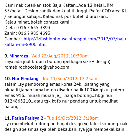
Kami nak clearkan stok Baju Kaftan.. Ada 12 helai.. RM
55/helai.. Design cantik dan kualiti tinggi..Prefer COD area KL
/ Selangor sahaja.. Kalau nak pos boleh diuruskan..
Kalau minat, boleh contact kami :
Diela : 016 ? 635 3893
Zahir : 016 ? 985 4693
Gambar :
http://fzfashionhouse.blogspot.com/2012/07/baju-
kaftan-rm-8900.html
9.
Minaraza
-
Wed 22/Aug/2012, 10:30pm
saya ada jual brooch borong (pelbagai size + design)
romebirdchocolate@yahoo.com
10.
Nur Pendang
-
Tue 11/Sep/2012, 12:25am
salam...sy pemborong emas korea 24k...barang yang
bkualiti,tahan lama,boleh disadur balik,100%mgikut patern
emas 916...murah,murah je,,,..harga borong...hbgi nur
0124865210...atau tgk kt fb nur pendang untuk melihat
barang..
11.
Fatira Fatisya 2
-
Tue 16/Oct/2012, 5:18pm
sya membekal tudung pelbagai design yg latest skarang..nak
design ape smua sya bleh bekalkan..sya jga membekal kain