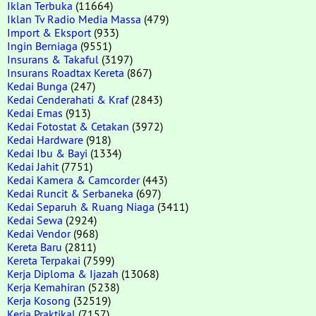
Iklan Terbuka
(11664)
Iklan Tv Radio Media Massa
(479)
Import & Eksport
(933)
Ingin Berniaga
(9551)
Insurans & Takaful
(3197)
Insurans Roadtax Kereta
(867)
Kedai Bunga
(247)
Kedai Cenderahati & Kraf
(2843)
Kedai Emas
(913)
Kedai Fotostat & Cetakan
(3972)
Kedai Hardware
(918)
Kedai Ibu & Bayi
(1334)
Kedai Jahit
(7751)
Kedai Kamera & Camcorder
(443)
Kedai Runcit & Serbaneka
(697)
Kedai Separuh & Ruang Niaga
(3411)
Kedai Sewa
(2924)
Kedai Vendor
(968)
Kereta Baru
(2811)
Kereta Terpakai
(7599)
Kerja Diploma & Ijazah
(13068)
Kerja Kemahiran
(5238)
Kerja Kosong
(32519)
Kerja Praktikal
(7157)