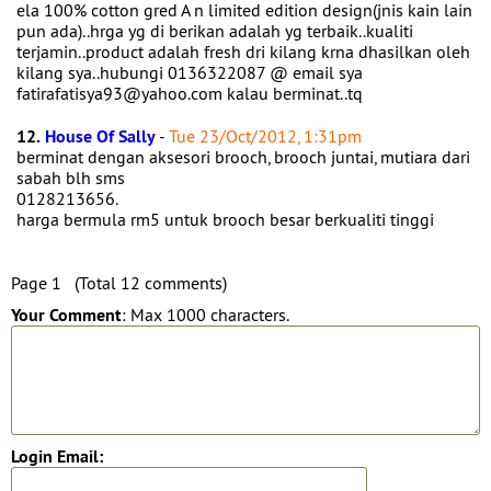
ela 100% cotton gred A n limited edition design(jnis kain lain
pun ada)..hrga yg di berikan adalah yg terbaik..kualiti
terjamin..product adalah fresh dri kilang krna dhasilkan oleh
kilang sya..hubungi 0136322087 @ email sya
fatirafatisya93@yahoo.com kalau berminat..tq
12.
House Of Sally
-
Tue 23/Oct/2012, 1:31pm
berminat dengan aksesori brooch, brooch juntai, mutiara dari
sabah blh sms
0128213656.
harga bermula rm5 untuk brooch besar berkualiti tinggi
Page 1 (Total 12 comments)
Your Comment
: Max 1000 characters.
Login Email: