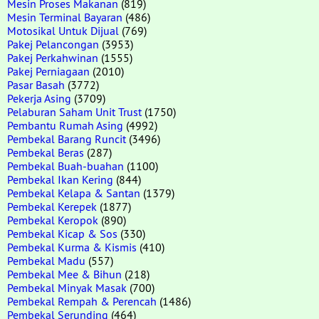
Mesin Proses Makanan
(819)
Mesin Terminal Bayaran
(486)
Motosikal Untuk Dijual
(769)
Pakej Pelancongan
(3953)
Pakej Perkahwinan
(1555)
Pakej Perniagaan
(2010)
Pasar Basah
(3772)
Pekerja Asing
(3709)
Pelaburan Saham Unit Trust
(1750)
Pembantu Rumah Asing
(4992)
Pembekal Barang Runcit
(3496)
Pembekal Beras
(287)
Pembekal Buah-buahan
(1100)
Pembekal Ikan Kering
(844)
Pembekal Kelapa & Santan
(1379)
Pembekal Kerepek
(1877)
Pembekal Keropok
(890)
Pembekal Kicap & Sos
(330)
Pembekal Kurma & Kismis
(410)
Pembekal Madu
(557)
Pembekal Mee & Bihun
(218)
Pembekal Minyak Masak
(700)
Pembekal Rempah & Perencah
(1486)
Pembekal Serunding
(464)