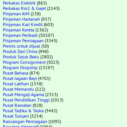
Perkakas Elektrik
(865)
Perkakas Rm2 & Gajet
(2143)
Pinjaman AIM
(238)
Pinjaman Hartanah
(957)
Pinjaman Kad Kredit
(603)
Pinjaman Kereta
(1362)
Pinjaman Peribadi
(30107)
Pinjaman Perniagaan
(3343)
Premis untuk dijual
(50)
Produk Dari China
(940)
Produk Sejuk Beku
(2802)
Program Consignment
(3023)
Program Dropship
(13197)
Pusat Bahasa
(874)
Pusat Jagaan Bayi
(4701)
Pusat Latihan
(1558)
Pusat Memandu
(222)
Pusat Mengaji Agama
(2313)
Pusat Pendidikan Tinggi
(1013)
Pusat Rawatan
(928)
Pusat Tadika & Taska
(3442)
Pusat Tuisyen
(3254)
Rancangan Perniagaan
(1095)
Rawatan Alternatif
(1064)