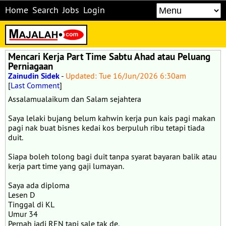
Home
Search
Jobs
Login
Mencari Kerja Part Time Sabtu Ahad atau Peluang
Perniagaan
Zainudin Sidek
-
Updated: Tue 16/Jun/2026 6:30am
[
Last Comment
]
Assalamualaikum dan Salam sejahtera
Saya lelaki bujang belum kahwin kerja pun kais pagi makan
pagi nak buat bisnes kedai kos berpuluh ribu tetapi tiada
duit.
Siapa boleh tolong bagi duit tanpa syarat bayaran balik atau
kerja part time yang gaji lumayan.
Saya ada diploma
Lesen D
Tinggal di KL
Umur 34
Pernah jadi REN tapi sale tak de.