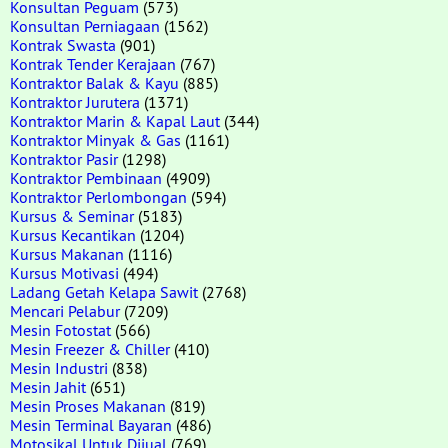
Konsultan Peguam
(573)
Konsultan Perniagaan
(1562)
Kontrak Swasta
(901)
Kontrak Tender Kerajaan
(767)
Kontraktor Balak & Kayu
(885)
Kontraktor Jurutera
(1371)
Kontraktor Marin & Kapal Laut
(344)
Kontraktor Minyak & Gas
(1161)
Kontraktor Pasir
(1298)
Kontraktor Pembinaan
(4909)
Kontraktor Perlombongan
(594)
Kursus & Seminar
(5183)
Kursus Kecantikan
(1204)
Kursus Makanan
(1116)
Kursus Motivasi
(494)
Ladang Getah Kelapa Sawit
(2768)
Mencari Pelabur
(7209)
Mesin Fotostat
(566)
Mesin Freezer & Chiller
(410)
Mesin Industri
(838)
Mesin Jahit
(651)
Mesin Proses Makanan
(819)
Mesin Terminal Bayaran
(486)
Motosikal Untuk Dijual
(769)