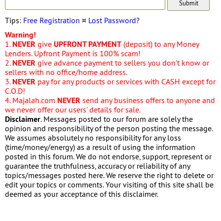
Tips:
Free Registration
¤
Lost Password?
Warning!
1.
NEVER
give
UPFRONT PAYMENT
(deposit) to any Money
Lenders. Upfront Payment is 100% scam!
2.
NEVER
give advance payment to sellers you don't know or
sellers with no office/home address.
3.
NEVER
pay for any products or services with CASH except for
C.O.D!
4. Majalah.com
NEVER
send any business offers to anyone and
we never offer our users' details for sale.
Disclaimer
. Messages posted to our forum are solely the
opinion and responsibility of the person posting the message.
We assumes absolutely no responsibility for any loss
(time/money/energy) as a result of using the information
posted in this forum. We do not endorse, support, represent or
guarantee the truthfulness, accuracy or reliability of any
topics/messages posted here. We reserve the right to delete or
edit your topics or comments. Your visiting of this site shall be
deemed as your acceptance of this disclaimer.