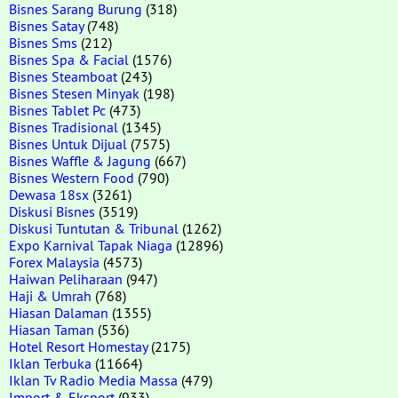
Bisnes Sarang Burung
(318)
Bisnes Satay
(748)
Bisnes Sms
(212)
Bisnes Spa & Facial
(1576)
Bisnes Steamboat
(243)
Bisnes Stesen Minyak
(198)
Bisnes Tablet Pc
(473)
Bisnes Tradisional
(1345)
Bisnes Untuk Dijual
(7575)
Bisnes Waffle & Jagung
(667)
Bisnes Western Food
(790)
Dewasa 18sx
(3261)
Diskusi Bisnes
(3519)
Diskusi Tuntutan & Tribunal
(1262)
Expo Karnival Tapak Niaga
(12896)
Forex Malaysia
(4573)
Haiwan Peliharaan
(947)
Haji & Umrah
(768)
Hiasan Dalaman
(1355)
Hiasan Taman
(536)
Hotel Resort Homestay
(2175)
Iklan Terbuka
(11664)
Iklan Tv Radio Media Massa
(479)
Import & Eksport
(933)