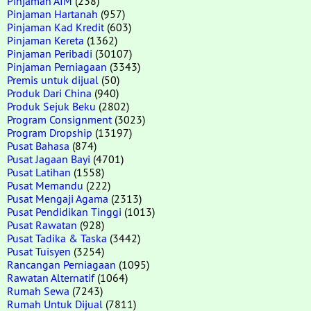
Pinjaman AIM
(238)
Pinjaman Hartanah
(957)
Pinjaman Kad Kredit
(603)
Pinjaman Kereta
(1362)
Pinjaman Peribadi
(30107)
Pinjaman Perniagaan
(3343)
Premis untuk dijual
(50)
Produk Dari China
(940)
Produk Sejuk Beku
(2802)
Program Consignment
(3023)
Program Dropship
(13197)
Pusat Bahasa
(874)
Pusat Jagaan Bayi
(4701)
Pusat Latihan
(1558)
Pusat Memandu
(222)
Pusat Mengaji Agama
(2313)
Pusat Pendidikan Tinggi
(1013)
Pusat Rawatan
(928)
Pusat Tadika & Taska
(3442)
Pusat Tuisyen
(3254)
Rancangan Perniagaan
(1095)
Rawatan Alternatif
(1064)
Rumah Sewa
(7243)
Rumah Untuk Dijual
(7811)