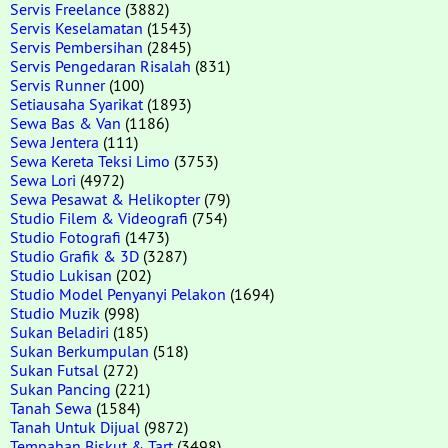
Servis Freelance
(3882)
Servis Keselamatan
(1543)
Servis Pembersihan
(2845)
Servis Pengedaran Risalah
(831)
Servis Runner
(100)
Setiausaha Syarikat
(1893)
Sewa Bas & Van
(1186)
Sewa Jentera
(111)
Sewa Kereta Teksi Limo
(3753)
Sewa Lori
(4972)
Sewa Pesawat & Helikopter
(79)
Studio Filem & Videografi
(754)
Studio Fotografi
(1473)
Studio Grafik & 3D
(3287)
Studio Lukisan
(202)
Studio Model Penyanyi Pelakon
(1694)
Studio Muzik
(998)
Sukan Beladiri
(185)
Sukan Berkumpulan
(518)
Sukan Futsal
(272)
Sukan Pancing
(221)
Tanah Sewa
(1584)
Tanah Untuk Dijual
(9872)
Tempahan Biskut & Tart
(3498)