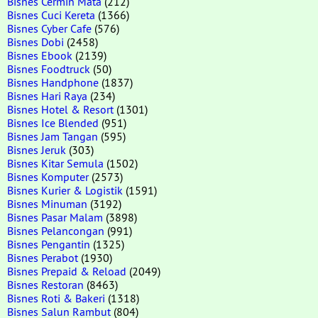
Bisnes Cermin Mata
(212)
Bisnes Cuci Kereta
(1366)
Bisnes Cyber Cafe
(576)
Bisnes Dobi
(2458)
Bisnes Ebook
(2139)
Bisnes Foodtruck
(50)
Bisnes Handphone
(1837)
Bisnes Hari Raya
(234)
Bisnes Hotel & Resort
(1301)
Bisnes Ice Blended
(951)
Bisnes Jam Tangan
(595)
Bisnes Jeruk
(303)
Bisnes Kitar Semula
(1502)
Bisnes Komputer
(2573)
Bisnes Kurier & Logistik
(1591)
Bisnes Minuman
(3192)
Bisnes Pasar Malam
(3898)
Bisnes Pelancongan
(991)
Bisnes Pengantin
(1325)
Bisnes Perabot
(1930)
Bisnes Prepaid & Reload
(2049)
Bisnes Restoran
(8463)
Bisnes Roti & Bakeri
(1318)
Bisnes Salun Rambut
(804)