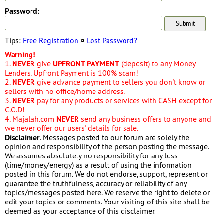
Password:
Tips:
Free Registration
¤
Lost Password?
Warning!
1.
NEVER
give
UPFRONT PAYMENT
(deposit) to any Money
Lenders. Upfront Payment is 100% scam!
2.
NEVER
give advance payment to sellers you don't know or
sellers with no office/home address.
3.
NEVER
pay for any products or services with CASH except for
C.O.D!
4. Majalah.com
NEVER
send any business offers to anyone and
we never offer our users' details for sale.
Disclaimer
. Messages posted to our forum are solely the
opinion and responsibility of the person posting the message.
We assumes absolutely no responsibility for any loss
(time/money/energy) as a result of using the information
posted in this forum. We do not endorse, support, represent or
guarantee the truthfulness, accuracy or reliability of any
topics/messages posted here. We reserve the right to delete or
edit your topics or comments. Your visiting of this site shall be
deemed as your acceptance of this disclaimer.