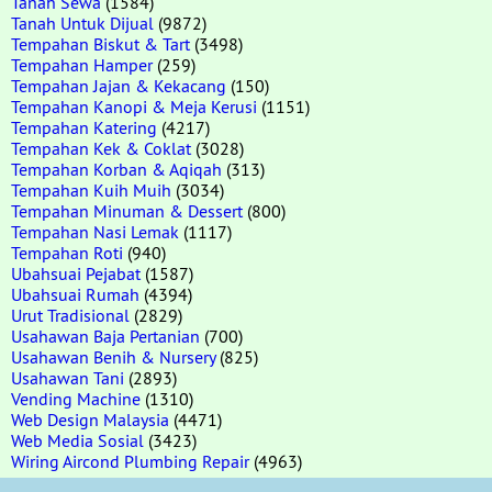
Tanah Sewa
(1584)
Tanah Untuk Dijual
(9872)
Tempahan Biskut & Tart
(3498)
Tempahan Hamper
(259)
Tempahan Jajan & Kekacang
(150)
Tempahan Kanopi & Meja Kerusi
(1151)
Tempahan Katering
(4217)
Tempahan Kek & Coklat
(3028)
Tempahan Korban & Aqiqah
(313)
Tempahan Kuih Muih
(3034)
Tempahan Minuman & Dessert
(800)
Tempahan Nasi Lemak
(1117)
Tempahan Roti
(940)
Ubahsuai Pejabat
(1587)
Ubahsuai Rumah
(4394)
Urut Tradisional
(2829)
Usahawan Baja Pertanian
(700)
Usahawan Benih & Nursery
(825)
Usahawan Tani
(2893)
Vending Machine
(1310)
Web Design Malaysia
(4471)
Web Media Sosial
(3423)
Wiring Aircond Plumbing Repair
(4963)