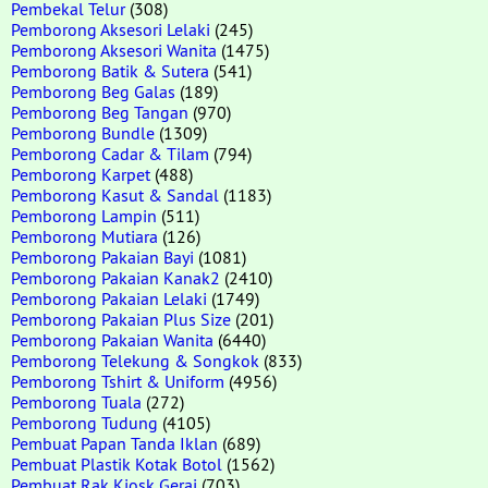
Pembekal Telur
(308)
Pemborong Aksesori Lelaki
(245)
Pemborong Aksesori Wanita
(1475)
Pemborong Batik & Sutera
(541)
Pemborong Beg Galas
(189)
Pemborong Beg Tangan
(970)
Pemborong Bundle
(1309)
Pemborong Cadar & Tilam
(794)
Pemborong Karpet
(488)
Pemborong Kasut & Sandal
(1183)
Pemborong Lampin
(511)
Pemborong Mutiara
(126)
Pemborong Pakaian Bayi
(1081)
Pemborong Pakaian Kanak2
(2410)
Pemborong Pakaian Lelaki
(1749)
Pemborong Pakaian Plus Size
(201)
Pemborong Pakaian Wanita
(6440)
Pemborong Telekung & Songkok
(833)
Pemborong Tshirt & Uniform
(4956)
Pemborong Tuala
(272)
Pemborong Tudung
(4105)
Pembuat Papan Tanda Iklan
(689)
Pembuat Plastik Kotak Botol
(1562)
Pembuat Rak Kiosk Gerai
(703)