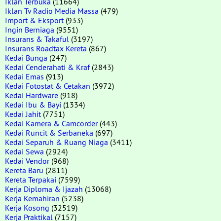
Iklan Terbuka
(11664)
Iklan Tv Radio Media Massa
(479)
Import & Eksport
(933)
Ingin Berniaga
(9551)
Insurans & Takaful
(3197)
Insurans Roadtax Kereta
(867)
Kedai Bunga
(247)
Kedai Cenderahati & Kraf
(2843)
Kedai Emas
(913)
Kedai Fotostat & Cetakan
(3972)
Kedai Hardware
(918)
Kedai Ibu & Bayi
(1334)
Kedai Jahit
(7751)
Kedai Kamera & Camcorder
(443)
Kedai Runcit & Serbaneka
(697)
Kedai Separuh & Ruang Niaga
(3411)
Kedai Sewa
(2924)
Kedai Vendor
(968)
Kereta Baru
(2811)
Kereta Terpakai
(7599)
Kerja Diploma & Ijazah
(13068)
Kerja Kemahiran
(5238)
Kerja Kosong
(32519)
Kerja Praktikal
(7157)