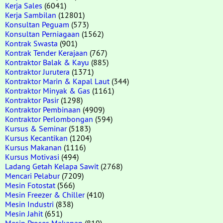
Kerja Sales
(6041)
Kerja Sambilan
(12801)
Konsultan Peguam
(573)
Konsultan Perniagaan
(1562)
Kontrak Swasta
(901)
Kontrak Tender Kerajaan
(767)
Kontraktor Balak & Kayu
(885)
Kontraktor Jurutera
(1371)
Kontraktor Marin & Kapal Laut
(344)
Kontraktor Minyak & Gas
(1161)
Kontraktor Pasir
(1298)
Kontraktor Pembinaan
(4909)
Kontraktor Perlombongan
(594)
Kursus & Seminar
(5183)
Kursus Kecantikan
(1204)
Kursus Makanan
(1116)
Kursus Motivasi
(494)
Ladang Getah Kelapa Sawit
(2768)
Mencari Pelabur
(7209)
Mesin Fotostat
(566)
Mesin Freezer & Chiller
(410)
Mesin Industri
(838)
Mesin Jahit
(651)
Mesin Proses Makanan
(819)