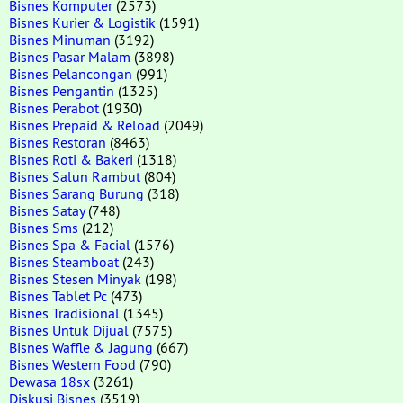
Bisnes Komputer
(2573)
Bisnes Kurier & Logistik
(1591)
Bisnes Minuman
(3192)
Bisnes Pasar Malam
(3898)
Bisnes Pelancongan
(991)
Bisnes Pengantin
(1325)
Bisnes Perabot
(1930)
Bisnes Prepaid & Reload
(2049)
Bisnes Restoran
(8463)
Bisnes Roti & Bakeri
(1318)
Bisnes Salun Rambut
(804)
Bisnes Sarang Burung
(318)
Bisnes Satay
(748)
Bisnes Sms
(212)
Bisnes Spa & Facial
(1576)
Bisnes Steamboat
(243)
Bisnes Stesen Minyak
(198)
Bisnes Tablet Pc
(473)
Bisnes Tradisional
(1345)
Bisnes Untuk Dijual
(7575)
Bisnes Waffle & Jagung
(667)
Bisnes Western Food
(790)
Dewasa 18sx
(3261)
Diskusi Bisnes
(3519)