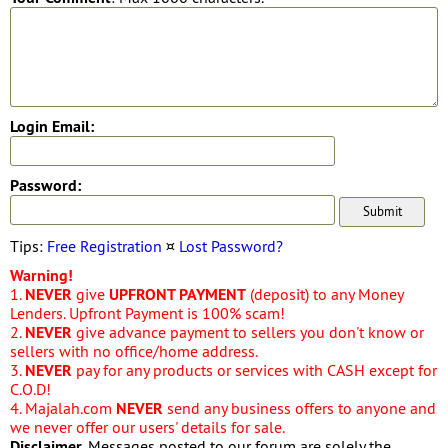
Login Email:
Password:
Tips:
Free Registration
¤
Lost Password?
Warning!
1.
NEVER
give
UPFRONT PAYMENT
(deposit) to any Money
Lenders. Upfront Payment is 100% scam!
2.
NEVER
give advance payment to sellers you don't know or
sellers with no office/home address.
3.
NEVER
pay for any products or services with CASH except for
C.O.D!
4. Majalah.com
NEVER
send any business offers to anyone and
we never offer our users' details for sale.
Disclaimer
. Messages posted to our forum are solely the