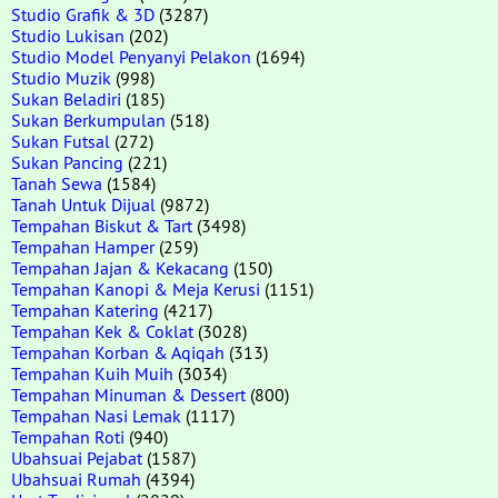
Studio Grafik & 3D
(3287)
Studio Lukisan
(202)
Studio Model Penyanyi Pelakon
(1694)
Studio Muzik
(998)
Sukan Beladiri
(185)
Sukan Berkumpulan
(518)
Sukan Futsal
(272)
Sukan Pancing
(221)
Tanah Sewa
(1584)
Tanah Untuk Dijual
(9872)
Tempahan Biskut & Tart
(3498)
Tempahan Hamper
(259)
Tempahan Jajan & Kekacang
(150)
Tempahan Kanopi & Meja Kerusi
(1151)
Tempahan Katering
(4217)
Tempahan Kek & Coklat
(3028)
Tempahan Korban & Aqiqah
(313)
Tempahan Kuih Muih
(3034)
Tempahan Minuman & Dessert
(800)
Tempahan Nasi Lemak
(1117)
Tempahan Roti
(940)
Ubahsuai Pejabat
(1587)
Ubahsuai Rumah
(4394)