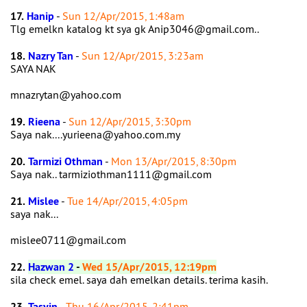
17.
Hanip
-
Sun 12/Apr/2015, 1:48am
Tlg emelkn katalog kt sya gk Anip3046@gmail.com..
18.
Nazry Tan
-
Sun 12/Apr/2015, 3:23am
SAYA NAK
mnazrytan@yahoo.com
19.
Rieena
-
Sun 12/Apr/2015, 3:30pm
Saya nak....yurieena@yahoo.com.my
20.
Tarmizi Othman
-
Mon 13/Apr/2015, 8:30pm
Saya nak.. tarmiziothman1111@gmail.com
21.
Mislee
-
Tue 14/Apr/2015, 4:05pm
saya nak...
mislee0711@gmail.com
22.
Hazwan 2
-
Wed 15/Apr/2015, 12:19pm
sila check emel. saya dah emelkan details. terima kasih.
23.
Tasyin
-
Thu 16/Apr/2015, 2:41pm