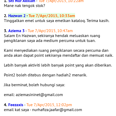
1.
Siti Nur Akillah
-
Tue 7/Apr/2015, 10:22am
Mane nak tengok stok?
2.
Hazwan 2
-
Tue 7/Apr/2015, 10:33am
Tinggalkan emel untuk saya emelkan kataloq. Terima kasih.
3.
Aziema 3
-
Tue 7/Apr/2015, 10:47am
Salam En Hazwan, sekiranya hendak meluaskan ruang
pengiklanan saya ada medium percuma untuk tuan.
Kami menyediakan ruang pengiklanan secara percuma dan
anda akan dapat point sekiranya mendaftar dan memuat naik.
Lebih banyak aktiviti lebih banyak point yang akan diberikan.
Point2 boleh ditebus dengan hadiah2 menarik.
Jika berminat, boleh hubungi saya:
email: aziemasininet@gmail.com
4.
Feezaxis
-
Tue 7/Apr/2015, 12:02pm
email kat saya - nurhafiza.jaafar@gmail.com