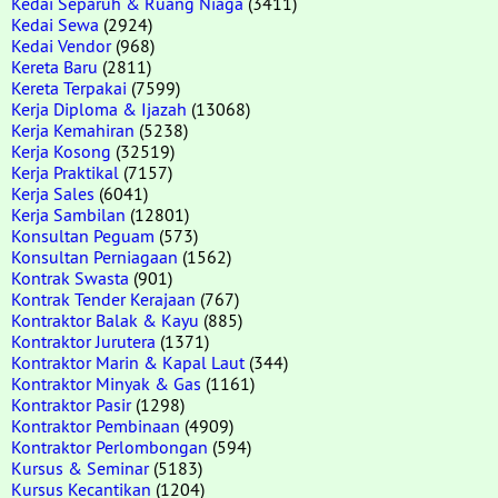
Kedai Separuh & Ruang Niaga
(3411)
Kedai Sewa
(2924)
Kedai Vendor
(968)
Kereta Baru
(2811)
Kereta Terpakai
(7599)
Kerja Diploma & Ijazah
(13068)
Kerja Kemahiran
(5238)
Kerja Kosong
(32519)
Kerja Praktikal
(7157)
Kerja Sales
(6041)
Kerja Sambilan
(12801)
Konsultan Peguam
(573)
Konsultan Perniagaan
(1562)
Kontrak Swasta
(901)
Kontrak Tender Kerajaan
(767)
Kontraktor Balak & Kayu
(885)
Kontraktor Jurutera
(1371)
Kontraktor Marin & Kapal Laut
(344)
Kontraktor Minyak & Gas
(1161)
Kontraktor Pasir
(1298)
Kontraktor Pembinaan
(4909)
Kontraktor Perlombongan
(594)
Kursus & Seminar
(5183)
Kursus Kecantikan
(1204)