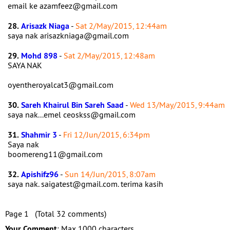
email ke azamfeez@gmail.com
28.
Arisazk Niaga
-
Sat 2/May/2015, 12:44am
saya nak arisazkniaga@gmail.com
29.
Mohd 898
-
Sat 2/May/2015, 12:48am
SAYA NAK
oyentheroyalcat3@gmail.com
30.
Sareh Khairul Bin Sareh Saad
-
Wed 13/May/2015, 9:44am
saya nak...emel ceoskss@gmail.com
31.
Shahmir 3
-
Fri 12/Jun/2015, 6:34pm
Saya nak
boomereng11@gmail.com
32.
Apishifz96
-
Sun 14/Jun/2015, 8:07am
saya nak. saigatest@gmail.com. terima kasih
Page 1 (Total 32 comments)
Your Comment
: Max 1000 characters.