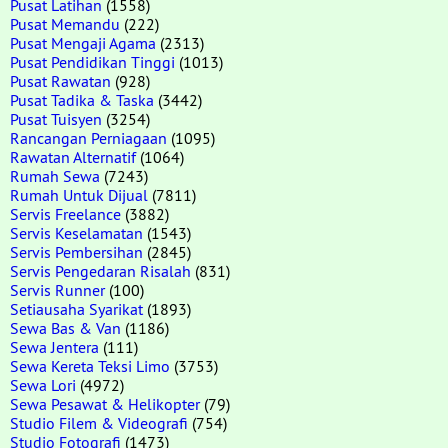
Pusat Latihan
(1558)
Pusat Memandu
(222)
Pusat Mengaji Agama
(2313)
Pusat Pendidikan Tinggi
(1013)
Pusat Rawatan
(928)
Pusat Tadika & Taska
(3442)
Pusat Tuisyen
(3254)
Rancangan Perniagaan
(1095)
Rawatan Alternatif
(1064)
Rumah Sewa
(7243)
Rumah Untuk Dijual
(7811)
Servis Freelance
(3882)
Servis Keselamatan
(1543)
Servis Pembersihan
(2845)
Servis Pengedaran Risalah
(831)
Servis Runner
(100)
Setiausaha Syarikat
(1893)
Sewa Bas & Van
(1186)
Sewa Jentera
(111)
Sewa Kereta Teksi Limo
(3753)
Sewa Lori
(4972)
Sewa Pesawat & Helikopter
(79)
Studio Filem & Videografi
(754)
Studio Fotografi
(1473)