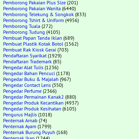
Pemborong Pakaian Plus Size
(201)
Pemborong Pakaian Wanita
(6440)
Pemborong Telekung & Songkok
(833)
Pemborong Tshirt & Uniform
(4956)
Pemborong Tuala
(272)
Pemborong Tudung
(4105)
Pembuat Papan Tanda Iklan
(689)
Pembuat Plastik Kotak Botol
(1562)
Pembuat Rak Kiosk Gerai
(703)
Pendaftaran Syarikat
(1929)
Pendaftaran Trademark
(85)
Pengedar Alat Tulis
(1236)
Pengedar Bahan Pencuci
(1178)
Pengedar Buku & Majalah
(967)
Pengedar Contact Lens
(350)
Pengedar Perfume
(2366)
Pengedar Permainan Kanak2
(880)
Pengedar Produk Kecantikan
(4937)
Pengedar Produk Kesihatan
(6105)
Pengurus Majlis
(1018)
Penternak Arnab
(74)
Penternak Ayam
(1799)
Penternak Burung Puyuh
(168)
Penternak Ikan
(1244)