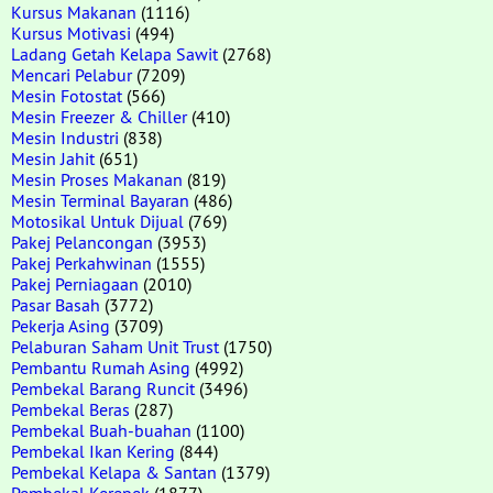
Kursus Makanan
(1116)
Kursus Motivasi
(494)
Ladang Getah Kelapa Sawit
(2768)
Mencari Pelabur
(7209)
Mesin Fotostat
(566)
Mesin Freezer & Chiller
(410)
Mesin Industri
(838)
Mesin Jahit
(651)
Mesin Proses Makanan
(819)
Mesin Terminal Bayaran
(486)
Motosikal Untuk Dijual
(769)
Pakej Pelancongan
(3953)
Pakej Perkahwinan
(1555)
Pakej Perniagaan
(2010)
Pasar Basah
(3772)
Pekerja Asing
(3709)
Pelaburan Saham Unit Trust
(1750)
Pembantu Rumah Asing
(4992)
Pembekal Barang Runcit
(3496)
Pembekal Beras
(287)
Pembekal Buah-buahan
(1100)
Pembekal Ikan Kering
(844)
Pembekal Kelapa & Santan
(1379)
Pembekal Kerepek
(1877)