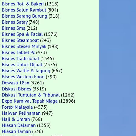
Bisnes Roti & Bakeri
(1318)
Bisnes Salun Rambut
(804)
Bisnes Sarang Burung
(318)
Bisnes Satay
(748)
Bisnes Sms
(212)
Bisnes Spa & Facial
(1576)
Bisnes Steamboat
(243)
Bisnes Stesen Minyak
(198)
Bisnes Tablet Pc
(473)
Bisnes Tradisional
(1345)
Bisnes Untuk Dijual
(7575)
Bisnes Waffle & Jagung
(667)
Bisnes Western Food
(790)
Dewasa 18sx
(3261)
Diskusi Bisnes
(3519)
Diskusi Tuntutan & Tribunal
(1262)
Expo Karnival Tapak Niaga
(12896)
Forex Malaysia
(4573)
Haiwan Peliharaan
(947)
Haji & Umrah
(768)
Hiasan Dalaman
(1355)
Hiasan Taman
(536)