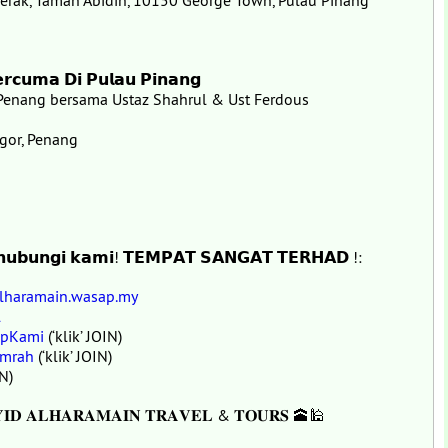
Perak, Taman Abidin, 10150 George Town, Pulau Pinang
𝗿𝗰𝘂𝗺𝗮 𝗗𝗶 𝗣𝘂𝗹𝗮𝘂 𝗣𝗶𝗻𝗮𝗻𝗴
Penang bersama Ustaz Shahrul & Ust Ferdous
gor, Penang
 𝗵𝘂𝗯𝘂𝗻𝗴𝗶 𝗸𝗮𝗺𝗶! 𝗧𝗘𝗠𝗣𝗔𝗧 𝗦𝗔𝗡𝗚𝗔𝗧 𝗧𝗘𝗥𝗛𝗔𝗗 !:
lharamain.wasap.my
l
appKami
(‘klik’ JOIN)
umrah
(‘klik’ JOIN)
IN)
𝐔𝐑𝐒𝐘𝐈𝐃 𝐀𝐋𝐇𝐀𝐑𝐀𝐌𝐀𝐈𝐍 𝐓𝐑𝐀𝐕𝐄𝐋 & 𝐓𝐎𝐔𝐑𝐒 🕋🕌