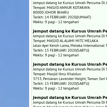
Jemput datang ke Kursus Umrah Percuma Di 
Tempat: MASJID ANNUR KOTARAYA
80000 JOHOR BHARU
Tarikh: 14 FEBRUARI 2020(JUMAAT)
Waktu: 9 pagi - 12 tengahari
𝗝𝗲𝗺𝗽𝘂𝘁 𝗱𝗮𝘁𝗮𝗻𝗴 𝗸𝗲 𝗞𝘂𝗿𝘀𝘂𝘀 𝗨𝗺𝗿𝗮𝗵 𝗣
Jemput datang ke Kursus Umrah Percuma Di 
Tempat: MASJID AL ALAMI MITC MELAKA
Jalan Ayer Keroh Lama, Melaka International 
Tarikh: 15 FEBRUARI 2020(SABTU)
Waktu: 9 pagi - 12 tengahari
𝗝𝗲𝗺𝗽𝘂𝘁 𝗱𝗮𝘁𝗮𝗻𝗴 𝗸𝗲 𝗞𝘂𝗿𝘀𝘂𝘀 𝗨𝗺𝗿𝗮𝗵 𝗣
Jemput datang ke Kursus Umrah Percuma Di
Tempat: Masjid Ibnu Khaldun
3753, Persiaran Lavender Height, Taman Seri
Tarikh: 15 FEBRUARI 2020(SABTU)
Waktu: 9 pagi - 12 tengahari
𝗝𝗲𝗺𝗽𝘂𝘁 𝗱𝗮𝘁𝗮𝗻𝗴 𝗸𝗲 𝗞𝘂𝗿𝘀𝘂𝘀 𝗨𝗺𝗿𝗮𝗵 𝗣𝗲
Jemput datang ke Kursus Umrah Percuma Di P