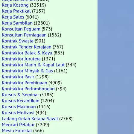
Kerja Kosong
(32519)
Kerja Praktikal
(7157)
Kerja Sales
(6041)
Kerja Sambilan
(12801)
Konsultan Peguam
(573)
Konsultan Perniagaan
(1562)
Kontrak Swasta
(901)
Kontrak Tender Kerajaan
(767)
Kontraktor Balak & Kayu
(885)
Kontraktor Jurutera
(1371)
Kontraktor Marin & Kapal Laut
(344)
Kontraktor Minyak & Gas
(1161)
Kontraktor Pasir
(1298)
Kontraktor Pembinaan
(4909)
Kontraktor Perlombongan
(594)
Kursus & Seminar
(5183)
Kursus Kecantikan
(1204)
Kursus Makanan
(1116)
Kursus Motivasi
(494)
Ladang Getah Kelapa Sawit
(2768)
Mencari Pelabur
(7209)
Mesin Fotostat
(566)