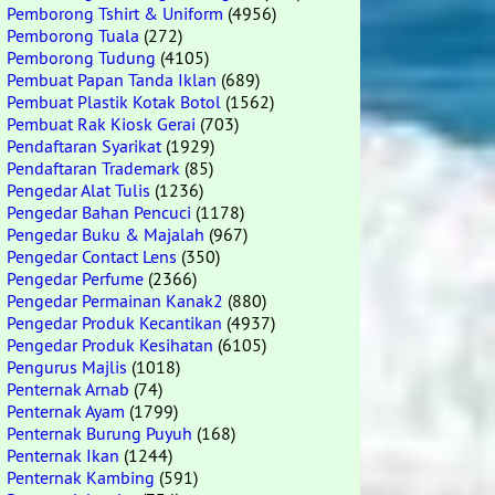
Pemborong Tshirt & Uniform
(4956)
Pemborong Tuala
(272)
Pemborong Tudung
(4105)
Pembuat Papan Tanda Iklan
(689)
Pembuat Plastik Kotak Botol
(1562)
Pembuat Rak Kiosk Gerai
(703)
Pendaftaran Syarikat
(1929)
Pendaftaran Trademark
(85)
Pengedar Alat Tulis
(1236)
Pengedar Bahan Pencuci
(1178)
Pengedar Buku & Majalah
(967)
Pengedar Contact Lens
(350)
Pengedar Perfume
(2366)
Pengedar Permainan Kanak2
(880)
Pengedar Produk Kecantikan
(4937)
Pengedar Produk Kesihatan
(6105)
Pengurus Majlis
(1018)
Penternak Arnab
(74)
Penternak Ayam
(1799)
Penternak Burung Puyuh
(168)
Penternak Ikan
(1244)
Penternak Kambing
(591)