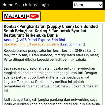
Home
Search
Jobs
Login
Kontrak Penghantaran (Supply Chain) Lori Bonded
Sejuk Beku/Lori Kering 5 Tan untuk Syarikat
Restaurant Terkemuka Dunia
Azzu 4
@
ARS Parcel Express Sdn Bhd
Updated: Thu 6/Feb/2025 6:39am
[
Last Comment
]
Kepada semua pengusaha lori kecil-kecilan, SME (1 tan, 2
tan, 3tan, 5 tan, 10 tan Bonded, Referigerated atau Dry biasa).
Perlu diingat dibuka kepada pemilik pemilik sahaja.
Saya secara profesional dalam usaha untuk mewujudkan
rangkaian kenalan perniagaan pengangkutan lori. Dengan
adanya peluang Job Kontrak Harian daripada Syarikat
Logistic Terkemuka Dunia ini, sy melihat ini adalah
permulaan yang amat bagus untuk mewujudkan rangkaian
ini.
Jadi sebagai langkah jangka panjang dan networking saya
ingin wujudkan kenalan pengusaha lori di seluruh Malaysia.