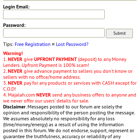
Login Email:
Password:
Tips:
Free Registration
¤
Lost Password?
Warning!
1.
NEVER
give
UPFRONT PAYMENT
(deposit) to any Money
Lenders. Upfront Payment is 100% scam!
2.
NEVER
give advance payment to sellers you don't know or
sellers with no office/home address.
3.
NEVER
pay for any products or services with CASH except for
C.O.D!
4. Majalah.com
NEVER
send any business offers to anyone and
we never offer our users' details for sale.
Disclaimer
. Messages posted to our forum are solely the
opinion and responsibility of the person posting the message.
We assumes absolutely no responsibility for any loss
(time/money/energy) as a result of using the information
posted in this forum. We do not endorse, support, represent or
guarantee the truthfulness, accuracy or reliability of any