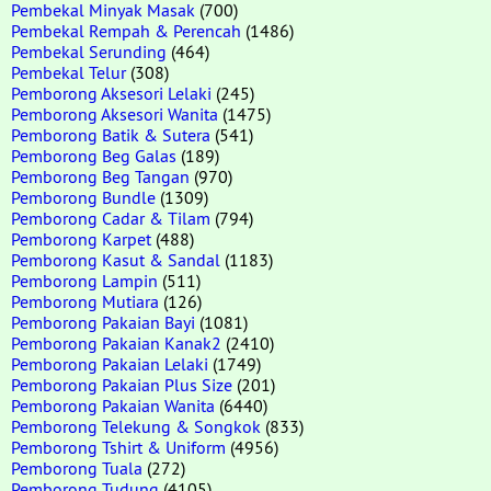
Pembekal Minyak Masak
(700)
Pembekal Rempah & Perencah
(1486)
Pembekal Serunding
(464)
Pembekal Telur
(308)
Pemborong Aksesori Lelaki
(245)
Pemborong Aksesori Wanita
(1475)
Pemborong Batik & Sutera
(541)
Pemborong Beg Galas
(189)
Pemborong Beg Tangan
(970)
Pemborong Bundle
(1309)
Pemborong Cadar & Tilam
(794)
Pemborong Karpet
(488)
Pemborong Kasut & Sandal
(1183)
Pemborong Lampin
(511)
Pemborong Mutiara
(126)
Pemborong Pakaian Bayi
(1081)
Pemborong Pakaian Kanak2
(2410)
Pemborong Pakaian Lelaki
(1749)
Pemborong Pakaian Plus Size
(201)
Pemborong Pakaian Wanita
(6440)
Pemborong Telekung & Songkok
(833)
Pemborong Tshirt & Uniform
(4956)
Pemborong Tuala
(272)
Pemborong Tudung
(4105)