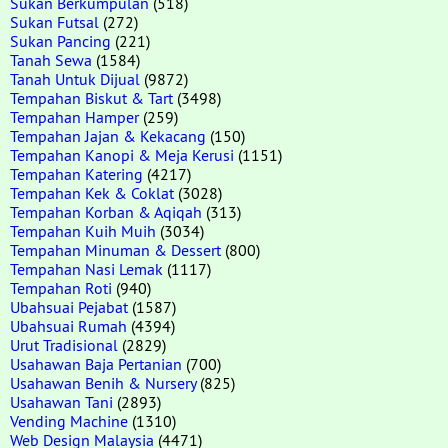
Sukan Berkumpulan
(518)
Sukan Futsal
(272)
Sukan Pancing
(221)
Tanah Sewa
(1584)
Tanah Untuk Dijual
(9872)
Tempahan Biskut & Tart
(3498)
Tempahan Hamper
(259)
Tempahan Jajan & Kekacang
(150)
Tempahan Kanopi & Meja Kerusi
(1151)
Tempahan Katering
(4217)
Tempahan Kek & Coklat
(3028)
Tempahan Korban & Aqiqah
(313)
Tempahan Kuih Muih
(3034)
Tempahan Minuman & Dessert
(800)
Tempahan Nasi Lemak
(1117)
Tempahan Roti
(940)
Ubahsuai Pejabat
(1587)
Ubahsuai Rumah
(4394)
Urut Tradisional
(2829)
Usahawan Baja Pertanian
(700)
Usahawan Benih & Nursery
(825)
Usahawan Tani
(2893)
Vending Machine
(1310)
Web Design Malaysia
(4471)