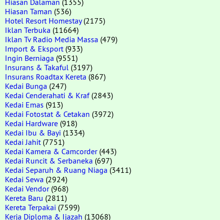
Hiasan Dalaman
(1355)
Hiasan Taman
(536)
Hotel Resort Homestay
(2175)
Iklan Terbuka
(11664)
Iklan Tv Radio Media Massa
(479)
Import & Eksport
(933)
Ingin Berniaga
(9551)
Insurans & Takaful
(3197)
Insurans Roadtax Kereta
(867)
Kedai Bunga
(247)
Kedai Cenderahati & Kraf
(2843)
Kedai Emas
(913)
Kedai Fotostat & Cetakan
(3972)
Kedai Hardware
(918)
Kedai Ibu & Bayi
(1334)
Kedai Jahit
(7751)
Kedai Kamera & Camcorder
(443)
Kedai Runcit & Serbaneka
(697)
Kedai Separuh & Ruang Niaga
(3411)
Kedai Sewa
(2924)
Kedai Vendor
(968)
Kereta Baru
(2811)
Kereta Terpakai
(7599)
Kerja Diploma & Ijazah
(13068)