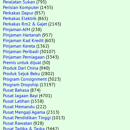
Peralatan Sukan
(795)
Perisian Komputer
(1435)
Perkakas Dapur
(957)
Perkakas Elektrik
(865)
Perkakas Rm2 & Gajet
(2143)
Pinjaman AIM
(238)
Pinjaman Hartanah
(957)
Pinjaman Kad Kredit
(603)
Pinjaman Kereta
(1362)
Pinjaman Peribadi
(30107)
Pinjaman Perniagaan
(3343)
Premis untuk dijual
(50)
Produk Dari China
(940)
Produk Sejuk Beku
(2802)
Program Consignment
(3023)
Program Dropship
(13197)
Pusat Bahasa
(874)
Pusat Jagaan Bayi
(4701)
Pusat Latihan
(1558)
Pusat Memandu
(222)
Pusat Mengaji Agama
(2313)
Pusat Pendidikan Tinggi
(1013)
Pusat Rawatan
(928)
Pusat Tadika & Taska
(3442)