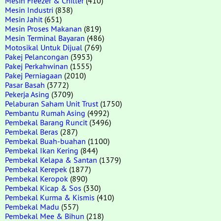
Mesin Freezer & Chiller
(410)
Mesin Industri
(838)
Mesin Jahit
(651)
Mesin Proses Makanan
(819)
Mesin Terminal Bayaran
(486)
Motosikal Untuk Dijual
(769)
Pakej Pelancongan
(3953)
Pakej Perkahwinan
(1555)
Pakej Perniagaan
(2010)
Pasar Basah
(3772)
Pekerja Asing
(3709)
Pelaburan Saham Unit Trust
(1750)
Pembantu Rumah Asing
(4992)
Pembekal Barang Runcit
(3496)
Pembekal Beras
(287)
Pembekal Buah-buahan
(1100)
Pembekal Ikan Kering
(844)
Pembekal Kelapa & Santan
(1379)
Pembekal Kerepek
(1877)
Pembekal Keropok
(890)
Pembekal Kicap & Sos
(330)
Pembekal Kurma & Kismis
(410)
Pembekal Madu
(557)
Pembekal Mee & Bihun
(218)