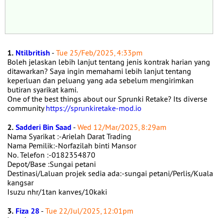
1.
Ntilbritish
-
Tue 25/Feb/2025, 4:33pm
Boleh jelaskan lebih lanjut tentang jenis kontrak harian yang
ditawarkan? Saya ingin memahami lebih lanjut tentang
keperluan dan peluang yang ada sebelum mengirimkan
butiran syarikat kami.
One of the best things about our Sprunki Retake? Its diverse
community
https://sprunkiretake-mod.io
2.
Sadderi Bin Saad
-
Wed 12/Mar/2025, 8:29am
Nama Syarikat :-Arielah Darat Trading
Nama Pemilik:-Norfazilah binti Mansor
No. Telefon :-0182354870
Depot/Base :Sungai petani
Destinasi/Laluan projek sedia ada:-sungai petani/Perlis/Kuala
kangsar
Isuzu nhr/1tan kanves/10kaki
3.
Fiza 28
-
Tue 22/Jul/2025, 12:01pm