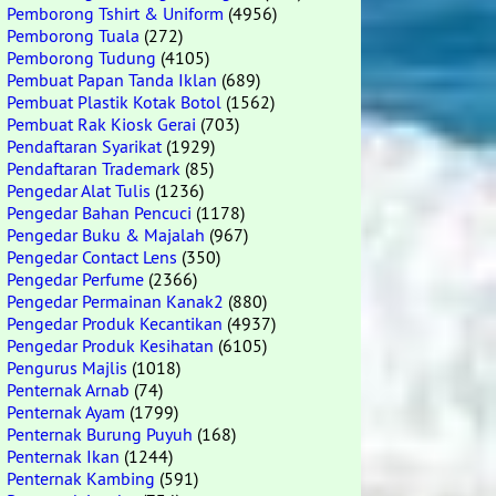
Pemborong Tshirt & Uniform
(4956)
Pemborong Tuala
(272)
Pemborong Tudung
(4105)
Pembuat Papan Tanda Iklan
(689)
Pembuat Plastik Kotak Botol
(1562)
Pembuat Rak Kiosk Gerai
(703)
Pendaftaran Syarikat
(1929)
Pendaftaran Trademark
(85)
Pengedar Alat Tulis
(1236)
Pengedar Bahan Pencuci
(1178)
Pengedar Buku & Majalah
(967)
Pengedar Contact Lens
(350)
Pengedar Perfume
(2366)
Pengedar Permainan Kanak2
(880)
Pengedar Produk Kecantikan
(4937)
Pengedar Produk Kesihatan
(6105)
Pengurus Majlis
(1018)
Penternak Arnab
(74)
Penternak Ayam
(1799)
Penternak Burung Puyuh
(168)
Penternak Ikan
(1244)
Penternak Kambing
(591)