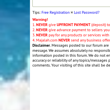
Tips:
Free Registration
¤
Lost Password?
Warning!
1.
NEVER
give
UPFRONT PAYMENT
(deposit) t
2.
NEVER
give advance payment to sellers you 
3.
NEVER
pay for any products or services with
4. Majalah.com
NEVER
send any business offers
Disclaimer
. Messages posted to our forum are 
message. We assumes absolutely no responsibil
information posted in this forum. We do not en
accuracy or reliability of any topics/messages p
comments. Your visiting of this site shall be d