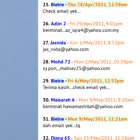
25.
Biebie
-
Thu 28/Apr/2011, 11:58am
Check email yek...
26.
Azlin 2
-
Fri 29/Apr/2011, 4:01pm
berminat...az_iqra4@yahoo.com.my
27.
Jasnida
-
Sun 1/May/2011, 8:52pm
jas_nida@yahoo.com
28.
Mohd 72
-
Mon 2/May/2011, 10:39pm
sy pon,,,matnav25@yahoo.com
29.
Biebie
-
Fri 6/May/2011, 12:53pm
Terima kasih...check email yek...
30.
Maisarah 6
-
Mon 9/May/2011, 9:20am
berminat hawamashitah@yahoo.com
31.
Biebie
-
Mon 9/May/2011, 11:21am
dah email yek...tq
32.
Diana 63
-
Sun 15/May/2011, 11:58pm