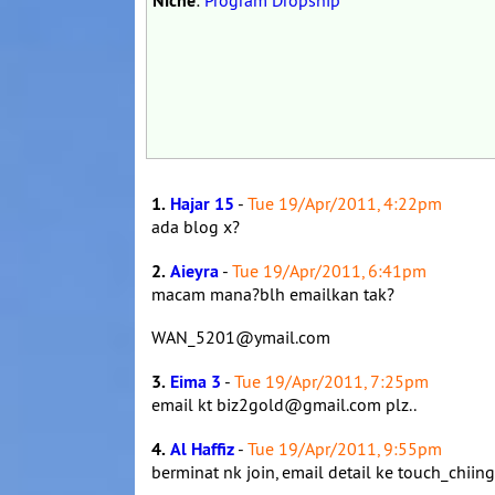
Niche
:
Program Dropship
1.
Hajar 15
-
Tue 19/Apr/2011, 4:22pm
ada blog x?
2.
Aieyra
-
Tue 19/Apr/2011, 6:41pm
macam mana?blh emailkan tak?
WAN_5201@ymail.com
3.
Eima 3
-
Tue 19/Apr/2011, 7:25pm
email kt biz2gold@gmail.com plz..
4.
Al Haffiz
-
Tue 19/Apr/2011, 9:55pm
berminat nk join, email detail ke touch_ch