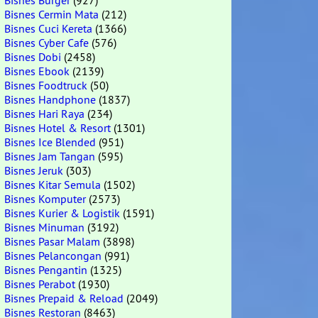
Bisnes Burger
(927)
Bisnes Cermin Mata
(212)
Bisnes Cuci Kereta
(1366)
Bisnes Cyber Cafe
(576)
Bisnes Dobi
(2458)
Bisnes Ebook
(2139)
Bisnes Foodtruck
(50)
Bisnes Handphone
(1837)
Bisnes Hari Raya
(234)
Bisnes Hotel & Resort
(1301)
Bisnes Ice Blended
(951)
Bisnes Jam Tangan
(595)
Bisnes Jeruk
(303)
Bisnes Kitar Semula
(1502)
Bisnes Komputer
(2573)
Bisnes Kurier & Logistik
(1591)
Bisnes Minuman
(3192)
Bisnes Pasar Malam
(3898)
Bisnes Pelancongan
(991)
Bisnes Pengantin
(1325)
Bisnes Perabot
(1930)
Bisnes Prepaid & Reload
(2049)
Bisnes Restoran
(8463)