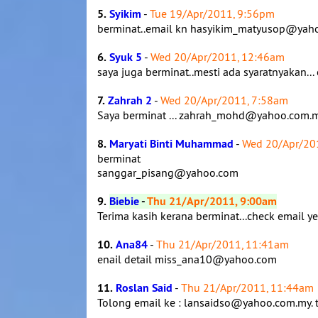
5.
Syikim
-
Tue 19/Apr/2011, 9:56pm
berminat..email kn hasyikim_matyusop@ya
6.
Syuk 5
-
Wed 20/Apr/2011, 12:46am
saya juga berminat..mesti ada syaratnyakan.
7.
Zahrah 2
-
Wed 20/Apr/2011, 7:58am
Saya berminat ... zahrah_mohd@yahoo.com.
8.
Maryati Binti Muhammad
-
Wed 20/Apr/20
berminat
sanggar_pisang@yahoo.com
9.
Biebie
-
Thu 21/Apr/2011, 9:00am
Terima kasih kerana berminat...check email ye
10.
Ana84
-
Thu 21/Apr/2011, 11:41am
enail detail miss_ana10@yahoo.com
11.
Roslan Said
-
Thu 21/Apr/2011, 11:44am
Tolong email ke : lansaidso@yahoo.com.my. 