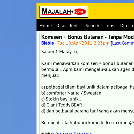
Home
Classifieds
Search
Jobs
Direct
Komisen + Bonus Bulanan - Tanpa Moda
Biebie
-
Tue 19/Apr/2011 2:23pm
[
Last Comm
Salam 1 Malaysia,
Kami menawarkan komisen + bonus bulanan 
bermula 1 April kami mengalu-alukan agen 
menjual:
a) pelbagai tilam bayi unik dalam pelbagai h
b) comforter Narita / Sweaten
c) Stokin bayi unik..
d) Giant Teddy BEAR
d) dan pelbagai barang lagi yang akan meny
Berminat, sila hubungi kami di dccu_corne