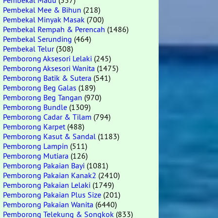
Pembekal Madu
(557)
Pembekal Mee & Bihun
(218)
Pembekal Minyak Masak
(700)
Pembekal Rempah & Perencah
(1486)
Pembekal Serunding
(464)
Pembekal Telur
(308)
Pemborong Aksesori Lelaki
(245)
Pemborong Aksesori Wanita
(1475)
Pemborong Batik & Sutera
(541)
Pemborong Beg Galas
(189)
Pemborong Beg Tangan
(970)
Pemborong Bundle
(1309)
Pemborong Cadar & Tilam
(794)
Pemborong Karpet
(488)
Pemborong Kasut & Sandal
(1183)
Pemborong Lampin
(511)
Pemborong Mutiara
(126)
Pemborong Pakaian Bayi
(1081)
Pemborong Pakaian Kanak2
(2410)
Pemborong Pakaian Lelaki
(1749)
Pemborong Pakaian Plus Size
(201)
Pemborong Pakaian Wanita
(6440)
Pemborong Telekung & Songkok
(833)