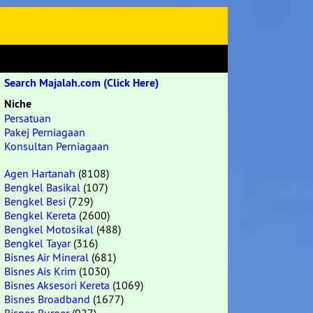
Search Majalah.com (Click Here)
Niche
Persatuan
Pakej Perniagaan
Konsultan Perniagaan
Agen Hartanah
(8108)
Bengkel Basikal
(107)
Bengkel Besi
(729)
Bengkel Kereta
(2600)
Bengkel Motosikal
(488)
Bengkel Tayar
(316)
Bisnes Air Mineral
(681)
Bisnes Ais Krim
(1030)
Bisnes Aksesori Kereta
(1069)
Bisnes Broadband
(1677)