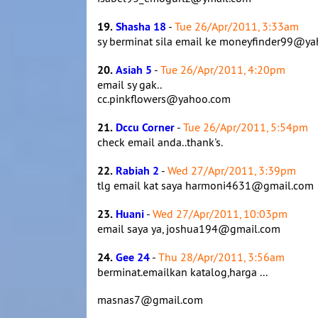
19.
Shasha 18
-
Tue 26/Apr/2011, 3:33am
sy berminat sila email ke moneyfinder99@y
20.
Asiah 5
-
Tue 26/Apr/2011, 4:20pm
email sy gak..
cc.pinkflowers@yahoo.com
21.
Dccu Corner
-
Tue 26/Apr/2011, 5:54pm
check email anda..thank's.
22.
Rabiah 2
-
Wed 27/Apr/2011, 3:39pm
tlg email kat saya harmoni4631@gmail.com
23.
Huani
-
Wed 27/Apr/2011, 10:03pm
email saya ya, joshua194@gmail.com
24.
Gee 24
-
Thu 28/Apr/2011, 3:56am
berminat.emailkan katalog,harga ...
masnas7@gmail.com