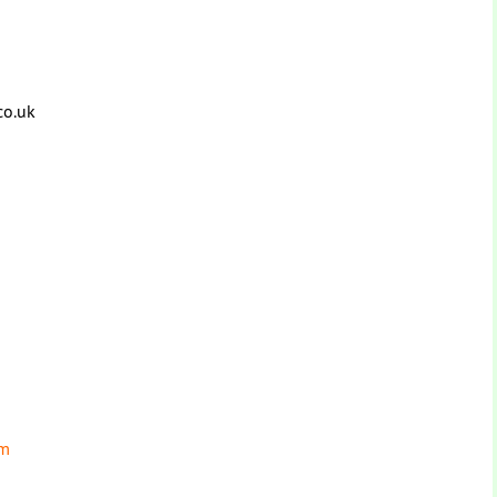
co.uk
am