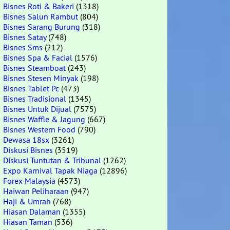
Bisnes Roti & Bakeri
(1318)
Bisnes Salun Rambut
(804)
Bisnes Sarang Burung
(318)
Bisnes Satay
(748)
Bisnes Sms
(212)
Bisnes Spa & Facial
(1576)
Bisnes Steamboat
(243)
Bisnes Stesen Minyak
(198)
Bisnes Tablet Pc
(473)
Bisnes Tradisional
(1345)
Bisnes Untuk Dijual
(7575)
Bisnes Waffle & Jagung
(667)
Bisnes Western Food
(790)
Dewasa 18sx
(3261)
Diskusi Bisnes
(3519)
Diskusi Tuntutan & Tribunal
(1262)
Expo Karnival Tapak Niaga
(12896)
Forex Malaysia
(4573)
Haiwan Peliharaan
(947)
Haji & Umrah
(768)
Hiasan Dalaman
(1355)
Hiasan Taman
(536)