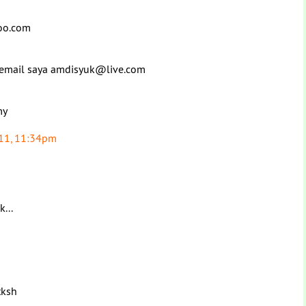
hoo.com
.. email saya amdisyuk@live.com
my
11, 11:34pm
k...
tksh