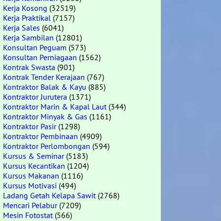
Kerja Kosong
(32519)
Kerja Praktikal
(7157)
Kerja Sales
(6041)
Kerja Sambilan
(12801)
Konsultan Peguam
(573)
Konsultan Perniagaan
(1562)
Kontrak Swasta
(901)
Kontrak Tender Kerajaan
(767)
Kontraktor Balak & Kayu
(885)
Kontraktor Jurutera
(1371)
Kontraktor Marin & Kapal Laut
(344)
Kontraktor Minyak & Gas
(1161)
Kontraktor Pasir
(1298)
Kontraktor Pembinaan
(4909)
Kontraktor Perlombongan
(594)
Kursus & Seminar
(5183)
Kursus Kecantikan
(1204)
Kursus Makanan
(1116)
Kursus Motivasi
(494)
Ladang Getah Kelapa Sawit
(2768)
Mencari Pelabur
(7209)
Mesin Fotostat
(566)