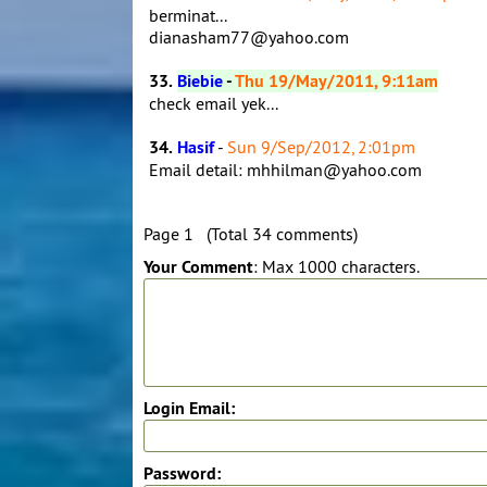
berminat...
dianasham77@yahoo.com
33.
Biebie
-
Thu 19/May/2011, 9:11am
check email yek...
34.
Hasif
-
Sun 9/Sep/2012, 2:01pm
Email detail: mhhilman@yahoo.com
Page 1 (Total 34 comments)
Your Comment
: Max 1000 characters.
Login Email:
Password: