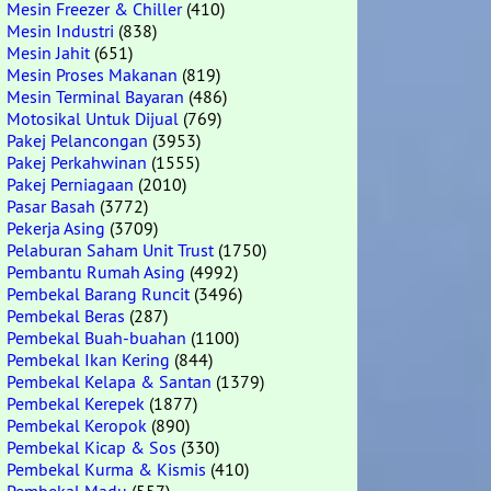
Mesin Freezer & Chiller
(410)
Mesin Industri
(838)
Mesin Jahit
(651)
Mesin Proses Makanan
(819)
Mesin Terminal Bayaran
(486)
Motosikal Untuk Dijual
(769)
Pakej Pelancongan
(3953)
Pakej Perkahwinan
(1555)
Pakej Perniagaan
(2010)
Pasar Basah
(3772)
Pekerja Asing
(3709)
Pelaburan Saham Unit Trust
(1750)
Pembantu Rumah Asing
(4992)
Pembekal Barang Runcit
(3496)
Pembekal Beras
(287)
Pembekal Buah-buahan
(1100)
Pembekal Ikan Kering
(844)
Pembekal Kelapa & Santan
(1379)
Pembekal Kerepek
(1877)
Pembekal Keropok
(890)
Pembekal Kicap & Sos
(330)
Pembekal Kurma & Kismis
(410)