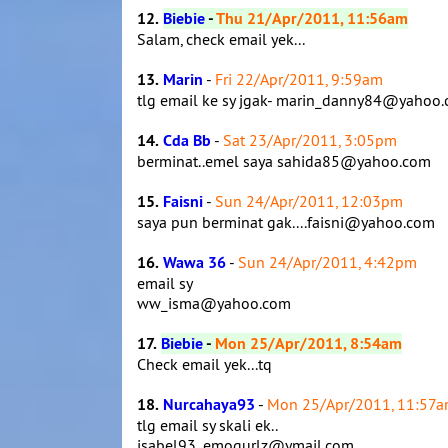
12.
Biebie
-
Thu 21/Apr/2011, 11:56am
Salam, check email yek...
13.
Marin
-
Fri 22/Apr/2011, 9:59am
tlg email ke sy jgak- marin_danny84@yahoo.
14.
Cda Bb
-
Sat 23/Apr/2011, 3:05pm
berminat..emel saya sahida85@yahoo.com
15.
Faisni
-
Sun 24/Apr/2011, 12:03pm
saya pun berminat gak....faisni@yahoo.com
16.
Wawa 36
-
Sun 24/Apr/2011, 4:42pm
email sy
ww_isma@yahoo.com
17.
Biebie
-
Mon 25/Apr/2011, 8:54am
Check email yek...tq
18.
Nurcahaya93
-
Mon 25/Apr/2011, 11:57
tlg email sy skali ek..
isabel93_emogurlz@ymail.com