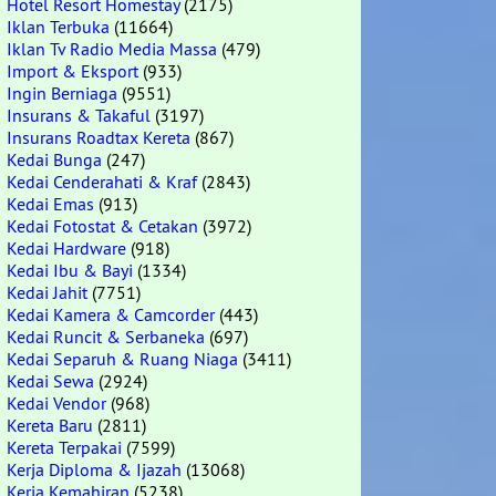
Hotel Resort Homestay
(2175)
Iklan Terbuka
(11664)
Iklan Tv Radio Media Massa
(479)
Import & Eksport
(933)
Ingin Berniaga
(9551)
Insurans & Takaful
(3197)
Insurans Roadtax Kereta
(867)
Kedai Bunga
(247)
Kedai Cenderahati & Kraf
(2843)
Kedai Emas
(913)
Kedai Fotostat & Cetakan
(3972)
Kedai Hardware
(918)
Kedai Ibu & Bayi
(1334)
Kedai Jahit
(7751)
Kedai Kamera & Camcorder
(443)
Kedai Runcit & Serbaneka
(697)
Kedai Separuh & Ruang Niaga
(3411)
Kedai Sewa
(2924)
Kedai Vendor
(968)
Kereta Baru
(2811)
Kereta Terpakai
(7599)
Kerja Diploma & Ijazah
(13068)
Kerja Kemahiran
(5238)