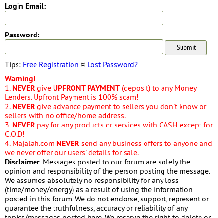
Login Email:
Password:
Tips:
Free Registration
¤
Lost Password?
Warning!
1.
NEVER
give
UPFRONT PAYMENT
(deposit) to any Money
Lenders. Upfront Payment is 100% scam!
2.
NEVER
give advance payment to sellers you don't know or
sellers with no office/home address.
3.
NEVER
pay for any products or services with CASH except for
C.O.D!
4. Majalah.com
NEVER
send any business offers to anyone and
we never offer our users' details for sale.
Disclaimer
. Messages posted to our forum are solely the
opinion and responsibility of the person posting the message.
We assumes absolutely no responsibility for any loss
(time/money/energy) as a result of using the information
posted in this forum. We do not endorse, support, represent or
guarantee the truthfulness, accuracy or reliability of any
topics/messages posted here. We reserve the right to delete or