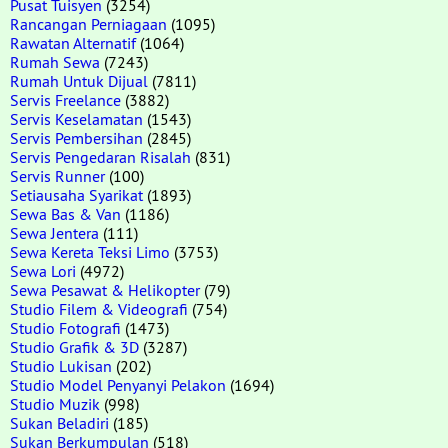
Pusat Tuisyen
(3254)
Rancangan Perniagaan
(1095)
Rawatan Alternatif
(1064)
Rumah Sewa
(7243)
Rumah Untuk Dijual
(7811)
Servis Freelance
(3882)
Servis Keselamatan
(1543)
Servis Pembersihan
(2845)
Servis Pengedaran Risalah
(831)
Servis Runner
(100)
Setiausaha Syarikat
(1893)
Sewa Bas & Van
(1186)
Sewa Jentera
(111)
Sewa Kereta Teksi Limo
(3753)
Sewa Lori
(4972)
Sewa Pesawat & Helikopter
(79)
Studio Filem & Videografi
(754)
Studio Fotografi
(1473)
Studio Grafik & 3D
(3287)
Studio Lukisan
(202)
Studio Model Penyanyi Pelakon
(1694)
Studio Muzik
(998)
Sukan Beladiri
(185)
Sukan Berkumpulan
(518)