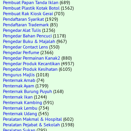
Pembuat Papan Tanda Iklan
(689)
Pembuat Plastik Kotak Botol
(1562)
Pembuat Rak Kiosk Gerai
(703)
Pendaftaran Syarikat
(1929)
Pendaftaran Trademark
(85)
Pengedar Alat Tulis
(1236)
Pengedar Bahan Pencuci
(1178)
Pengedar Buku & Majalah
(967)
Pengedar Contact Lens
(350)
Pengedar Perfume
(2366)
Pengedar Permainan Kanak2
(880)
Pengedar Produk Kecantikan
(4937)
Pengedar Produk Kesihatan
(6105)
Pengurus Majlis
(1018)
Penternak Arnab
(74)
Penternak Ayam
(1799)
Penternak Burung Puyuh
(168)
Penternak Ikan
(1244)
Penternak Kambing
(591)
Penternak Lembu
(734)
Penternak Udang
(545)
Peralatan Makmal & Hospital
(602)
Peralatan Pejabat & Sekolah
(1598)
Peralatan Sukan
(795)