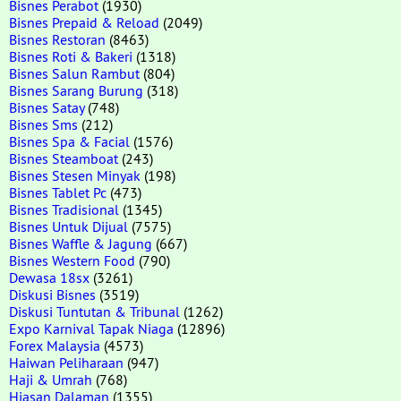
Bisnes Perabot
(1930)
Bisnes Prepaid & Reload
(2049)
Bisnes Restoran
(8463)
Bisnes Roti & Bakeri
(1318)
Bisnes Salun Rambut
(804)
Bisnes Sarang Burung
(318)
Bisnes Satay
(748)
Bisnes Sms
(212)
Bisnes Spa & Facial
(1576)
Bisnes Steamboat
(243)
Bisnes Stesen Minyak
(198)
Bisnes Tablet Pc
(473)
Bisnes Tradisional
(1345)
Bisnes Untuk Dijual
(7575)
Bisnes Waffle & Jagung
(667)
Bisnes Western Food
(790)
Dewasa 18sx
(3261)
Diskusi Bisnes
(3519)
Diskusi Tuntutan & Tribunal
(1262)
Expo Karnival Tapak Niaga
(12896)
Forex Malaysia
(4573)
Haiwan Peliharaan
(947)
Haji & Umrah
(768)
Hiasan Dalaman
(1355)