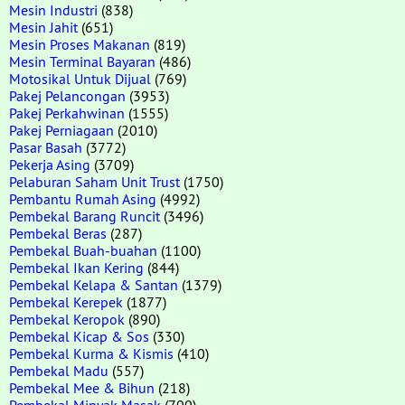
Mesin Industri
(838)
Mesin Jahit
(651)
Mesin Proses Makanan
(819)
Mesin Terminal Bayaran
(486)
Motosikal Untuk Dijual
(769)
Pakej Pelancongan
(3953)
Pakej Perkahwinan
(1555)
Pakej Perniagaan
(2010)
Pasar Basah
(3772)
Pekerja Asing
(3709)
Pelaburan Saham Unit Trust
(1750)
Pembantu Rumah Asing
(4992)
Pembekal Barang Runcit
(3496)
Pembekal Beras
(287)
Pembekal Buah-buahan
(1100)
Pembekal Ikan Kering
(844)
Pembekal Kelapa & Santan
(1379)
Pembekal Kerepek
(1877)
Pembekal Keropok
(890)
Pembekal Kicap & Sos
(330)
Pembekal Kurma & Kismis
(410)
Pembekal Madu
(557)
Pembekal Mee & Bihun
(218)
Pembekal Minyak Masak
(700)