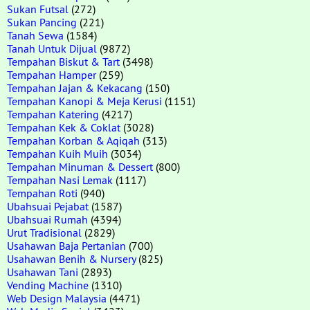
Sukan Futsal
(272)
Sukan Pancing
(221)
Tanah Sewa
(1584)
Tanah Untuk Dijual
(9872)
Tempahan Biskut & Tart
(3498)
Tempahan Hamper
(259)
Tempahan Jajan & Kekacang
(150)
Tempahan Kanopi & Meja Kerusi
(1151)
Tempahan Katering
(4217)
Tempahan Kek & Coklat
(3028)
Tempahan Korban & Aqiqah
(313)
Tempahan Kuih Muih
(3034)
Tempahan Minuman & Dessert
(800)
Tempahan Nasi Lemak
(1117)
Tempahan Roti
(940)
Ubahsuai Pejabat
(1587)
Ubahsuai Rumah
(4394)
Urut Tradisional
(2829)
Usahawan Baja Pertanian
(700)
Usahawan Benih & Nursery
(825)
Usahawan Tani
(2893)
Vending Machine
(1310)
Web Design Malaysia
(4471)