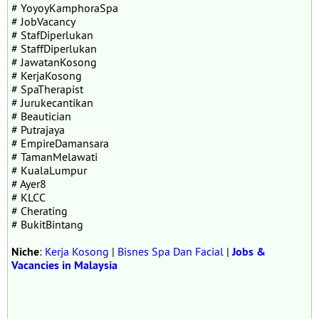
# YoyoyKamphoraSpa
# JobVacancy
# StafDiperlukan
# StaffDiperlukan
# JawatanKosong
# KerjaKosong
# SpaTherapist
# Jurukecantikan
# Beautician
# Putrajaya
# EmpireDamansara
# TamanMelawati
# KualaLumpur
# Ayer8
# KLCC
# Cherating
# BukitBintang
Niche
:
Kerja Kosong
|
Bisnes Spa Dan Facial
|
Jobs &
Vacancies in Malaysia