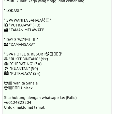
* Mutu kualiti kerja yang tinggi dan cemerlang.
* LOKASI:*
* SPA WANITA SAHAJA💆🏻*
🕌 *PUTRAJAYA* (HQ)
🏬 *TAMAN MELAWATI*
* DAY SPA💆🏻💆🏻‍♂️*
🏰 *DAMANSARA*
* SPA HOTEL & RESORT💆🏻💆🏻‍♂️*
🌇 *BUKIT BINTANG* (4⭐️)
🏝 *CHERATING* (5⭐️)
🏞 *KUANTAN* (5⭐️)
🏙 *PUTRAJAYA* (5⭐️)
💆🏻 Wanita Sahaja
💆🏻💆🏻‍♂️ Unisex
Sila hubungi dengan whatsapp ke: (Faliq)
+60124822204
Untuk maklumat lanjut.