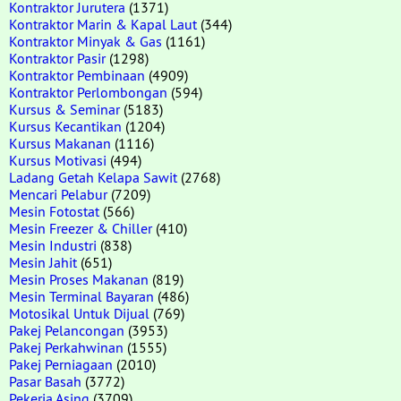
Kontraktor Jurutera
(1371)
Kontraktor Marin & Kapal Laut
(344)
Kontraktor Minyak & Gas
(1161)
Kontraktor Pasir
(1298)
Kontraktor Pembinaan
(4909)
Kontraktor Perlombongan
(594)
Kursus & Seminar
(5183)
Kursus Kecantikan
(1204)
Kursus Makanan
(1116)
Kursus Motivasi
(494)
Ladang Getah Kelapa Sawit
(2768)
Mencari Pelabur
(7209)
Mesin Fotostat
(566)
Mesin Freezer & Chiller
(410)
Mesin Industri
(838)
Mesin Jahit
(651)
Mesin Proses Makanan
(819)
Mesin Terminal Bayaran
(486)
Motosikal Untuk Dijual
(769)
Pakej Pelancongan
(3953)
Pakej Perkahwinan
(1555)
Pakej Perniagaan
(2010)
Pasar Basah
(3772)
Pekerja Asing
(3709)