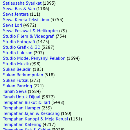
Setiausaha Syarikat
(1893)
Sewa Bas & Van
(1186)
Sewa Jentera
(111)
Sewa Kereta Teksi Limo
(3753)
Sewa Lori
(4972)
Sewa Pesawat & Helikopter
(79)
Studio Filem & Videografi
(754)
Studio Fotografi
(1473)
Studio Grafik & 3D
(3287)
Studio Lukisan
(202)
Studio Model Penyanyi Pelakon
(1694)
Studio Muzik
(998)
Sukan Beladiri
(185)
Sukan Berkumpulan
(518)
Sukan Futsal
(272)
Sukan Pancing
(221)
Tanah Sewa
(1584)
Tanah Untuk Dijual
(9872)
Tempahan Biskut & Tart
(3498)
Tempahan Hamper
(259)
Tempahan Jajan & Kekacang
(150)
Tempahan Kanopi & Meja Kerusi
(1151)
Tempahan Katering
(4217)
Tempahan Kek & Coklat
(3028)