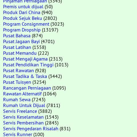
Pinjaman Perniagaan
(3343)
Premis untuk dijual
(50)
Produk Dari China
(940)
Produk Sejuk Beku
(2802)
Program Consignment
(3023)
Program Dropship
(13197)
Pusat Bahasa
(874)
Pusat Jagaan Bayi
(4701)
Pusat Latihan
(1558)
Pusat Memandu
(222)
Pusat Mengaji Agama
(2313)
Pusat Pendidikan Tinggi
(1013)
Pusat Rawatan
(928)
Pusat Tadika & Taska
(3442)
Pusat Tuisyen
(3254)
Rancangan Perniagaan
(1095)
Rawatan Alternatif
(1064)
Rumah Sewa
(7243)
Rumah Untuk Dijual
(7811)
Servis Freelance
(3882)
Servis Keselamatan
(1543)
Servis Pembersihan
(2845)
Servis Pengedaran Risalah
(831)
Servis Runner
(100)