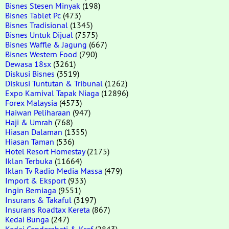
Bisnes Stesen Minyak
(198)
Bisnes Tablet Pc
(473)
Bisnes Tradisional
(1345)
Bisnes Untuk Dijual
(7575)
Bisnes Waffle & Jagung
(667)
Bisnes Western Food
(790)
Dewasa 18sx
(3261)
Diskusi Bisnes
(3519)
Diskusi Tuntutan & Tribunal
(1262)
Expo Karnival Tapak Niaga
(12896)
Forex Malaysia
(4573)
Haiwan Peliharaan
(947)
Haji & Umrah
(768)
Hiasan Dalaman
(1355)
Hiasan Taman
(536)
Hotel Resort Homestay
(2175)
Iklan Terbuka
(11664)
Iklan Tv Radio Media Massa
(479)
Import & Eksport
(933)
Ingin Berniaga
(9551)
Insurans & Takaful
(3197)
Insurans Roadtax Kereta
(867)
Kedai Bunga
(247)
Kedai Cenderahati & Kraf
(2843)