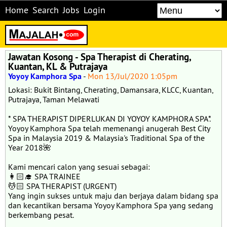
Home
Search
Jobs
Login
Jawatan Kosong - Spa Therapist di Cherating,
Kuantan, KL & Putrajaya
Yoyoy Kamphora Spa
-
Mon 13/Jul/2020 1:05pm
Lokasi: Bukit Bintang, Cherating, Damansara, KLCC, Kuantan,
Putrajaya, Taman Melawati
* SPA THERAPIST DIPERLUKAN DI YOYOY KAMPHORA SPA*.
Yoyoy Kamphora Spa telah memenangi anugerah Best City
Spa in Malaysia 2019 & Malaysia's Traditional Spa of the
Year 2018🌺
Kami mencari calon yang sesuai sebagai:
👩🏻‍🎓 SPA TRAINEE
💆🏻 SPA THERAPIST (URGENT)
Yang ingin sukses untuk maju dan berjaya dalam bidang spa
dan kecantikan bersama Yoyoy Kamphora Spa yang sedang
berkembang pesat.