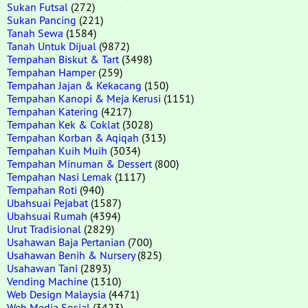
Sukan Futsal
(272)
Sukan Pancing
(221)
Tanah Sewa
(1584)
Tanah Untuk Dijual
(9872)
Tempahan Biskut & Tart
(3498)
Tempahan Hamper
(259)
Tempahan Jajan & Kekacang
(150)
Tempahan Kanopi & Meja Kerusi
(1151)
Tempahan Katering
(4217)
Tempahan Kek & Coklat
(3028)
Tempahan Korban & Aqiqah
(313)
Tempahan Kuih Muih
(3034)
Tempahan Minuman & Dessert
(800)
Tempahan Nasi Lemak
(1117)
Tempahan Roti
(940)
Ubahsuai Pejabat
(1587)
Ubahsuai Rumah
(4394)
Urut Tradisional
(2829)
Usahawan Baja Pertanian
(700)
Usahawan Benih & Nursery
(825)
Usahawan Tani
(2893)
Vending Machine
(1310)
Web Design Malaysia
(4471)
Web Media Sosial
(3423)