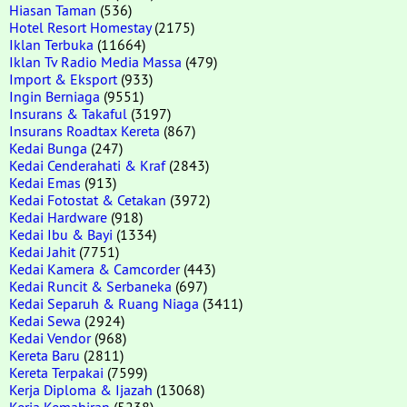
Hiasan Taman
(536)
Hotel Resort Homestay
(2175)
Iklan Terbuka
(11664)
Iklan Tv Radio Media Massa
(479)
Import & Eksport
(933)
Ingin Berniaga
(9551)
Insurans & Takaful
(3197)
Insurans Roadtax Kereta
(867)
Kedai Bunga
(247)
Kedai Cenderahati & Kraf
(2843)
Kedai Emas
(913)
Kedai Fotostat & Cetakan
(3972)
Kedai Hardware
(918)
Kedai Ibu & Bayi
(1334)
Kedai Jahit
(7751)
Kedai Kamera & Camcorder
(443)
Kedai Runcit & Serbaneka
(697)
Kedai Separuh & Ruang Niaga
(3411)
Kedai Sewa
(2924)
Kedai Vendor
(968)
Kereta Baru
(2811)
Kereta Terpakai
(7599)
Kerja Diploma & Ijazah
(13068)
Kerja Kemahiran
(5238)