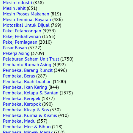
Mesin Industri
(838)
Mesin Jahit
(651)
Mesin Proses Makanan
(819)
Mesin Terminal Bayaran
(486)
Motosikal Untuk Dijual
(769)
Pakej Pelancongan
(3953)
Pakej Perkahwinan
(1555)
Pakej Perniagaan
(2010)
Pasar Basah
(3772)
Pekerja Asing
(3709)
Pelaburan Saham Unit Trust
(1750)
Pembantu Rumah Asing
(4992)
Pembekal Barang Runcit
(3496)
Pembekal Beras
(287)
Pembekal Buah-buahan
(1100)
Pembekal Ikan Kering
(844)
Pembekal Kelapa & Santan
(1379)
Pembekal Kerepek
(1877)
Pembekal Keropok
(890)
Pembekal Kicap & Sos
(330)
Pembekal Kurma & Kismis
(410)
Pembekal Madu
(557)
Pembekal Mee & Bihun
(218)
Pembekal Minyak Masak
(700)