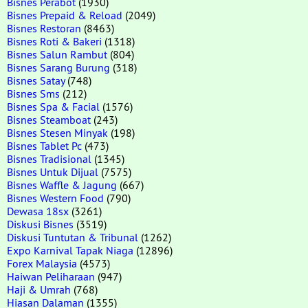
Bisnes Perabot
(1930)
Bisnes Prepaid & Reload
(2049)
Bisnes Restoran
(8463)
Bisnes Roti & Bakeri
(1318)
Bisnes Salun Rambut
(804)
Bisnes Sarang Burung
(318)
Bisnes Satay
(748)
Bisnes Sms
(212)
Bisnes Spa & Facial
(1576)
Bisnes Steamboat
(243)
Bisnes Stesen Minyak
(198)
Bisnes Tablet Pc
(473)
Bisnes Tradisional
(1345)
Bisnes Untuk Dijual
(7575)
Bisnes Waffle & Jagung
(667)
Bisnes Western Food
(790)
Dewasa 18sx
(3261)
Diskusi Bisnes
(3519)
Diskusi Tuntutan & Tribunal
(1262)
Expo Karnival Tapak Niaga
(12896)
Forex Malaysia
(4573)
Haiwan Peliharaan
(947)
Haji & Umrah
(768)
Hiasan Dalaman
(1355)