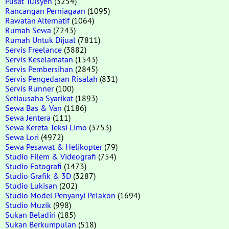
Pusat Tuisyen
(3254)
Rancangan Perniagaan
(1095)
Rawatan Alternatif
(1064)
Rumah Sewa
(7243)
Rumah Untuk Dijual
(7811)
Servis Freelance
(3882)
Servis Keselamatan
(1543)
Servis Pembersihan
(2845)
Servis Pengedaran Risalah
(831)
Servis Runner
(100)
Setiausaha Syarikat
(1893)
Sewa Bas & Van
(1186)
Sewa Jentera
(111)
Sewa Kereta Teksi Limo
(3753)
Sewa Lori
(4972)
Sewa Pesawat & Helikopter
(79)
Studio Filem & Videografi
(754)
Studio Fotografi
(1473)
Studio Grafik & 3D
(3287)
Studio Lukisan
(202)
Studio Model Penyanyi Pelakon
(1694)
Studio Muzik
(998)
Sukan Beladiri
(185)
Sukan Berkumpulan
(518)