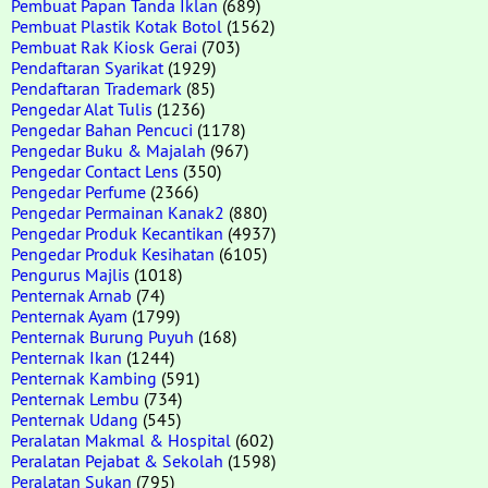
Pembuat Papan Tanda Iklan
(689)
Pembuat Plastik Kotak Botol
(1562)
Pembuat Rak Kiosk Gerai
(703)
Pendaftaran Syarikat
(1929)
Pendaftaran Trademark
(85)
Pengedar Alat Tulis
(1236)
Pengedar Bahan Pencuci
(1178)
Pengedar Buku & Majalah
(967)
Pengedar Contact Lens
(350)
Pengedar Perfume
(2366)
Pengedar Permainan Kanak2
(880)
Pengedar Produk Kecantikan
(4937)
Pengedar Produk Kesihatan
(6105)
Pengurus Majlis
(1018)
Penternak Arnab
(74)
Penternak Ayam
(1799)
Penternak Burung Puyuh
(168)
Penternak Ikan
(1244)
Penternak Kambing
(591)
Penternak Lembu
(734)
Penternak Udang
(545)
Peralatan Makmal & Hospital
(602)
Peralatan Pejabat & Sekolah
(1598)
Peralatan Sukan
(795)