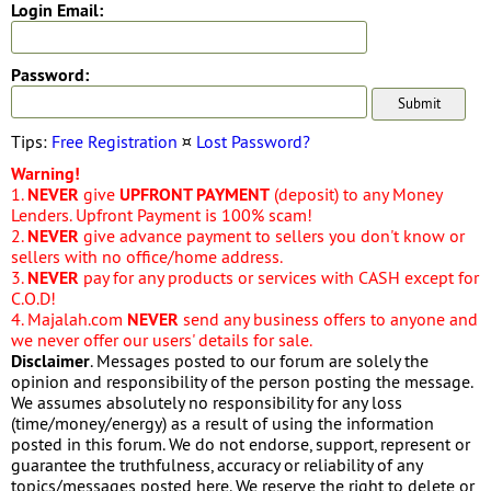
Login Email:
Password:
Tips:
Free Registration
¤
Lost Password?
Warning!
1.
NEVER
give
UPFRONT PAYMENT
(deposit) to any Money
Lenders. Upfront Payment is 100% scam!
2.
NEVER
give advance payment to sellers you don't know or
sellers with no office/home address.
3.
NEVER
pay for any products or services with CASH except for
C.O.D!
4. Majalah.com
NEVER
send any business offers to anyone and
we never offer our users' details for sale.
Disclaimer
. Messages posted to our forum are solely the
opinion and responsibility of the person posting the message.
We assumes absolutely no responsibility for any loss
(time/money/energy) as a result of using the information
posted in this forum. We do not endorse, support, represent or
guarantee the truthfulness, accuracy or reliability of any
topics/messages posted here. We reserve the right to delete or