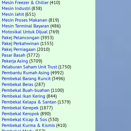
Mesin Freezer & Chiller
(410)
Mesin Industri
(838)
Mesin Jahit
(651)
Mesin Proses Makanan
(819)
Mesin Terminal Bayaran
(486)
Motosikal Untuk Dijual
(769)
Pakej Pelancongan
(3953)
Pakej Perkahwinan
(1555)
Pakej Perniagaan
(2010)
Pasar Basah
(3772)
Pekerja Asing
(3709)
Pelaburan Saham Unit Trust
(1750)
Pembantu Rumah Asing
(4992)
Pembekal Barang Runcit
(3496)
Pembekal Beras
(287)
Pembekal Buah-buahan
(1100)
Pembekal Ikan Kering
(844)
Pembekal Kelapa & Santan
(1379)
Pembekal Kerepek
(1877)
Pembekal Keropok
(890)
Pembekal Kicap & Sos
(330)
Pembekal Kurma & Kismis
(410)