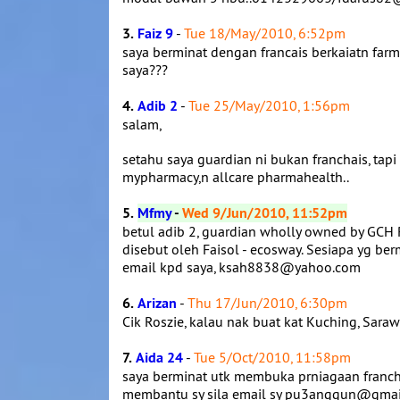
3.
Faiz 9
-
Tue 18/May/2010, 6:52pm
saya berminat dengan francais berkaiatn far
saya???
4.
Adib 2
-
Tue 25/May/2010, 1:56pm
salam,
setahu saya guardian ni bukan franchais, tapi 
mypharmacy,n allcare pharmahealth..
5.
Mfmy
-
Wed 9/Jun/2010, 11:52pm
betul adib 2, guardian wholly owned by GCH R
disebut oleh Faisol - ecosway. Sesiapa yg be
email kpd saya, ksah8838@yahoo.com
6.
Arizan
-
Thu 17/Jun/2010, 6:30pm
Cik Roszie, kalau nak buat kat Kuching, Sara
7.
Aida 24
-
Tue 5/Oct/2010, 11:58pm
saya berminat utk membuka prniagaan franchi
membantu sy sila email sy pu3anggun@gmai