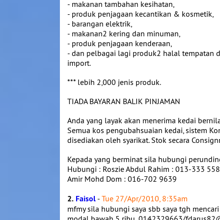
- makanan tambahan kesihatan,
- produk penjagaan kecantikan & kosmetik,
- barangan elektrik,
- makanan2 kering dan minuman,
- produk penjagaan kenderaan,
- dan pelbagai lagi produk2 halal tempatan 
import.
*** lebih 2,000 jenis produk.
TIADA BAYARAN BALIK PINJAMAN
Anda yang layak akan menerima kedai bernil
Semua kos pengubahsuaian kedai, sistem Komp
disediakan oleh syarikat. Stok secara Consign
Kepada yang berminat sila hubungi perunding
Hubungi : Roszie Abdul Rahim : 013-333 55
Amir Mohd Dom : 016-702 9639
2.
Faisol
-
Tue 27/Apr/2010, 8:35am
mfmy sila hubungi saya sbb saya tgh mencari 
modal bawah 5 ribu..0142329663/fdarus8