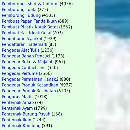
Pemborong Tshirt & Uniform
(4956)
Pemborong Tuala
(272)
Pemborong Tudung
(4105)
Pembuat Papan Tanda Iklan
(689)
Pembuat Plastik Kotak Botol
(1562)
Pembuat Rak Kiosk Gerai
(703)
Pendaftaran Syarikat
(1929)
Pendaftaran Trademark
(85)
Pengedar Alat Tulis
(1236)
Pengedar Bahan Pencuci
(1178)
Pengedar Buku & Majalah
(967)
Pengedar Contact Lens
(350)
Pengedar Perfume
(2366)
Pengedar Permainan Kanak2
(880)
Pengedar Produk Kecantikan
(4937)
Pengedar Produk Kesihatan
(6105)
Pengurus Majlis
(1018)
Penternak Arnab
(74)
Penternak Ayam
(1799)
Penternak Burung Puyuh
(168)
Penternak Ikan
(1244)
Penternak Kambing
(591)