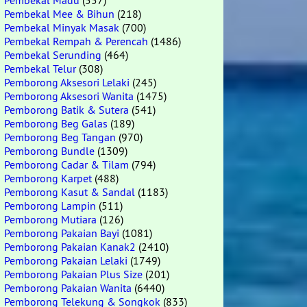
Pembekal Madu
(557)
Pembekal Mee & Bihun
(218)
Pembekal Minyak Masak
(700)
Pembekal Rempah & Perencah
(1486)
Pembekal Serunding
(464)
Pembekal Telur
(308)
Pemborong Aksesori Lelaki
(245)
Pemborong Aksesori Wanita
(1475)
Pemborong Batik & Sutera
(541)
Pemborong Beg Galas
(189)
Pemborong Beg Tangan
(970)
Pemborong Bundle
(1309)
Pemborong Cadar & Tilam
(794)
Pemborong Karpet
(488)
Pemborong Kasut & Sandal
(1183)
Pemborong Lampin
(511)
Pemborong Mutiara
(126)
Pemborong Pakaian Bayi
(1081)
Pemborong Pakaian Kanak2
(2410)
Pemborong Pakaian Lelaki
(1749)
Pemborong Pakaian Plus Size
(201)
Pemborong Pakaian Wanita
(6440)
Pemborong Telekung & Songkok
(833)