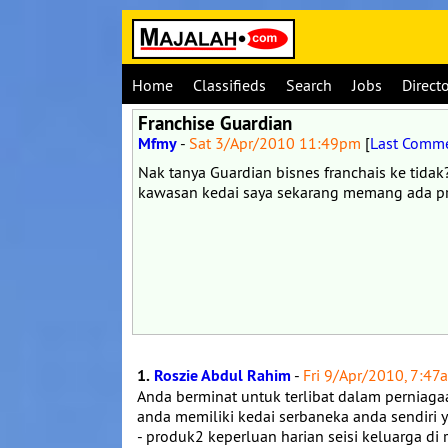
Home
Classifieds
Search
Jobs
Direct
Franchise Guardian
Mfmy
-
Sat 3/Apr/2010 11:49pm
[
Last Comm
Nak tanya Guardian bisnes franchais ke tidak
kawasan kedai saya sekarang memang ada pro
1.
Roszie Abdul Rahim
-
Fri 9/Apr/2010, 7:47
Anda berminat untuk terlibat dalam perniag
anda memiliki kedai serbaneka anda sendiri 
- produk2 keperluan harian seisi keluarga di