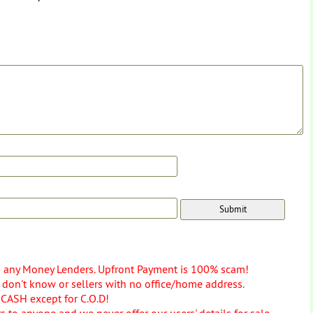
o any Money Lenders. Upfront Payment is 100% scam!
don't know or sellers with no office/home address.
 CASH except for C.O.D!
 to anyone and we never offer our users' details for sale.