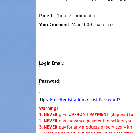
Page 1 (Total 7 comments)
Your Comment
: Max 1000 characters.
Login Email:
Password:
Tips:
Free Registration
¤
Lost Password?
Warning!
1.
NEVER
give
UPFRONT PAYMENT
(deposit) t
2.
NEVER
give advance payment to sellers you 
3.
NEVER
pay for any products or services with
4. Majalah.com
send any business offers