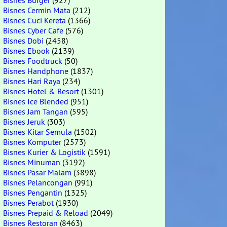
Bisnes Burger
(927)
Bisnes Cermin Mata
(212)
Bisnes Cuci Kereta
(1366)
Bisnes Cyber Cafe
(576)
Bisnes Dobi
(2458)
Bisnes Ebook
(2139)
Bisnes Foodtruck
(50)
Bisnes Handphone
(1837)
Bisnes Hari Raya
(234)
Bisnes Hotel & Resort
(1301)
Bisnes Ice Blended
(951)
Bisnes Jam Tangan
(595)
Bisnes Jeruk
(303)
Bisnes Kitar Semula
(1502)
Bisnes Komputer
(2573)
Bisnes Kurier & Logistik
(1591)
Bisnes Minuman
(3192)
Bisnes Pasar Malam
(3898)
Bisnes Pelancongan
(991)
Bisnes Pengantin
(1325)
Bisnes Perabot
(1930)
Bisnes Prepaid & Reload
(2049)
Bisnes Restoran
(8463)