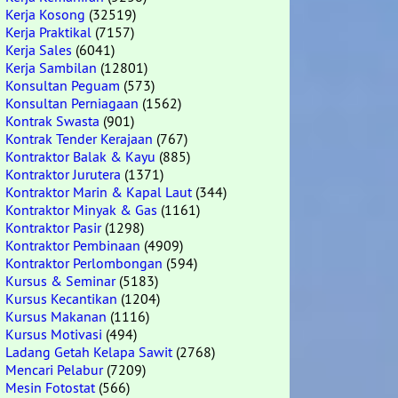
Kerja Kosong
(32519)
Kerja Praktikal
(7157)
Kerja Sales
(6041)
Kerja Sambilan
(12801)
Konsultan Peguam
(573)
Konsultan Perniagaan
(1562)
Kontrak Swasta
(901)
Kontrak Tender Kerajaan
(767)
Kontraktor Balak & Kayu
(885)
Kontraktor Jurutera
(1371)
Kontraktor Marin & Kapal Laut
(344)
Kontraktor Minyak & Gas
(1161)
Kontraktor Pasir
(1298)
Kontraktor Pembinaan
(4909)
Kontraktor Perlombongan
(594)
Kursus & Seminar
(5183)
Kursus Kecantikan
(1204)
Kursus Makanan
(1116)
Kursus Motivasi
(494)
Ladang Getah Kelapa Sawit
(2768)
Mencari Pelabur
(7209)
Mesin Fotostat
(566)