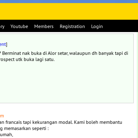
ory
Youtube
Members
Registration
Login
ent
]
? Berminat nak buka di Alor setar, walaupun dh banyak tapi di
spect utk buka lagi satu.
am
aan francais tapi kekurangan modal. Kami boleh membantu
yg memasarkan seperti :
 rumah,