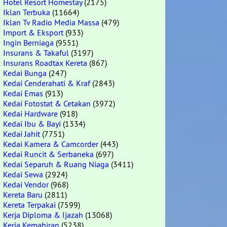
Hotel Resort Homestay
(2175)
Iklan Terbuka
(11664)
Iklan Tv Radio Media Massa
(479)
Import & Eksport
(933)
Ingin Berniaga
(9551)
Insurans & Takaful
(3197)
Insurans Roadtax Kereta
(867)
Kedai Bunga
(247)
Kedai Cenderahati & Kraf
(2843)
Kedai Emas
(913)
Kedai Fotostat & Cetakan
(3972)
Kedai Hardware
(918)
Kedai Ibu & Bayi
(1334)
Kedai Jahit
(7751)
Kedai Kamera & Camcorder
(443)
Kedai Runcit & Serbaneka
(697)
Kedai Separuh & Ruang Niaga
(3411)
Kedai Sewa
(2924)
Kedai Vendor
(968)
Kereta Baru
(2811)
Kereta Terpakai
(7599)
Kerja Diploma & Ijazah
(13068)
Kerja Kemahiran
(5238)