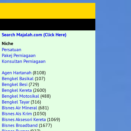
Search Majalah.com (Click Here)
Niche
Persatuan
Pakej Perniagaan
Konsultan Perniagaan
Agen Hartanah
(8108)
Bengkel Basikal
(107)
Bengkel Besi
(729)
Bengkel Kereta
(2600)
Bengkel Motosikal
(488)
Bengkel Tayar
(316)
Bisnes Air Mineral
(681)
Bisnes Ais Krim
(1030)
Bisnes Aksesori Kereta
(1069)
Bisnes Broadband
(1677)