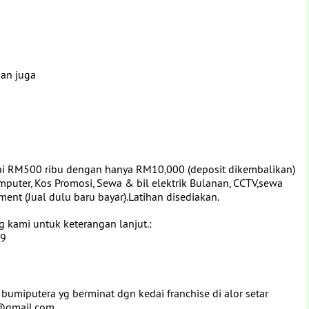
dan juga
ai RM500 ribu dengan hanya RM10,000 (deposit dikembalikan)
uter, Kos Promosi, Sewa & bil elektrik Bulanan, CCTV,sewa
ment (Jual dulu baru bayar).Latihan disediakan.
 kami untuk keterangan lanjut.:
89
bumiputera yg berminat dgn kedai franchise di alor setar
2@gmail.com