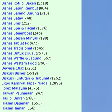
Bisnes Roti & Bakeri
(1318)
Bisnes Salun Rambut
(804)
Bisnes Sarang Burung
(318)
Bisnes Satay
(748)
Bisnes Sms
(212)
Bisnes Spa & Facial
(1576)
Bisnes Steamboat
(243)
Bisnes Stesen Minyak
(198)
Bisnes Tablet Pc
(473)
Bisnes Tradisional
(1345)
Bisnes Untuk Dijual
(7575)
Bisnes Waffle & Jagung
(667)
Bisnes Western Food
(790)
Dewasa 18sx
(3261)
Diskusi Bisnes
(3519)
Diskusi Tuntutan & Tribunal
(1262)
Expo Karnival Tapak Niaga
(12896)
Forex Malaysia
(4573)
Haiwan Peliharaan
(947)
Haji & Umrah
(768)
Hiasan Dalaman
(1355)
Hiasan Taman
(536)