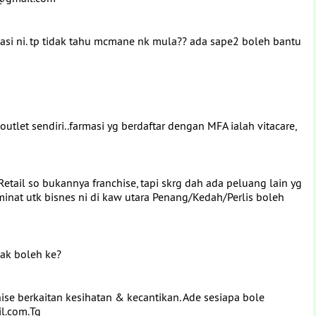
masi ni. tp tidak tahu mcmane nk mula?? ada sape2 boleh bantu
outlet sendiri..farmasi yg berdaftar dengan MFA ialah vitacare,
etail so bukannya franchise, tapi skrg dah ada peluang lain yg
rminat utk bisnes ni di kaw utara Penang/Kedah/Perlis boleh
wak boleh ke?
se berkaitan kesihatan & kecantikan. Ade sesiapa bole
l.com.Tq