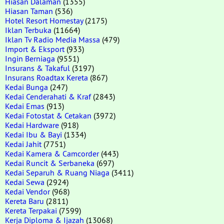
Hiasan Dalaman
(1355)
Hiasan Taman
(536)
Hotel Resort Homestay
(2175)
Iklan Terbuka
(11664)
Iklan Tv Radio Media Massa
(479)
Import & Eksport
(933)
Ingin Berniaga
(9551)
Insurans & Takaful
(3197)
Insurans Roadtax Kereta
(867)
Kedai Bunga
(247)
Kedai Cenderahati & Kraf
(2843)
Kedai Emas
(913)
Kedai Fotostat & Cetakan
(3972)
Kedai Hardware
(918)
Kedai Ibu & Bayi
(1334)
Kedai Jahit
(7751)
Kedai Kamera & Camcorder
(443)
Kedai Runcit & Serbaneka
(697)
Kedai Separuh & Ruang Niaga
(3411)
Kedai Sewa
(2924)
Kedai Vendor
(968)
Kereta Baru
(2811)
Kereta Terpakai
(7599)
Kerja Diploma & Ijazah
(13068)