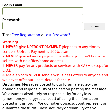
Login Email:
Password:
Tips:
Free Registration
¤
Lost Password?
Warning!
1.
NEVER
give
UPFRONT PAYMENT
(deposit) to any Money
Lenders. Upfront Payment is 100% scam!
2.
NEVER
give advance payment to sellers you don't know or
sellers with no office/home address.
3.
NEVER
pay for any products or services with CASH except for
C.O.D!
4. Majalah.com
NEVER
send any business offers to anyone and
we never offer our users' details for sale.
Disclaimer
. Messages posted to our forum are solely the
opinion and responsibility of the person posting the message.
We assumes absolutely no responsibility for any loss
(time/money/energy) as a result of using the information
posted in this forum. We do not endorse, support, represent or
guarantee the truthfulness, accuracy or reliability of any