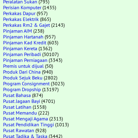
Peralatan Sukan
(795)
Perisian Komputer
(1435)
Perkakas Dapur
(957)
Perkakas Elektrik
(865)
Perkakas Rm2 & Gajet
(2143)
Pinjaman AIM
(238)
Pinjaman Hartanah
(957)
Pinjaman Kad Kredit
(603)
Pinjaman Kereta
(1362)
Pinjaman Peribadi
(30107)
Pinjaman Perniagaan
(3343)
Premis untuk dijual
(50)
Produk Dari China
(940)
Produk Sejuk Beku
(2802)
Program Consignment
(3023)
Program Dropship
(13197)
Pusat Bahasa
(874)
Pusat Jagaan Bayi
(4701)
Pusat Latihan
(1558)
Pusat Memandu
(222)
Pusat Mengaji Agama
(2313)
Pusat Pendidikan Tinggi
(1013)
Pusat Rawatan
(928)
Pusat Tadika & Taska
(3442)