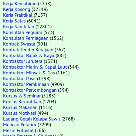
Kerja Kemahiran
(5238)
Kerja Kosong
(32519)
Kerja Praktikal
(7157)
Kerja Sales
(6041)
Kerja Sambilan
(12801)
Konsultan Peguam
(573)
Konsultan Perniagaan
(1562)
Kontrak Swasta
(901)
Kontrak Tender Kerajaan
(767)
Kontraktor Balak & Kayu
(885)
Kontraktor Jurutera
(1371)
Kontraktor Marin & Kapal Laut
(344)
Kontraktor Minyak & Gas
(1161)
Kontraktor Pasir
(1298)
Kontraktor Pembinaan
(4909)
Kontraktor Perlombongan
(594)
Kursus & Seminar
(5183)
Kursus Kecantikan
(1204)
Kursus Makanan
(1116)
Kursus Motivasi
(494)
Ladang Getah Kelapa Sawit
(2768)
Mencari Pelabur
(7209)
Mesin Fotostat
(566)
Mesin Freezer & Chiller
(410)