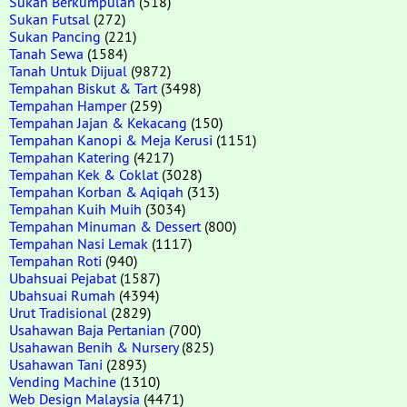
Sukan Berkumpulan
(518)
Sukan Futsal
(272)
Sukan Pancing
(221)
Tanah Sewa
(1584)
Tanah Untuk Dijual
(9872)
Tempahan Biskut & Tart
(3498)
Tempahan Hamper
(259)
Tempahan Jajan & Kekacang
(150)
Tempahan Kanopi & Meja Kerusi
(1151)
Tempahan Katering
(4217)
Tempahan Kek & Coklat
(3028)
Tempahan Korban & Aqiqah
(313)
Tempahan Kuih Muih
(3034)
Tempahan Minuman & Dessert
(800)
Tempahan Nasi Lemak
(1117)
Tempahan Roti
(940)
Ubahsuai Pejabat
(1587)
Ubahsuai Rumah
(4394)
Urut Tradisional
(2829)
Usahawan Baja Pertanian
(700)
Usahawan Benih & Nursery
(825)
Usahawan Tani
(2893)
Vending Machine
(1310)
Web Design Malaysia
(4471)