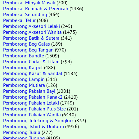
Pembekal Minyak Masak
(700)
Pembekal Rempah & Perencah
(1486)
Pembekal Serunding
(464)
Pembekal Telur
(308)
Pemborong Aksesori Lelaki
(245)
Pemborong Aksesori Wanita
(1475)
Pemborong Batik & Sutera
(541)
Pemborong Beg Galas
(189)
Pemborong Beg Tangan
(970)
Pemborong Bundle
(1309)
Pemborong Cadar & Tilam
(794)
Pemborong Karpet
(488)
Pemborong Kasut & Sandal
(1183)
Pemborong Lampin
(511)
Pemborong Mutiara
(126)
Pemborong Pakaian Bayi
(1081)
Pemborong Pakaian Kanak2
(2410)
Pemborong Pakaian Lelaki
(1749)
Pemborong Pakaian Plus Size
(201)
Pemborong Pakaian Wanita
(6440)
Pemborong Telekung & Songkok
(833)
Pemborong Tshirt & Uniform
(4956)
Pemborong Tuala
(272)
Pemborong Tudung
(4105)