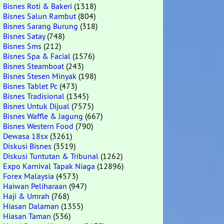
Bisnes Roti & Bakeri
(1318)
Bisnes Salun Rambut
(804)
Bisnes Sarang Burung
(318)
Bisnes Satay
(748)
Bisnes Sms
(212)
Bisnes Spa & Facial
(1576)
Bisnes Steamboat
(243)
Bisnes Stesen Minyak
(198)
Bisnes Tablet Pc
(473)
Bisnes Tradisional
(1345)
Bisnes Untuk Dijual
(7575)
Bisnes Waffle & Jagung
(667)
Bisnes Western Food
(790)
Dewasa 18sx
(3261)
Diskusi Bisnes
(3519)
Diskusi Tuntutan & Tribunal
(1262)
Expo Karnival Tapak Niaga
(12896)
Forex Malaysia
(4573)
Haiwan Peliharaan
(947)
Haji & Umrah
(768)
Hiasan Dalaman
(1355)
Hiasan Taman
(536)