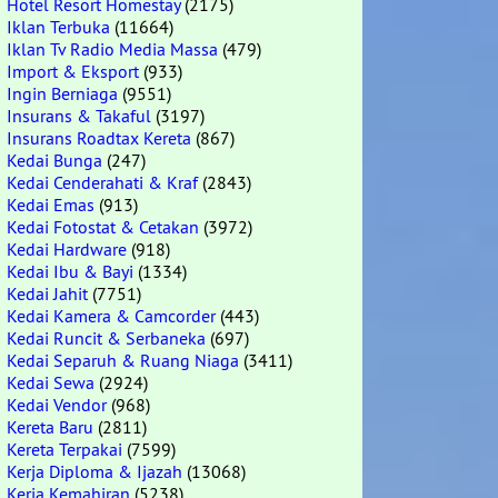
Hotel Resort Homestay
(2175)
Iklan Terbuka
(11664)
Iklan Tv Radio Media Massa
(479)
Import & Eksport
(933)
Ingin Berniaga
(9551)
Insurans & Takaful
(3197)
Insurans Roadtax Kereta
(867)
Kedai Bunga
(247)
Kedai Cenderahati & Kraf
(2843)
Kedai Emas
(913)
Kedai Fotostat & Cetakan
(3972)
Kedai Hardware
(918)
Kedai Ibu & Bayi
(1334)
Kedai Jahit
(7751)
Kedai Kamera & Camcorder
(443)
Kedai Runcit & Serbaneka
(697)
Kedai Separuh & Ruang Niaga
(3411)
Kedai Sewa
(2924)
Kedai Vendor
(968)
Kereta Baru
(2811)
Kereta Terpakai
(7599)
Kerja Diploma & Ijazah
(13068)
Kerja Kemahiran
(5238)