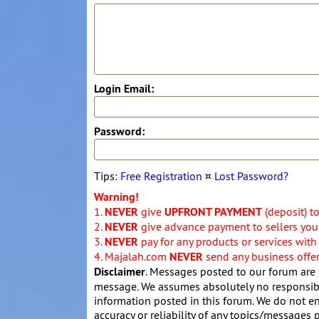
Login Email:
Password:
Tips:
Free Registration
¤
Lost Password?
Warning!
1.
NEVER
give
UPFRONT PAYMENT
(deposit) t
2.
NEVER
give advance payment to sellers you 
3.
NEVER
pay for any products or services with
4. Majalah.com
NEVER
send any business offers
Disclaimer
. Messages posted to our forum are 
message. We assumes absolutely no responsibil
information posted in this forum. We do not en
accuracy or reliability of any topics/messages p