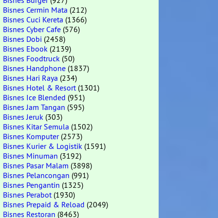
Bisnes Burger
(927)
Bisnes Cermin Mata
(212)
Bisnes Cuci Kereta
(1366)
Bisnes Cyber Cafe
(576)
Bisnes Dobi
(2458)
Bisnes Ebook
(2139)
Bisnes Foodtruck
(50)
Bisnes Handphone
(1837)
Bisnes Hari Raya
(234)
Bisnes Hotel & Resort
(1301)
Bisnes Ice Blended
(951)
Bisnes Jam Tangan
(595)
Bisnes Jeruk
(303)
Bisnes Kitar Semula
(1502)
Bisnes Komputer
(2573)
Bisnes Kurier & Logistik
(1591)
Bisnes Minuman
(3192)
Bisnes Pasar Malam
(3898)
Bisnes Pelancongan
(991)
Bisnes Pengantin
(1325)
Bisnes Perabot
(1930)
Bisnes Prepaid & Reload
(2049)
Bisnes Restoran
(8463)