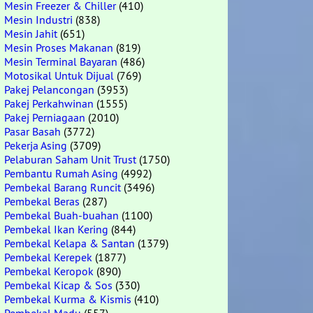
Mesin Freezer & Chiller
(410)
Mesin Industri
(838)
Mesin Jahit
(651)
Mesin Proses Makanan
(819)
Mesin Terminal Bayaran
(486)
Motosikal Untuk Dijual
(769)
Pakej Pelancongan
(3953)
Pakej Perkahwinan
(1555)
Pakej Perniagaan
(2010)
Pasar Basah
(3772)
Pekerja Asing
(3709)
Pelaburan Saham Unit Trust
(1750)
Pembantu Rumah Asing
(4992)
Pembekal Barang Runcit
(3496)
Pembekal Beras
(287)
Pembekal Buah-buahan
(1100)
Pembekal Ikan Kering
(844)
Pembekal Kelapa & Santan
(1379)
Pembekal Kerepek
(1877)
Pembekal Keropok
(890)
Pembekal Kicap & Sos
(330)
Pembekal Kurma & Kismis
(410)