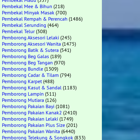
Pembekal Madu
(557)
Pembekal Mee & Bihun
(218)
Pembekal Minyak Masak
(700)
Pembekal Rempah & Perencah
(1486)
Pembekal Serunding
(464)
Pembekal Telur
(308)
Pemborong Aksesori Lelaki
(245)
Pemborong Aksesori Wanita
(1475)
Pemborong Batik & Sutera
(541)
Pemborong Beg Galas
(189)
Pemborong Beg Tangan
(970)
Pemborong Bundle
(1309)
Pemborong Cadar & Tilam
(794)
Pemborong Karpet
(488)
Pemborong Kasut & Sandal
(1183)
Pemborong Lampin
(511)
Pemborong Mutiara
(126)
Pemborong Pakaian Bayi
(1081)
Pemborong Pakaian Kanak2
(2410)
Pemborong Pakaian Lelaki
(1749)
Pemborong Pakaian Plus Size
(201)
Pemborong Pakaian Wanita
(6440)
Pemborong Telekung & Songkok
(833)