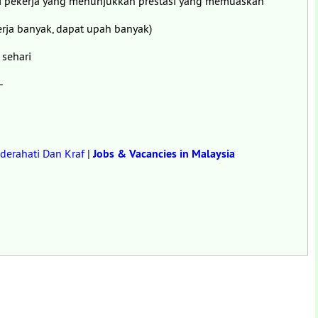
gi pekerja yang menunjukkan prestasi yang memuaskan
rja banyak, dapat upah banyak)
 sehari
-
derahati Dan Kraf
|
Jobs & Vacancies in Malaysia