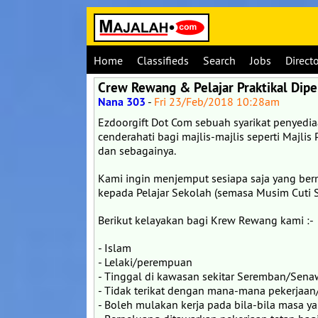
Home
Classifieds
Search
Jobs
Direct
Crew Rewang & Pelajar Praktikal Dip
Nana 303
-
Fri 23/Feb/2018 10:28am
Ezdoorgift Dot Com sebuah syarikat penyed
cenderahati bagi majlis-majlis seperti Majlis 
dan sebagainya.
Kami ingin menjemput sesiapa saja yang berm
kepada Pelajar Sekolah (semasa Musim Cuti S
Berikut kelayakan bagi Krew Rewang kami :-
- Islam
- Lelaki/perempuan
- Tinggal di kawasan sekitar Seremban/Sen
- Tidak terikat dengan mana-mana pekerjaan
- Boleh mulakan kerja pada bila-bila masa y