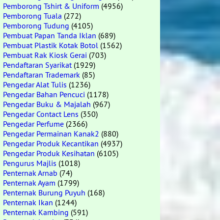
Pemborong Tshirt & Uniform
(4956)
Pemborong Tuala
(272)
Pemborong Tudung
(4105)
Pembuat Papan Tanda Iklan
(689)
Pembuat Plastik Kotak Botol
(1562)
Pembuat Rak Kiosk Gerai
(703)
Pendaftaran Syarikat
(1929)
Pendaftaran Trademark
(85)
Pengedar Alat Tulis
(1236)
Pengedar Bahan Pencuci
(1178)
Pengedar Buku & Majalah
(967)
Pengedar Contact Lens
(350)
Pengedar Perfume
(2366)
Pengedar Permainan Kanak2
(880)
Pengedar Produk Kecantikan
(4937)
Pengedar Produk Kesihatan
(6105)
Pengurus Majlis
(1018)
Penternak Arnab
(74)
Penternak Ayam
(1799)
Penternak Burung Puyuh
(168)
Penternak Ikan
(1244)
Penternak Kambing
(591)