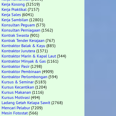
Kerja Kosong
(32519)
Kerja Praktikal
(7157)
Kerja Sales
(6041)
Kerja Sambilan
(12801)
Konsultan Peguam
(573)
Konsultan Perniagaan
(1562)
Kontrak Swasta
(901)
Kontrak Tender Kerajaan
(767)
Kontraktor Balak & Kayu
(885)
Kontraktor Jurutera
(1371)
Kontraktor Marin & Kapal Laut
(344)
Kontraktor Minyak & Gas
(1161)
Kontraktor Pasir
(1298)
Kontraktor Pembinaan
(4909)
Kontraktor Perlombongan
(594)
Kursus & Seminar
(5183)
Kursus Kecantikan
(1204)
Kursus Makanan
(1116)
Kursus Motivasi
(494)
Ladang Getah Kelapa Sawit
(2768)
Mencari Pelabur
(7209)
Mesin Fotostat
(566)