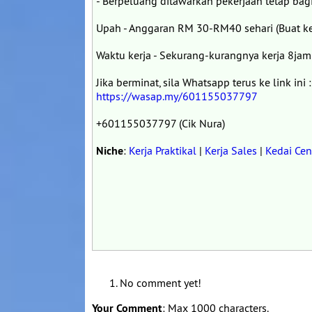
- Berpeluang ditawarkan pekerjaan tetap ba
Upah - Anggaran RM 30-RM40 sehari (Buat ke
Waktu kerja - Sekurang-kurangnya kerja 8jam
Jika berminat, sila Whatsapp terus ke link ini :
https://wasap.my/601155037797
+601155037797 (Cik Nura)
Niche
:
Kerja Praktikal
|
Kerja Sales
|
Kedai Cen
No comment yet!
Your Comment
: Max 1000 characters.