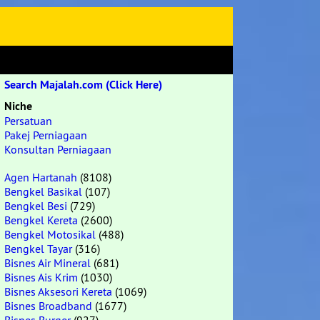
Search Majalah.com (Click Here)
Niche
Persatuan
Pakej Perniagaan
Konsultan Perniagaan
Agen Hartanah
(8108)
Bengkel Basikal
(107)
Bengkel Besi
(729)
Bengkel Kereta
(2600)
Bengkel Motosikal
(488)
Bengkel Tayar
(316)
Bisnes Air Mineral
(681)
Bisnes Ais Krim
(1030)
Bisnes Aksesori Kereta
(1069)
Bisnes Broadband
(1677)