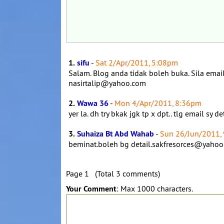
1.
sifu
-
Sat 2/Apr/2011, 5:08pm
Salam. Blog anda tidak boleh buka. Sila ema
nasirtalip@yahoo.com
2.
Wawa 36
-
Mon 4/Apr/2011, 8:36pm
yer la. dh try bkak jgk tp x dpt.. tlg email s
3.
Suhaiza Bt Abd Wahab
-
Sun 26/Jun/2011,
beminat.boleh bg detail.sakfresorces@yaho
Page 1 (Total 3 comments)
Your Comment
: Max 1000 characters.