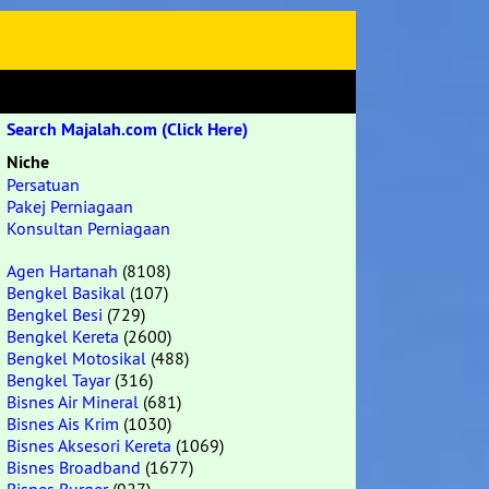
Search Majalah.com (Click Here)
Niche
Persatuan
Pakej Perniagaan
Konsultan Perniagaan
Agen Hartanah
(8108)
Bengkel Basikal
(107)
Bengkel Besi
(729)
Bengkel Kereta
(2600)
Bengkel Motosikal
(488)
Bengkel Tayar
(316)
Bisnes Air Mineral
(681)
Bisnes Ais Krim
(1030)
Bisnes Aksesori Kereta
(1069)
Bisnes Broadband
(1677)