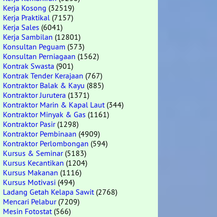
Kerja Kosong
(32519)
Kerja Praktikal
(7157)
Kerja Sales
(6041)
Kerja Sambilan
(12801)
Konsultan Peguam
(573)
Konsultan Perniagaan
(1562)
Kontrak Swasta
(901)
Kontrak Tender Kerajaan
(767)
Kontraktor Balak & Kayu
(885)
Kontraktor Jurutera
(1371)
Kontraktor Marin & Kapal Laut
(344)
Kontraktor Minyak & Gas
(1161)
Kontraktor Pasir
(1298)
Kontraktor Pembinaan
(4909)
Kontraktor Perlombongan
(594)
Kursus & Seminar
(5183)
Kursus Kecantikan
(1204)
Kursus Makanan
(1116)
Kursus Motivasi
(494)
Ladang Getah Kelapa Sawit
(2768)
Mencari Pelabur
(7209)
Mesin Fotostat
(566)