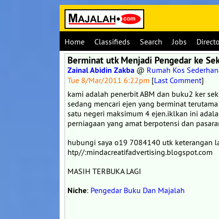
Home
Classifieds
Search
Jobs
Direct
Berminat utk Menjadi Pengedar ke Se
Zainal Abidin Zakba
@
Rumah Kos Sederhana
Tue 8/Mar/2011 6:22pm
[
Last Comment
]
kami adalah penerbit ABM dan buku2 ker sek
sedang mencari ejen yang berminat terutama 
satu negeri maksimum 4 ejen.iklkan ini adal
perniagaan yang amat berpotensi dan pasara
hubungi saya o19 7084140 utk keterangan lanj
htp//:mindacreatifadvertising.blogspot.com
MASIH TERBUKA LAGI
Niche
:
Pengedar Buku Dan Majalah