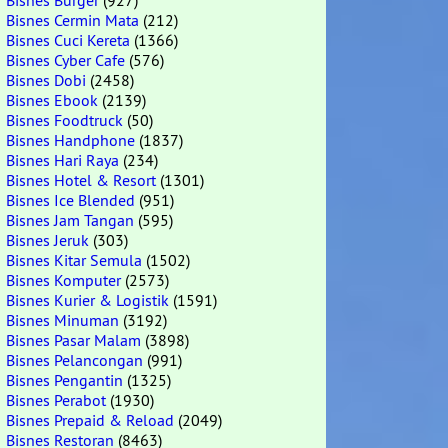
Bisnes Burger
(927)
Bisnes Cermin Mata
(212)
Bisnes Cuci Kereta
(1366)
Bisnes Cyber Cafe
(576)
Bisnes Dobi
(2458)
Bisnes Ebook
(2139)
Bisnes Foodtruck
(50)
Bisnes Handphone
(1837)
Bisnes Hari Raya
(234)
Bisnes Hotel & Resort
(1301)
Bisnes Ice Blended
(951)
Bisnes Jam Tangan
(595)
Bisnes Jeruk
(303)
Bisnes Kitar Semula
(1502)
Bisnes Komputer
(2573)
Bisnes Kurier & Logistik
(1591)
Bisnes Minuman
(3192)
Bisnes Pasar Malam
(3898)
Bisnes Pelancongan
(991)
Bisnes Pengantin
(1325)
Bisnes Perabot
(1930)
Bisnes Prepaid & Reload
(2049)
Bisnes Restoran
(8463)