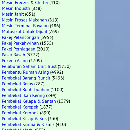
Mesin Freezer & Chiller
(410)
Mesin Industri
(838)
Mesin Jahit
(651)
Mesin Proses Makanan
(819)
Mesin Terminal Bayaran
(486)
Motosikal Untuk Dijual
(769)
Pakej Pelancongan
(3953)
Pakej Perkahwinan
(1555)
Pakej Perniagaan
(2010)
Pasar Basah
(3772)
Pekerja Asing
(3709)
Pelaburan Saham Unit Trust
(1750)
Pembantu Rumah Asing
(4992)
Pembekal Barang Runcit
(3496)
Pembekal Beras
(287)
Pembekal Buah-buahan
(1100)
Pembekal Ikan Kering
(844)
Pembekal Kelapa & Santan
(1379)
Pembekal Kerepek
(1877)
Pembekal Keropok
(890)
Pembekal Kicap & Sos
(330)
Pembekal Kurma & Kismis
(410)