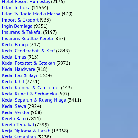
Hotel Resort Homestay
(2175)
Iklan Terbuka
(11664)
Iklan Tv Radio Media Massa
(479)
Import & Eksport
(933)
Ingin Berniaga
(9551)
Insurans & Takaful
(3197)
Insurans Roadtax Kereta
(867)
Kedai Bunga
(247)
Kedai Cenderahati & Kraf
(2843)
Kedai Emas
(913)
Kedai Fotostat & Cetakan
(3972)
Kedai Hardware
(918)
Kedai Ibu & Bayi
(1334)
Kedai Jahit
(7751)
Kedai Kamera & Camcorder
(443)
Kedai Runcit & Serbaneka
(697)
Kedai Separuh & Ruang Niaga
(3411)
Kedai Sewa
(2924)
Kedai Vendor
(968)
Kereta Baru
(2811)
Kereta Terpakai
(7599)
Kerja Diploma & Ijazah
(13068)
Kerja Kemahiran
(5238)