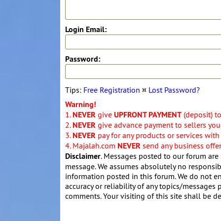
Login Email:
Password:
Tips:
Free Registration
¤
Lost Password?
Warning!
1.
NEVER
give
UPFRONT PAYMENT
(deposit) t
2.
NEVER
give advance payment to sellers you 
3.
NEVER
pay for any products or services with
4. Majalah.com
NEVER
send any business offers
Disclaimer
. Messages posted to our forum are 
message. We assumes absolutely no responsibil
information posted in this forum. We do not en
accuracy or reliability of any topics/messages p
comments. Your visiting of this site shall be d