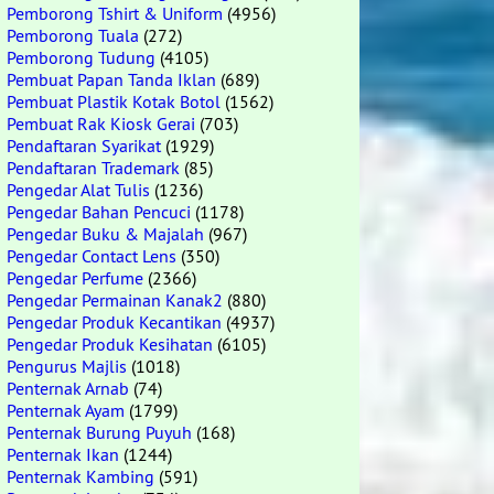
Pemborong Tshirt & Uniform
(4956)
Pemborong Tuala
(272)
Pemborong Tudung
(4105)
Pembuat Papan Tanda Iklan
(689)
Pembuat Plastik Kotak Botol
(1562)
Pembuat Rak Kiosk Gerai
(703)
Pendaftaran Syarikat
(1929)
Pendaftaran Trademark
(85)
Pengedar Alat Tulis
(1236)
Pengedar Bahan Pencuci
(1178)
Pengedar Buku & Majalah
(967)
Pengedar Contact Lens
(350)
Pengedar Perfume
(2366)
Pengedar Permainan Kanak2
(880)
Pengedar Produk Kecantikan
(4937)
Pengedar Produk Kesihatan
(6105)
Pengurus Majlis
(1018)
Penternak Arnab
(74)
Penternak Ayam
(1799)
Penternak Burung Puyuh
(168)
Penternak Ikan
(1244)
Penternak Kambing
(591)