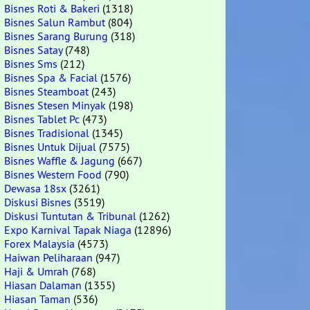
Bisnes Roti & Bakeri
(1318)
Bisnes Salun Rambut
(804)
Bisnes Sarang Burung
(318)
Bisnes Satay
(748)
Bisnes Sms
(212)
Bisnes Spa & Facial
(1576)
Bisnes Steamboat
(243)
Bisnes Stesen Minyak
(198)
Bisnes Tablet Pc
(473)
Bisnes Tradisional
(1345)
Bisnes Untuk Dijual
(7575)
Bisnes Waffle & Jagung
(667)
Bisnes Western Food
(790)
Dewasa 18sx
(3261)
Diskusi Bisnes
(3519)
Diskusi Tuntutan & Tribunal
(1262)
Expo Karnival Tapak Niaga
(12896)
Forex Malaysia
(4573)
Haiwan Peliharaan
(947)
Haji & Umrah
(768)
Hiasan Dalaman
(1355)
Hiasan Taman
(536)