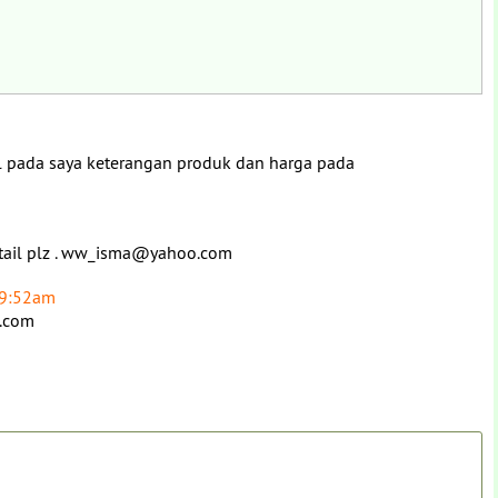
il pada saya keterangan produk dan harga pada
y detail plz . ww_isma@yahoo.com
 9:52am
o.com