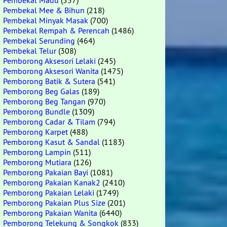
Pembekal Madu
(557)
Pembekal Mee & Bihun
(218)
Pembekal Minyak Masak
(700)
Pembekal Rempah & Perencah
(1486)
Pembekal Serunding
(464)
Pembekal Telur
(308)
Pemborong Aksesori Lelaki
(245)
Pemborong Aksesori Wanita
(1475)
Pemborong Batik & Sutera
(541)
Pemborong Beg Galas
(189)
Pemborong Beg Tangan
(970)
Pemborong Bundle
(1309)
Pemborong Cadar & Tilam
(794)
Pemborong Karpet
(488)
Pemborong Kasut & Sandal
(1183)
Pemborong Lampin
(511)
Pemborong Mutiara
(126)
Pemborong Pakaian Bayi
(1081)
Pemborong Pakaian Kanak2
(2410)
Pemborong Pakaian Lelaki
(1749)
Pemborong Pakaian Plus Size
(201)
Pemborong Pakaian Wanita
(6440)
Pemborong Telekung & Songkok
(833)