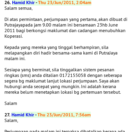
26.
Hamid Khir
-
Thu 23/Jun/2011, 2:04am
Salam semua,
Di atas permintaan, perjumpaan yang pertama, akan dibuat di
Putrajayapada jam 9.00 malam ini bersamaan 23hb June
2011 bagi berkongsi maklumat dan cadangan menubuhkan
Koperasi.
Kepada yang mereka yang tinggal berhampiran, sila
melapangkan diri hadir bersama-sama kami di PutraJaya
malam ini.
Sesiapa yang berminat, sila tinggalkan sistem pesanan
ringkas (sms) anda ditalian 0172155058 dengan seberapa
segera bg maklumat lanjut lokasi perjumpaan. Saya akan
hubungi anda secepat yang mungkin. Ini adalah kerana
mereka belum menetapkan lokasi bg pertemuan tersebut.
Salam
27.
Hamid Khir
-
Thu 23/Jun/2011, 7:56am
Salam,
Perjumpaan pada malam ini terpaksa dibatalkan kerana ada