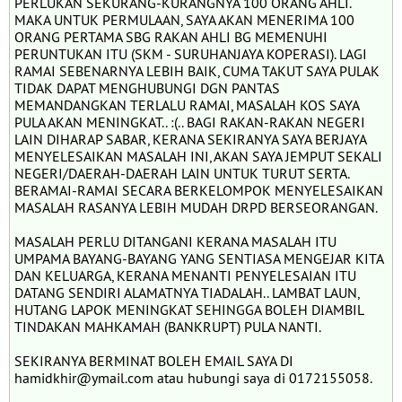
PERLUKAN SEKURANG-KURANGNYA 100 ORANG AHLI.
MAKA UNTUK PERMULAAN, SAYA AKAN MENERIMA 100
ORANG PERTAMA SBG RAKAN AHLI BG MEMENUHI
PERUNTUKAN ITU (SKM - SURUHANJAYA KOPERASI). LAGI
RAMAI SEBENARNYA LEBIH BAIK, CUMA TAKUT SAYA PULAK
TIDAK DAPAT MENGHUBUNGI DGN PANTAS
MEMANDANGKAN TERLALU RAMAI, MASALAH KOS SAYA
PULA AKAN MENINGKAT.. :(.. BAGI RAKAN-RAKAN NEGERI
LAIN DIHARAP SABAR, KERANA SEKIRANYA SAYA BERJAYA
MENYELESAIKAN MASALAH INI, AKAN SAYA JEMPUT SEKALI
NEGERI/DAERAH-DAERAH LAIN UNTUK TURUT SERTA.
BERAMAI-RAMAI SECARA BERKELOMPOK MENYELESAIKAN
MASALAH RASANYA LEBIH MUDAH DRPD BERSEORANGAN.
MASALAH PERLU DITANGANI KERANA MASALAH ITU
UMPAMA BAYANG-BAYANG YANG SENTIASA MENGEJAR KITA
DAN KELUARGA, KERANA MENANTI PENYELESAIAN ITU
DATANG SENDIRI ALAMATNYA TIADALAH.. LAMBAT LAUN,
HUTANG LAPOK MENINGKAT SEHINGGA BOLEH DIAMBIL
TINDAKAN MAHKAMAH (BANKRUPT) PULA NANTI.
SEKIRANYA BERMINAT BOLEH EMAIL SAYA DI
hamidkhir@ymail.com atau hubungi saya di 0172155058.