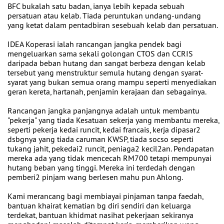
BFC bukalah satu badan, ianya lebih kepada sebuah
persatuan atau kelab. Tiada peruntukan undang-undang
yang ketat dalam pentadbiran sesebuah kelab dan persatuan.
IDEA Koperasi ialah rancangan jangka pendek bagi
mengeluarkan sama sekali golongan CTOS dan CCRIS
daripada beban hutang dan sangat berbeza dengan kelab
tersebut yang menstruktur semula hutang dengan syarat-
syarat yang bukan semua orang mampu seperti menyediakan
geran kereta, hartanah, penjamin kerajaan dan sebagainya.
Rancangan jangka panjangnya adalah untuk membantu
"pekerja" yang tiada Kesatuan sekerja yang membantu mereka,
seperti pekerja kedai runcit, kedai francais, kerja dipasar2
dsbgnya yang tiada caruman KWSP, tiada socso seperti
tukang jahit, pekedai2 runcit, peniaga2 kecil2an. Pendapatan
mereka ada yang tidak mencecah RM700 tetapi mempunyai
hutang beban yang tinggi. Mereka ini terdedah dengan
pemberi2 pinjam wang berlesen mahu pun Ahlong.
Kami merancang bagi membiayai pinjaman tanpa faedah,
bantuan khairat kematian bg diri sendiri dan keluarga
terdekat, bantuan khidmat nasihat pekerjaan sekiranya