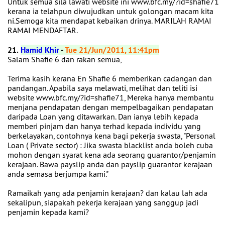
Untuk semua sila lawati website ini www.bfc.my/?id=shafie71
kerana ia telahpun diwujudkan untuk golongan macam kita
ni.Semoga kita mendapat kebaikan drinya. MARILAH RAMAI
RAMAI MENDAFTAR.
21.
Hamid Khir
-
Tue 21/Jun/2011, 11:41pm
Salam Shafie 6 dan rakan semua,
Terima kasih kerana En Shafie 6 memberikan cadangan dan
pandangan. Apabila saya melawati, melihat dan teliti isi
website www.bfc.my/?id=shafie71, Mereka hanya membantu
menjana pendapatan dengan mempelbagaikan pendapatan
daripada Loan yang ditawarkan. Dan ianya lebih kepada
memberi pinjam dan hanya terhad kepada individu yang
berkelayakan, contohnya kena bagi pekerja swasta, "Personal
Loan ( Private sector) : Jika swasta blacklist anda boleh cuba
mohon dengan syarat kena ada seorang guarantor/penjamin
kerajaan. Bawa payslip anda dan payslip guarantor kerajaan
anda semasa berjumpa kami."
Ramaikah yang ada penjamin kerajaan? dan kalau lah ada
sekalipun, siapakah pekerja kerajaan yang sanggup jadi
penjamin kepada kami?