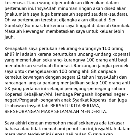
kesemasa. Tiada wang diperuntukkan dikenakan dalam
pertemuan ini. InsyaAllah minuman ringan akan disediakan
(maklumlah saya juga bermasalah seperti saudara-saudara).
Oh ya pertemuan teresbut dijangka akan dibuat di Seri
Gombak/ Gombak. Ini kerana saya tinggal di daerah Gombak.
Masalah kewangan membataskan saya untuk keluar lebih
jauh.
Kenapakah saya perlukan sekurang-kurangnya 100 orang
ahli? ini adalah kerana peruntukan undang-undang koperasi
yang memerlukan sekurang-kurangnya 100 orang ahli bagi
menubuhkan sesebuah Koperasi. Rancangan jangka pendek
saya untuk mengeluarkan 100 orang ahli GK daripada
kemelut kewangan dengan segera (2 tahun insyaAllah) dan
rancangan jangka panjang menjadikan setiap 100 orang ahli
GK yang pertama ini sebagai pemegang-pemegang saham
Koperasi Kebajikan/Ahli lembaga Pengarah Koperasi negeri-
negeri/Pengarah-pengarah anak Syarikat Koperasi dan juga
Usahawan insyaAllah. BERSATU KITA BERJAYA,
BERSEORANGAN MAKA SELAMALAH MENDERITA.
Saya akhiri dengan memohon maaf sekiranya ada terkasar
bahasa atau tidak memahami penulisan ini, insyaAllah dalam
masa yang terdekat ini (lepas gaji bulan 6) saya akan