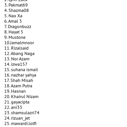
3. Pakmat69
4. Shazma08
5. Nax Xa
6. Amal 3
7. Dragonbuzz
8. Hayat 5
9. Mustone
10.Jamalmnoor
11. Rizalsaid
12. Abang Naga
13. Nor Azam
14. izwa157
15. suhana ismail
16. nazhar yahya
17. Shah Misah
18. Azam Putra
19. Hasnan
20. Khairul Nizam
21. gayacipta
22. ani33
23. shamsulazri74
24. rizuan_jet
25. mawardi.lotfi