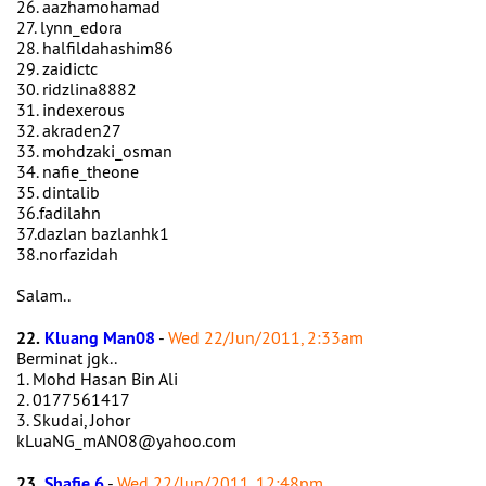
26. aazhamohamad
27. lynn_edora
28. halfildahashim86
29. zaidictc
30. ridzlina8882
31. indexerous
32. akraden27
33. mohdzaki_osman
34. nafie_theone
35. dintalib
36.fadilahn
37.dazlan bazlanhk1
38.norfazidah
Salam..
22.
Kluang Man08
-
Wed 22/Jun/2011, 2:33am
Berminat jgk..
1. Mohd Hasan Bin Ali
2. 0177561417
3. Skudai, Johor
kLuaNG_mAN08@yahoo.com
23.
Shafie 6
-
Wed 22/Jun/2011, 12:48pm