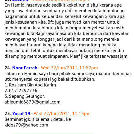
En Hamid, rasanya ada sedikit kekelirun disitu kerana apa
yang saya dpt dari seminarnya bfc memberi kita bimbingan
bagaimana untuk keluar dari kemelut kewangan x kira apa
jenis kesusahan kita. Bfc juga menyedikan mentor untuk
membimbing kita hingga kita mampu menyelesaikan mslh
kewangan kita.Bagi saya masalah kita berpunca dari kawalan
kewangan yang longgar jadi dari kita menolong mereka
membayar hutang kenapa kita tidak menolong mereka
mencari duit lebih untuk membayar hutang mereka sendiri
disamping membuat simpanan. Maaf jika terkasar. wassalam
24.
Noor Farrah
-
Wed 22/Jun/2011, 12:52pm
salam en Hamid saya bagi pihak suami saya, dia pun berminat
utk menyertai koperasi yg bakal ditubuhkan.
1. Rozisam Bin Abd Karim
2. 017-2297736
3. Sepang,Selangor.
abieumie6879@gmail.com
25.
Yusof 19
-
Wed 22/Jun/2011, 11:13pm
Berminat jgk..sila email detail ke
kidos79@yahoo.com