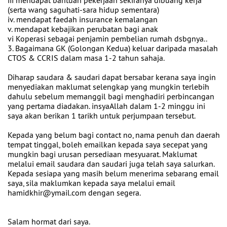
iii mendapat bantuan pekerjaan sekiranya dibuang kerja
(serta wang saguhati-sara hidup sementara)
iv. mendapat faedah insurance kemalangan
v. mendapat kebajikan perubatan bagi anak
vi Koperasi sebagai penjamin pembelian rumah dsbgnya..
3. Bagaimana GK (Golongan Kedua) keluar daripada masalah
CTOS & CCRIS dalam masa 1-2 tahun sahaja.
Diharap saudara & saudari dapat bersabar kerana saya ingin
menyediakan maklumat selengkap yang mungkin terlebih
dahulu sebelum memanggil bagi menghadiri perbincangan
yang pertama diadakan. insyaAllah dalam 1-2 minggu ini
saya akan berikan 1 tarikh untuk perjumpaan tersebut.
Kepada yang belum bagi contact no, nama penuh dan daerah
tempat tinggal, boleh emailkan kepada saya secepat yang
mungkin bagi urusan persediaan mesyuarat. Maklumat
melalui email saudara dan saudari juga telah saya salurkan.
Kepada sesiapa yang masih belum menerima sebarang email
saya, sila maklumkan kepada saya melalui email
hamidkhir@ymail.com dengan segera.
Salam hormat dari saya.