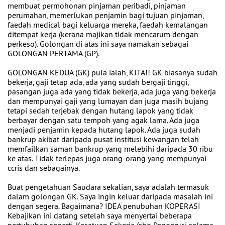
membuat permohonan pinjaman peribadi, pinjaman
perumahan, memerlukan penjamin bagi tujuan pinjaman,
faedah medical bagi keluarga mereka, faedah kemalangan
ditempat kerja (kerana majikan tidak mencarum dengan
perkeso). Golongan di atas ini saya namakan sebagai
GOLONGAN PERTAMA (GP).
GOLONGAN KEDUA (GK) pula ialah, KITA!! GK biasanya sudah
bekerja, gaji tetap ada, ada yang sudah bergaji tinggi,
pasangan juga ada yang tidak bekerja, ada juga yang bekerja
dan mempunyai gaji yang lumayan dan juga masih bujang
tetapi sedah terjebak dengan hutang lapok yang tidak
berbayar dengan satu tempoh yang agak lama. Ada juga
menjadi penjamin kepada hutang lapok. Ada juga sudah
bankrup akibat daripada pusat institusi kewangan telah
memfailkan saman bankrup yang melebihi daripada 30 ribu
ke atas. Tidak terlepas juga orang-orang yang mempunyai
ccris dan sebagainya.
Buat pengetahuan Saudara sekalian, saya adalah termasuk
dalam golongan GK. Saya ingin keluar daripada masalah ini
dengan segera. Bagaimana? IDEA penubuhan KOPERASI
Kebajikan ini datang setelah saya menyertai beberapa