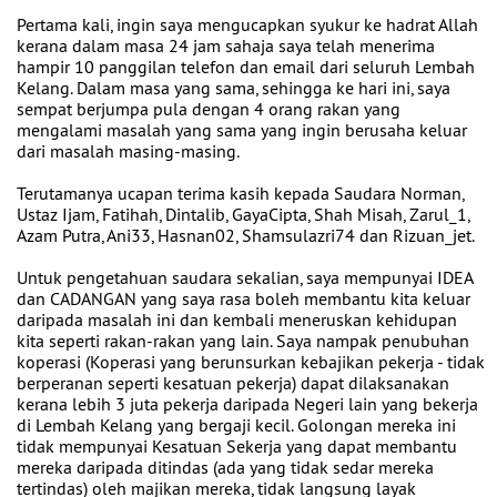
Pertama kali, ingin saya mengucapkan syukur ke hadrat Allah
kerana dalam masa 24 jam sahaja saya telah menerima
hampir 10 panggilan telefon dan email dari seluruh Lembah
Kelang. Dalam masa yang sama, sehingga ke hari ini, saya
sempat berjumpa pula dengan 4 orang rakan yang
mengalami masalah yang sama yang ingin berusaha keluar
dari masalah masing-masing.
Terutamanya ucapan terima kasih kepada Saudara Norman,
Ustaz Ijam, Fatihah, Dintalib, GayaCipta, Shah Misah, Zarul_1,
Azam Putra, Ani33, Hasnan02, Shamsulazri74 dan Rizuan_jet.
Untuk pengetahuan saudara sekalian, saya mempunyai IDEA
dan CADANGAN yang saya rasa boleh membantu kita keluar
daripada masalah ini dan kembali meneruskan kehidupan
kita seperti rakan-rakan yang lain. Saya nampak penubuhan
koperasi (Koperasi yang berunsurkan kebajikan pekerja - tidak
berperanan seperti kesatuan pekerja) dapat dilaksanakan
kerana lebih 3 juta pekerja daripada Negeri lain yang bekerja
di Lembah Kelang yang bergaji kecil. Golongan mereka ini
tidak mempunyai Kesatuan Sekerja yang dapat membantu
mereka daripada ditindas (ada yang tidak sedar mereka
tertindas) oleh majikan mereka, tidak langsung layak