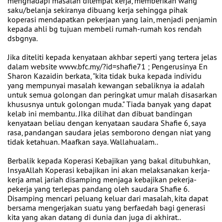
menghadapi masalah ditempat kerja, memberikan wang
saku/belanja sekiranya dibuang kerja sehingga pihak
koperasi mendapatkan pekerjaan yang lain, menjadi penjamin
kepada ahli bg tujuan membeli rumah-rumah kos rendah
dsbgnya.
Jika diteliti kepada kenyataan akhbar seperti yang tertera jelas
dalam website www.bfc.my/?id=shafie71 ; Pengerusinya En
Sharon Kazaidin berkata, "kita tidak buka kepada individu
yang mempunyai masalah kewangan sebaliknya ia adalah
untuk semua golongan dan peringkat umur malah disasarkan
khususnya untuk golongan muda." Tiada banyak yang dapat
kelab ini membantu. JIka dilihat dan dibuat bandingan
kenyataan beliau dengan kenyataan saudara Shafie 6, saya
rasa, pandangan saudara jelas semborono dengan niat yang
tidak ketahuan. Maafkan saya. Wallahualam..
Berbalik kepada Koperasi Kebajikan yang bakal ditubuhkan,
InsyaAllah Koperasi kebajikan ini akan melaksanakan kerja-
kerja amal jariah disamping menjaga kebajikan pekerja-
pekerja yang terlepas pandang oleh saudara Shafie 6.
Disamping mencari peluang keluar dari masalah, kita dapat
bersama mengerjakan suatu yang berfaedah bagi generasi
kita yang akan datang di dunia dan juga di akhirat..