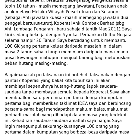
pertubuhan seperti, Kesatuan Sekerja (sbg Pengerusi selama
lebih 10 tahun - masih memegang jawatan), Persatuan anak-
anak melayu Melaka Wilayah Persekutuan dan Selangor
(sebagai Ahli jawatan kuasa - masih memegang jawatan dua
penggal berturut-turut), Koperasi Ank Gombak Berhad (sbg
Ahli Lembaga Pengarah - baru sahaja dilantik Mac 2011). Saya
kini sedang bekerja dengan Syarikat Perbankan Di Ibu Negara
selama hampir 20 Tahun. Saya bercadang untuk membantu
100 GK yang pertama keluar daripada masalah ini dalam
masa 2 tahun sahaja tanpa meminjam daripada mana-mana
pusat kewangan mahupun menjual barang bagi melupuskan
beban hutang masing-masing.
Bagaimanakah perlaksanaan ini boleh di laksanakan dengan
pantas? Koperasi yang bakal kita tubuhkan ini akan
membiayai sepenuhnya hutang-hutang lapok saudara-
saudara tanpa membayar semula kepada Koperasi. Saya akan
membuatkan satu pertemuan pertama dengan kumpulan
pertama bagi memberikan taklimat IDEA saya dan berbincang
bersama-sama bagi mendapatkan maklum balas, maklumat
peribadi, masalah yang dihadapi dalam masa yang terdekat
ini. Kehadiran saudara-saudara amatlah saya hargai. Saya
ingin mengumpul sekurang-kurangnya 100 orang yang
pertama dalam kumpulan yang berbeza-beza daripada masa