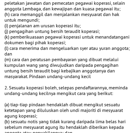
peletakan jawatan dan pemecatan pegawai koperasi, selain
anggota Lembaga, dan kewajipan dan kuasa pegawai itu;
(h) cara memanggil dan menjalankan mesyuarat dan hak
untuk mengundi;
(i) penjalanan am urusan koperasi itu;
(j) pengagihan untung bersih teraudit koperasi;
(k) pemberikuasaan pegawai koperasi untuk menandatangani
dokumen bagi pihak koperasi;
(l) cara menerima dan mengeluarkan syer atau yuran anggota;
dan
(m) cara dan peratusan pembayaran yang dibuat melalui
kumpulan wang yang diwujudkan daripada pengagihan
untung bersih teraudit bagi kebajikan anggotanya dan
masyarakat. Pindaan undang-undang kecil
2. Sesuatu koperasi boleh, selepas pendaftarannya, meminda
undang-undang kecilnya mengikut cara yang berikut:
(a) tiap-tiap pindaan hendaklah dibuat mengikut sesuatu
ketetapan yang diluluskan oleh undi majoriti di mesyuarat
agung koperasi;
(b) sesuatu notis yang tidak kurang daripada lima belas hari
sebelum mesyuarat agung itu hendaklah diberikan kepada
anggota atau perwakilannya; dan