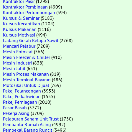
Kontraktor Pasir
(1298)
Kontraktor Pembinaan
(4909)
Kontraktor Perlombongan
(594)
Kursus & Seminar
(5183)
Kursus Kecantikan
(1204)
Kursus Makanan
(1116)
Kursus Motivasi
(494)
Ladang Getah Kelapa Sawit
(2768)
Mencari Pelabur
(7209)
Mesin Fotostat
(566)
Mesin Freezer & Chiller
(410)
Mesin Industri
(838)
Mesin Jahit
(651)
Mesin Proses Makanan
(819)
Mesin Terminal Bayaran
(486)
Motosikal Untuk Dijual
(769)
Pakej Pelancongan
(3953)
Pakej Perkahwinan
(1555)
Pakej Perniagaan
(2010)
Pasar Basah
(3772)
Pekerja Asing
(3709)
Pelaburan Saham Unit Trust
(1750)
Pembantu Rumah Asing
(4992)
Pembekal Barang Runcit
(3496)