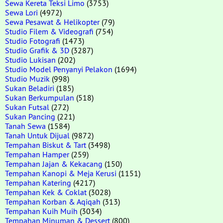
Sewa Kereta Teksi Limo
(3753)
Sewa Lori
(4972)
Sewa Pesawat & Helikopter
(79)
Studio Filem & Videografi
(754)
Studio Fotografi
(1473)
Studio Grafik & 3D
(3287)
Studio Lukisan
(202)
Studio Model Penyanyi Pelakon
(1694)
Studio Muzik
(998)
Sukan Beladiri
(185)
Sukan Berkumpulan
(518)
Sukan Futsal
(272)
Sukan Pancing
(221)
Tanah Sewa
(1584)
Tanah Untuk Dijual
(9872)
Tempahan Biskut & Tart
(3498)
Tempahan Hamper
(259)
Tempahan Jajan & Kekacang
(150)
Tempahan Kanopi & Meja Kerusi
(1151)
Tempahan Katering
(4217)
Tempahan Kek & Coklat
(3028)
Tempahan Korban & Aqiqah
(313)
Tempahan Kuih Muih
(3034)
Tempahan Minuman & Dessert
(800)