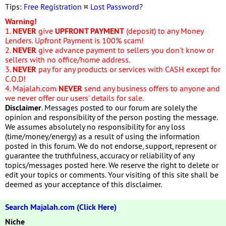
Tips:
Free Registration
¤
Lost Password?
Warning!
1.
NEVER
give
UPFRONT PAYMENT
(deposit) to any Money
Lenders. Upfront Payment is 100% scam!
2.
NEVER
give advance payment to sellers you don't know or
sellers with no office/home address.
3.
NEVER
pay for any products or services with CASH except for
C.O.D!
4. Majalah.com
NEVER
send any business offers to anyone and
we never offer our users' details for sale.
Disclaimer
. Messages posted to our forum are solely the
opinion and responsibility of the person posting the message.
We assumes absolutely no responsibility for any loss
(time/money/energy) as a result of using the information
posted in this forum. We do not endorse, support, represent or
guarantee the truthfulness, accuracy or reliability of any
topics/messages posted here. We reserve the right to delete or
edit your topics or comments. Your visiting of this site shall be
deemed as your acceptance of this disclaimer.
Search Majalah.com (Click Here)
Niche