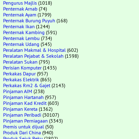
Pengurus Majlis
(1018)
Penternak Arnab
(74)
Penternak Ayam
(1799)
Penternak Burung Puyuh
(168)
Penternak Ikan
(1244)
Penternak Kambing
(591)
Penternak Lembu
(734)
Penternak Udang
(545)
Peralatan Makmal & Hospital
(602)
Peralatan Pejabat & Sekolah
(1598)
Peralatan Sukan
(795)
Perisian Komputer
(1435)
Perkakas Dapur
(957)
Perkakas Elektrik
(865)
Perkakas Rm2 & Gajet
(2143)
Pinjaman AIM
(238)
Pinjaman Hartanah
(957)
Pinjaman Kad Kredit
(603)
Pinjaman Kereta
(1362)
Pinjaman Peribadi
(30107)
Pinjaman Perniagaan
(3343)
Premis untuk dijual
(50)
Produk Dari China
(940)
Produk Sejuk Beku
(2802)