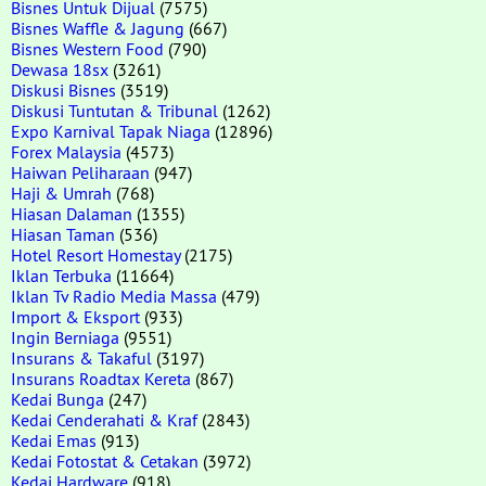
Bisnes Untuk Dijual
(7575)
Bisnes Waffle & Jagung
(667)
Bisnes Western Food
(790)
Dewasa 18sx
(3261)
Diskusi Bisnes
(3519)
Diskusi Tuntutan & Tribunal
(1262)
Expo Karnival Tapak Niaga
(12896)
Forex Malaysia
(4573)
Haiwan Peliharaan
(947)
Haji & Umrah
(768)
Hiasan Dalaman
(1355)
Hiasan Taman
(536)
Hotel Resort Homestay
(2175)
Iklan Terbuka
(11664)
Iklan Tv Radio Media Massa
(479)
Import & Eksport
(933)
Ingin Berniaga
(9551)
Insurans & Takaful
(3197)
Insurans Roadtax Kereta
(867)
Kedai Bunga
(247)
Kedai Cenderahati & Kraf
(2843)
Kedai Emas
(913)
Kedai Fotostat & Cetakan
(3972)
Kedai Hardware
(918)