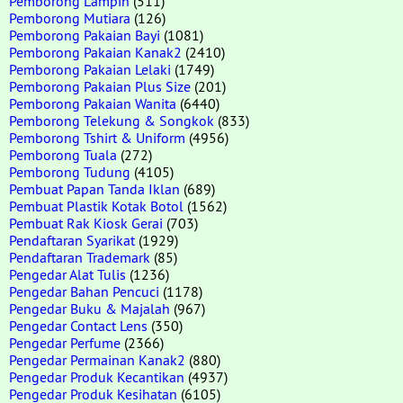
Pemborong Lampin
(511)
Pemborong Mutiara
(126)
Pemborong Pakaian Bayi
(1081)
Pemborong Pakaian Kanak2
(2410)
Pemborong Pakaian Lelaki
(1749)
Pemborong Pakaian Plus Size
(201)
Pemborong Pakaian Wanita
(6440)
Pemborong Telekung & Songkok
(833)
Pemborong Tshirt & Uniform
(4956)
Pemborong Tuala
(272)
Pemborong Tudung
(4105)
Pembuat Papan Tanda Iklan
(689)
Pembuat Plastik Kotak Botol
(1562)
Pembuat Rak Kiosk Gerai
(703)
Pendaftaran Syarikat
(1929)
Pendaftaran Trademark
(85)
Pengedar Alat Tulis
(1236)
Pengedar Bahan Pencuci
(1178)
Pengedar Buku & Majalah
(967)
Pengedar Contact Lens
(350)
Pengedar Perfume
(2366)
Pengedar Permainan Kanak2
(880)
Pengedar Produk Kecantikan
(4937)
Pengedar Produk Kesihatan
(6105)