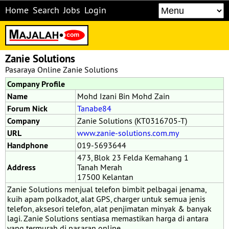
Home
Search
Jobs
Login
Zanie Solutions
Pasaraya Online Zanie Solutions
Company Profile
Name
Mohd Izani Bin Mohd Zain
Forum Nick
Tanabe84
Company
Zanie Solutions (KT0316705-T)
URL
www.zanie-solutions.com.my
Handphone
019-5693644
473, Blok 23 Felda Kemahang 1
Address
Tanah Merah
17500 Kelantan
Zanie Solutions menjual telefon bimbit pelbagai jenama,
kuih apam polkadot, alat GPS, charger untuk semua jenis
telefon, aksesori telefon, alat penjimatan minyak & banyak
lagi. Zanie Solutions sentiasa memastikan harga di antara
yang termurah di pasaran online.